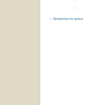
Πλοήγηση στα άρθρα
←
Προηγούμενα άρθρα