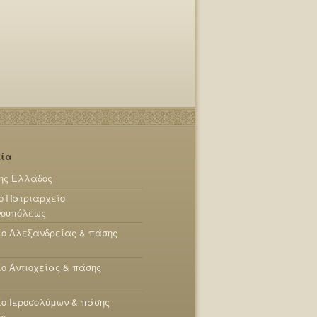
εία
ης Ελλάδος
ό Πατριαρχείο
νουπόλεως
ίο Αλεξανδρείας & πάσης
ο Αντιοχείας & πάσης
ο Ιεροσολύμων & πάσης
ης