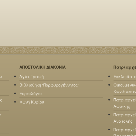
ΑΠΟΣΤΟΛΙΚΗ ΔΙΑΚΟΝΙΑ
Πατριαρχ
υ
Αγία Γραφή
Εκκλησία τ
Βιβλιοθήκη “Πορφυρογέννητος”
Οικουμενικ
Κωνσταντι
Εορτολόγιο
ς
Πατριαρχε
Φωνή Κυρίου
Αφρικής
ο
Πατριαρχεί
Ανατολής
Πατριαρχεί
Παλαιστίν