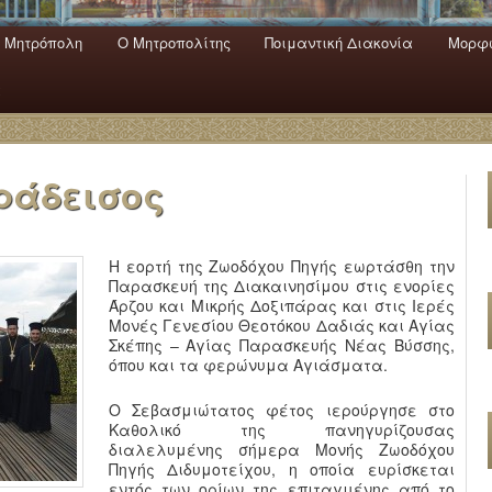
 Mητρόπολη
Ο Mητροπολίτης
Ποιμαντική Διακονία
Μορφω
ενο
εριεχόμενο
α
ράδεισος
Η εορτή της Ζωοδόχου Πηγής εωρτάσθη την
Παρασκευή της Διακαινησίμου στις ενορίες
Άρζου και Μικρής Δοξιπάρας και στις Ιερές
Μονές Γενεσίου Θεοτόκου Δαδιάς και Αγίας
Σκέπης – Αγίας Παρασκευής Νέας Βύσσης,
όπου και τα φερώνυμα Αγιάσματα.
Ο Σεβασμιώτατος φέτος ιερούργησε στο
Καθολικό της πανηγυρίζουσας
διαλελυμένης σήμερα Μονής Ζωοδόχου
Πηγής Διδυμοτείχου, η οποία ευρίσκεται
εντός των ορίων της επιταγμένης από το