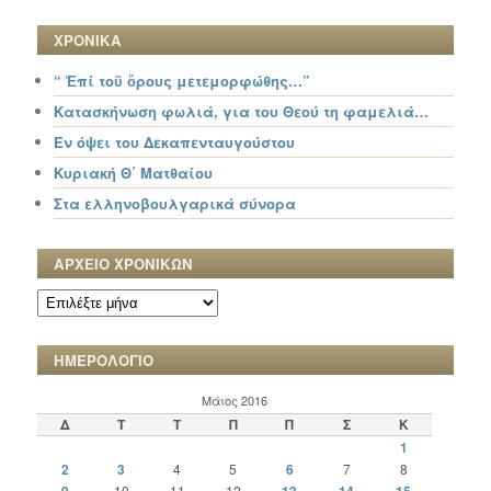
ΧΡΟΝΙΚΑ
“ Ἐπί τοῦ ὄρους μετεμορφώθης…”
Κατασκήνωση φωλιά, για του Θεού τη φαμελιά…
Εν όψει του Δεκαπενταυγούστου
Κυριακή Θ΄ Ματθαίου
Στα ελληνοβουλγαρικά σύνορα
ΑΡΧΕΙΟ ΧΡΟΝΙΚΩΝ
ΑΡΧΕΙΟ
ΧΡΟΝΙΚΩΝ
ΗΜΕΡΟΛΟΓΙΟ
Μάιος 2016
Δ
Τ
Τ
Π
Π
Σ
Κ
1
2
3
4
5
6
7
8
10
11
12