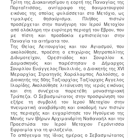
Τρίτη της Διακαινησίμου η εορτή της Παναγίας της
Πορταΐτισσας, αντίγραφο της θαυματουργού
εικόνος της οποίας φυλάσσεται στο Μετόχιο, ως
τιμαλφές θησαύρισμα. Πλήθος πιστών
προσέρχεται στην πανήγυρη του Ιερού Μετοχίου
από ολόκληρη την ευρύτερη περιοχή του Έβρου, που
με πίστη και προσδοκία εμπιστεύεται στην
Παναγία τα αιτήματα του.
Της Θείας Λειτουργίας και του Αγιασμού, που
ακολούθησε, προέστη ο επιχώριος Μητροπολίτης
Διδυμοτείχου, Ορεστιάδος και Σουφλίου κ.
Δαμασκηνός και παρέστησαν ο Δήμαρχος
Σουφλίου Ευάγγελος Πουλιλιός, ο Διοικητής της XVI
Μεραρχίας Στρατηγός Χαράλαμπος Λαλούσης, ο
Διοικητής της 50ης Ταξιαρχίας Ταξίαρχος Άγγελος
Ιλαρίδης. Ακολούθησε λιτάνευση της ιεράς εικόνας
και στη συνέχεια παρετέθη μοναστηριακή
Τράπεζα. Ο Σεβασμιώτατος στην προσφώνηση του
εξήρε τη συμβολή του Ιερού Μετοχίου στην
πνευματική αναβάθμιση και οικοδομή των πιστών
της περιοχής και ευχαρίστησε τον Ηγούμενο της
Μονής των Ιβήρων Αρχιμανδρίτη Ναθαναήλ και την
Προεστώσα του Ιερού Μετοχιου Γερόντισσα
Εφραιμία για τη φιλοξενία.
Το απόγευμα της ίδιας ημέρας ο Σεβασμιώτατος