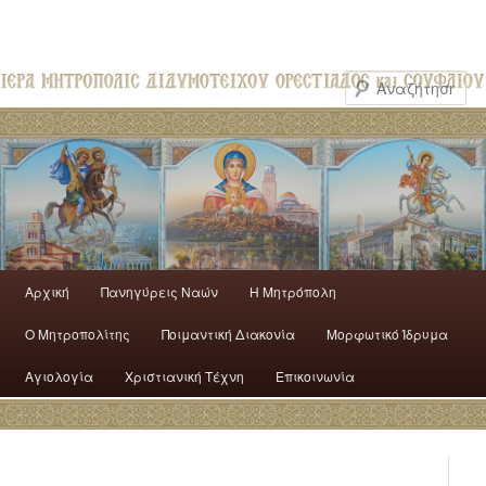
Αρχική
Πανηγύρεις Ναών
H Mητρόπολη
Ο Mητροπολίτης
Ποιμαντική Διακονία
Μορφωτικό Ίδρυμα
Αγιολογία
Χριστιανική Τέχνη
Επικοινωνία