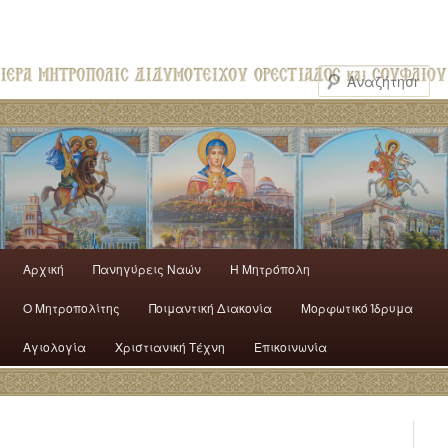
Αρχική
Πανηγύρεις Ναών
H Mητρόπολη
Ο Mητροπολίτης
Ποιμαντική Διακονία
Μορφωτικό Ίδρυμα
Αγιολογία
Χριστιανική Τέχνη
Επικοινωνία