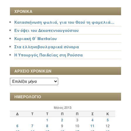
ΧΡΟΝΙΚΑ
Κατασκήνωση φωλιά, για του Θεού τη φαμελιά…
Εν όψει του Δεκαπενταυγούστου
Κυριακή Θ΄ Ματθαίου
Στα ελληνοβουλγαρικά σύνορα
Η Υπουργός Παιδείας στη Ρούσσα
ΑΡΧΕΙΟ ΧΡΟΝΙΚΩΝ
ΑΡΧΕΙΟ
ΧΡΟΝΙΚΩΝ
ΗΜΕΡΟΛΟΓΙΟ
Μάιος 2013
Δ
Τ
Τ
Π
Π
Σ
Κ
1
2
3
4
5
6
7
8
9
10
11
12