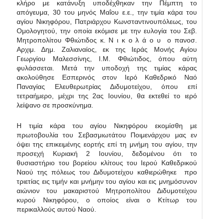
κλήρο με κατάνυξη υποδέχθηκαν την Πέμπτη το
απόγευμα, 30 του μηνός Μαΐου ε.ε., την τιμία κάρα του
αγίου Νικηφόρου, Πατριάρχου Κωνσταντινουπόλεως, του
Ομολογητού, την οποία εκόμισε με την ευλογία του Σεβ.
Μητροπολίτου Φθιώτιδος κ. Ν ι κ ο λ ά ο υ ο πανοσ.
Αρχιμ. Δημ. Ζαλιαναίος, εκ της Ιεράς Μονής Αγίου
Γεωργίου Μαλεσσίνης, Ι.Μ. Φθιώτιδος, όπου αύτη
φυλάσσεται. Μετά την υποδοχή της τιμίας κάρας
ακολούθησε Εσπερινός στον Ιερό Καθεδρικό Ναό
Παναγίας Ελευθερωτρίας Διδυμοτείχου, όπου επί
τετραήμερο, μέχρι της 2ας Ιουνίου, θα εκτεθεί το ιερό
λείψανο σε προσκύνημα.
Η τιμία κάρα του αγίου Νικηφόρου εκομίσθη με
πρωτοβουλία του Σεβασμιωτάτου Ποιμενάρχου μας εν
όψει της επικειμένης εορτής επί τη μνήμη του αγίου, την
προσεχή Κυριακή 2 Ιουνίου, δεδομένου ότι το
θυσιαστήριο του βορείου κλίτους του Ιερού Καθεδρικού
Ναού της πόλεως του Διδυμοτείχου καθιερώθηκε προ
τριετίας εις τιμήν και μνήμην του αγίου και εις μνημόσυνον
αιώνιον του μακαριστού Μητροπολίτου Διδυμοτείχου
κυρού Νικηφόρου, ο οποίος είναι ο Κτίτωρ του
περικαλλούς αυτού Ναού.