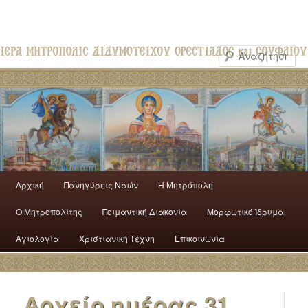
Αρχική
Πανηγύρεις Ναών
H Mητρόπολη
Ο Mητροπολίτης
Ποιμαντική Διακονία
Μορφωτικό Ίδρυμα
Αγιολογία
Χριστιανική Τέχνη
Επικοινωνία
Αρχείο ημέρας
31