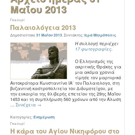
Μαΐου 2013
Γκαλερί
Παλαιολόγεια 2013
Δημοσιεύτηκε
31 Μαΐου 2013
.
Συντάκτης:
Ιερά Μητρόπολις
Η συλλογή περιέχει
17 φωτογραφίες
.
Ο Ελληνισμός της
ακριτικής Θράκης για
μια ακόμα χρονιά
τίμησε τον μαρτυρικό
Αυτοκράτορα Κωνσταντίνο ΙΑ΄ τον Παλαιολογο, στη
βυζαντινή καστροπολιτεία του Διδυμοτείχου, με
την ευκαιρία της θλιβερής επετείου της 29ης Μαΐου
1453 και τη συμπλήρωση 560 χρόνων από την Άλωση
…
Συνέχεια
→
Κατηγορίες:
Ενημέρωση
Γκαλερί
Η κάρα του Αγίου Νικηφόρου στο