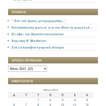
ΧΡΟΝΙΚΑ
“ Ἐπί τοῦ ὄρους μετεμορφώθης…”
Κατασκήνωση φωλιά, για του Θεού τη φαμελιά…
Εν όψει του Δεκαπενταυγούστου
Κυριακή Θ΄ Ματθαίου
Στα ελληνοβουλγαρικά σύνορα
ΑΡΧΕΙΟ ΧΡΟΝΙΚΩΝ
ΑΡΧΕΙΟ
ΧΡΟΝΙΚΩΝ
ΗΜΕΡΟΛΟΓΙΟ
Μάιος 2013
Δ
Τ
Τ
Π
Π
Σ
Κ
1
2
3
4
5
6
7
8
9
10
11
12