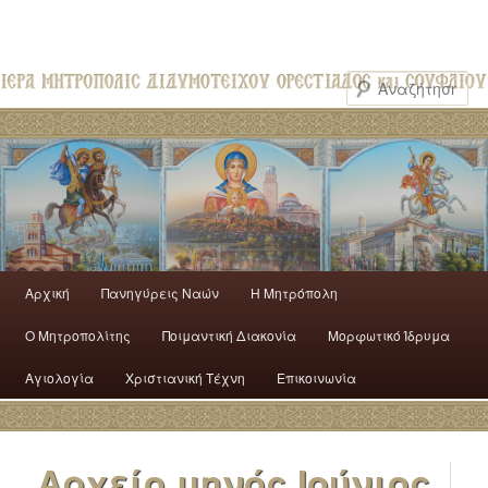
Αρχική
Πανηγύρεις Ναών
H Mητρόπολη
Ο Mητροπολίτης
Ποιμαντική Διακονία
Μορφωτικό Ίδρυμα
Αγιολογία
Χριστιανική Τέχνη
Επικοινωνία
Αρχείο μηνός
Ιούνιος