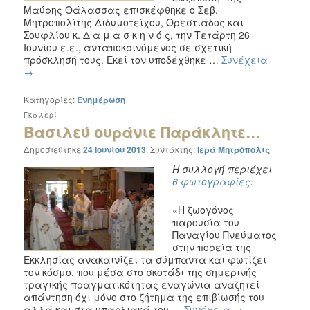
Μαύρης Θάλασσας επισκέφθηκε ο Σεβ.
Μητροπολίτης Διδυμοτείχου, Ορεστιάδος και
Σουφλίου κ. Δ α μ α σ κ η ν ό ς, την Τετάρτη 26
Ιουνίου ε.ε., ανταποκρινόμενος σε σχετική
πρόσκλησή τους. Εκεί τον υποδέχθηκε …
Συνέχεια
→
Κατηγορίες:
Ενημέρωση
Γκαλερί
Βασιλεύ ουράνιε Παράκλητε…
Δημοσιεύτηκε
24 Ιουνίου 2013
.
Συντάκτης:
Ιερά Μητρόπολις
Η συλλογή περιέχει
6 φωτογραφίες
.
«Η ζωογόνος
παρουσία του
Παναγίου Πνεύματος
στην πορεία της
Εκκλησίας ανακαινίζει τα σύμπαντα και φωτίζει
τον κόσμο, που μέσα στο σκοτάδι της σημερινής
τραγικής πραγματικότητας εναγώνια αναζητεί
απάντηση όχι μόνο στο ζήτημα της επιβίωσής του
αλλά και στα υπαρξιακά του …
Συνέχεια
→