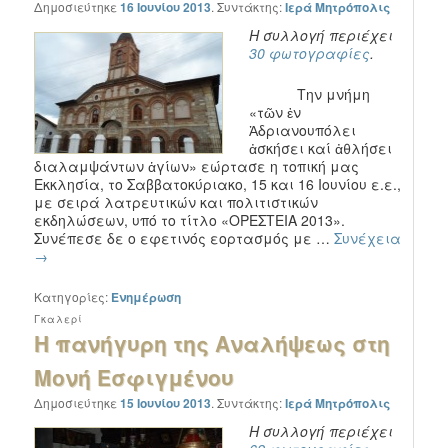
Δημοσιεύτηκε
16 Ιουνίου 2013
.
Συντάκτης:
Ιερά Μητρόπολις
Η συλλογή περιέχει
30 φωτογραφίες
.
Την μνήμη
«τῶν ἐν
Ἀδριανουπόλει
ἀσκήσει καί ἀθλήσει
διαλαμψάντων ἁγίων» εώρτασε η τοπική μας
Εκκλησία, το Σαββατοκύριακο, 15 και 16 Ιουνίου ε.ε.,
με σειρά λατρευτικών και πολιτιστικών
εκδηλώσεων, υπό το τίτλο «ΟΡΕΣΤΕΙΑ 2013».
Συνέπεσε δε ο εφετινός εορτασμός με …
Συνέχεια
→
Κατηγορίες:
Ενημέρωση
Γκαλερί
Η πανήγυρη της Αναλήψεως στη
Μονή Εσφιγμένου
Δημοσιεύτηκε
15 Ιουνίου 2013
.
Συντάκτης:
Ιερά Μητρόπολις
Η συλλογή περιέχει