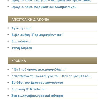
Ωράριο Κοιν. Ιατρείου – Φαρμακείου Ορεστιάδος
Ωράριο Κοιν. Φαρμακείου Διδυμοτείχου
ΑΠΟΣΤΟΛΙΚΗ ΔΙΑΚΟΝΙΑ
Αγία Γραφή
Βιβλιοθήκη “Πορφυρογέννητος”
Εορτολόγιο
Φωνή Κυρίου
ΧΡΟΝΙΚΑ
“ Ἐπί τοῦ ὄρους μετεμορφώθης…”
Κατασκήνωση φωλιά, για του Θεού τη φαμελιά…
Εν όψει του Δεκαπενταυγούστου
Κυριακή Θ΄ Ματθαίου
Στα ελληνοβουλγαρικά σύνορα