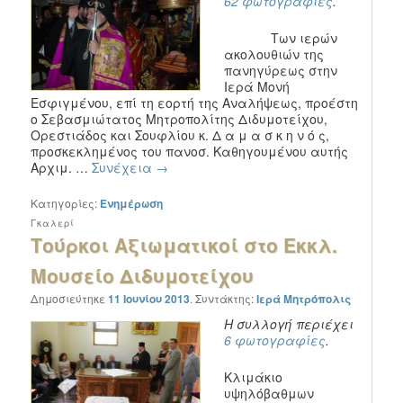
62 φωτογραφίες
.
Των ιερών
ακολουθιών της
πανηγύρεως στην
Ιερά Μονή
Εσφιγμένου, επί τη εορτή της Αναλήψεως, προέστη
ο Σεβασμιώτατος Μητροπολίτης Διδυμοτείχου,
Ορεστιάδος και Σουφλίου κ. Δ α μ α σ κ η ν ό ς,
προσκεκλημένος του πανοσ. Καθηγουμένου αυτής
Αρχιμ. …
Συνέχεια
→
Κατηγορίες:
Ενημέρωση
Γκαλερί
Τούρκοι Αξιωματικοί στο Εκκλ.
Μουσείο Διδυμοτείχου
Δημοσιεύτηκε
11 Ιουνίου 2013
.
Συντάκτης:
Ιερά Μητρόπολις
Η συλλογή περιέχει
6 φωτογραφίες
.
Κλιμάκιο
υψηλόβαθμων