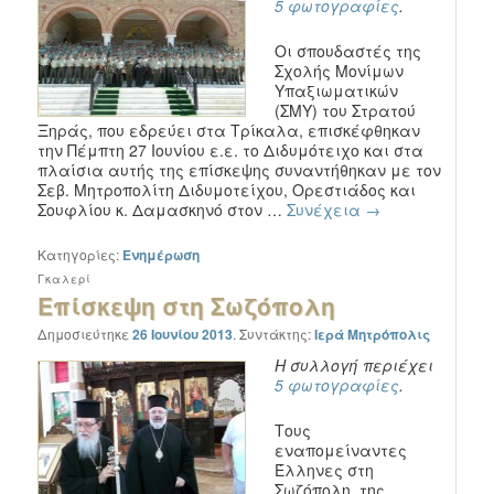
5 φωτογραφίες
.
Οι σπουδαστές της
Σχολής Μονίμων
Υπαξιωματικών
(ΣΜΥ) του Στρατού
Ξηράς, που εδρεύει στα Τρίκαλα, επισκέφθηκαν
την Πέμπτη 27 Ιουνίου ε.ε. το Διδυμότειχο και στα
πλαίσια αυτής της επίσκεψης συναντήθηκαν με τον
Σεβ. Μητροπολίτη Διδυμοτείχου, Ορεστιάδος και
Σουφλίου κ. Δαμασκηνό στον …
Συνέχεια
→
Κατηγορίες:
Ενημέρωση
Γκαλερί
Επίσκεψη στη Σωζόπολη
Δημοσιεύτηκε
26 Ιουνίου 2013
.
Συντάκτης:
Ιερά Μητρόπολις
Η συλλογή περιέχει
5 φωτογραφίες
.
Τους
εναπομείναντες
Έλληνες στη
Σωζόπολη της