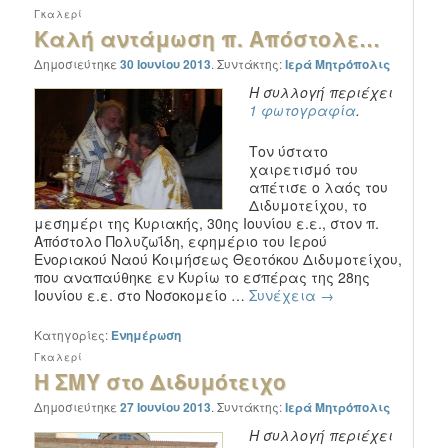
Γκαλερί
Καλή αντάμωση π. Απόστολε…
Δημοσιεύτηκε
30 Ιουνίου 2013
.
Συντάκτης:
Ιερά Μητρόπολις
Η συλλογή περιέχει
1 φωτογραφία
.
Τον ύστατο
χαιρετισμό του
απέτισε ο λαός του
Διδυμοτείχου, το
μεσημέρι της Κυριακής, 30ης Ιουνίου ε.ε., στον π.
Απόστολο Πολυζωΐδη, εφημέριο του Ιερού
Ενοριακού Ναού Κοιμήσεως Θεοτόκου Διδυμοτείχου,
που αναπαύθηκε εν Κυρίω το εσπέρας της 28ης
Ιουνίου ε.ε. στο Νοσοκομείο …
Συνέχεια
→
Κατηγορίες:
Ενημέρωση
Γκαλερί
Η ΣΜΥ στο Διδυμότειχο
Δημοσιεύτηκε
27 Ιουνίου 2013
.
Συντάκτης:
Ιερά Μητρόπολις
Η συλλογή περιέχει