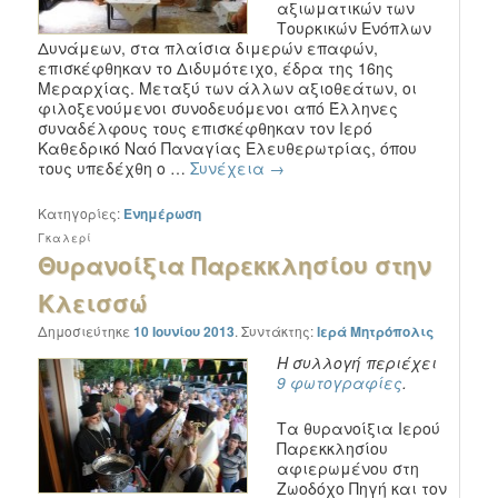
αξιωματικών των
Τουρκικών Ενόπλων
Δυνάμεων, στα πλαίσια διμερών επαφών,
επισκέφθηκαν το Διδυμότειχο, έδρα της 16ης
Μεραρχίας. Μεταξύ των άλλων αξιοθεάτων, οι
φιλοξενούμενοι συνοδευόμενοι από Έλληνες
συναδέλφους τους επισκέφθηκαν τον Ιερό
Καθεδρικό Ναό Παναγίας Ελευθερωτρίας, όπου
τους υπεδέχθη ο …
Συνέχεια
→
Κατηγορίες:
Ενημέρωση
Γκαλερί
Θυρανοίξια Παρεκκλησίου στην
Κλεισσώ
Δημοσιεύτηκε
10 Ιουνίου 2013
.
Συντάκτης:
Ιερά Μητρόπολις
Η συλλογή περιέχει
9 φωτογραφίες
.
Τα θυρανοίξια Ιερού
Παρεκκλησίου
αφιερωμένου στη
Ζωοδόχο Πηγή και τον