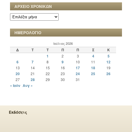
ΑΡΧΕΙΟ ΧΡΟΝΙΚΩΝ
ΑΡΧΕΙΟ
ΧΡΟΝΙΚΩΝ
ΗΜΕΡΟΛΟΓΙΟ
Ιούλιος 2026
Δ
Τ
Τ
Π
Π
Σ
Κ
1
2
3
4
5
6
7
8
9
10
11
12
13
14
15
16
17
18
19
20
21
22
23
24
25
26
27
28
29
30
31
« Ιούν
Αυγ »
Εκδόσεις