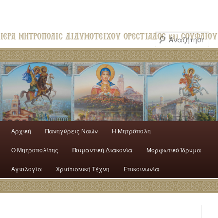
Αρχική
Πανηγύρεις Ναών
H Mητρόπολη
Ο Mητροπολίτης
Ποιμαντική Διακονία
Μορφωτικό Ίδρυμα
Αγιολογία
Χριστιανική Τέχνη
Επικοινωνία