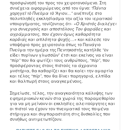
προσφώνησή του προς τον χειροτονούμενο. Στη
συνέχεια αφορμώμενος από τον ύμνο:
“Πάντα
χορηγεῖ τὸ Πνεῦμα τὸ Ἅγιον…”
ανέπτυξε στο
πολυπληθές εκκλησίασμα την αξία του ιερατικού
υπουργήματος, τονίζοντας ότι·
«Ο Χριστός διαλέγει
για συνεργούς και αποστόλους Του ψαράδες και
αγράμματους, που έχουν όμως καθαρότητα
καρδιάς και απλότητα ψυχής…»
και κάλεσε τον
υποψήφιο προς χειροτονία όπως το Πανάγιο
Πνεύμα την ημέρα της Πεντηκοστής κατήλθε “ἐν
εἴδει πυρίνων γλωσσῶν” έτσι και εκείνος να είναι
“πύρ”
που θα φωτίζει τους ανθρώπους,
“πύρ”
, που
προσφέροντας στους πιστούς τα άχραντα
μυστήρια, θα καθαρίζει και θα καίει την αμαρτία
και τέλος
“πύρ”
, που θα δίνει παρηγοριά, ελπίδα
και θαλπωρή στους αναγκεμένους.
Σημείωσε, τέλος, την αναγκαιότητα κάλυψης των
εφημεριακών κενών στα χωριά της παραμεθορίου
για να μη μείνουν οι εκκλησίες αλειτούργητες και
οι πιστοί να έχουν τον πνευματικό τους ποιμένα
στήριγμα και συμπαραστάτη στις δυσκολίες που
συνήθως αντιμετωπίζουν.