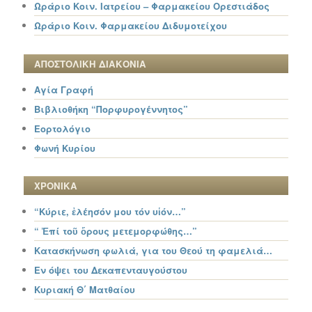
Ωράριο Κοιν. Ιατρείου – Φαρμακείου Ορεστιάδος
Ωράριο Κοιν. Φαρμακείου Διδυμοτείχου
ΑΠΟΣΤΟΛΙΚΗ ΔΙΑΚΟΝΙΑ
Αγία Γραφή
Βιβλιοθήκη “Πορφυρογέννητος”
Εορτολόγιο
Φωνή Κυρίου
ΧΡΟΝΙΚΑ
“Κύριε, ἐλέησόν μου τόν υἱόν…”
“ Ἐπί τοῦ ὄρους μετεμορφώθης…”
Κατασκήνωση φωλιά, για του Θεού τη φαμελιά…
Εν όψει του Δεκαπενταυγούστου
Κυριακή Θ΄ Ματθαίου