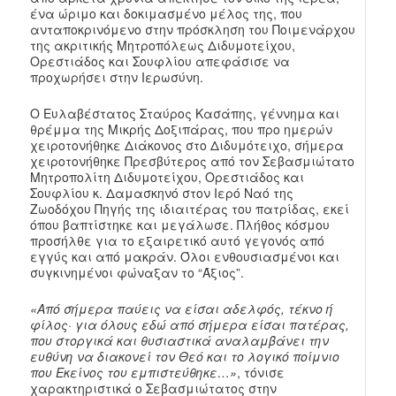
ένα ώριμο και δοκιμασμένο μέλος της, που
ανταποκρινόμενο στην πρόσκληση του Ποιμενάρχου
της ακριτικής Μητροπόλεως Διδυμοτείχου,
Ορεστιάδος και Σουφλίου απεφάσισε να
προχωρήσει στην Ιερωσύνη.
Ο Ευλαβέστατος Σταύρος Κασάπης, γέννημα και
θρέμμα της Μικρής Δοξιπάρας, που προ ημερών
χειροτονήθηκε Διάκονος στο Διδυμότειχο, σήμερα
χειροτονήθηκε Πρεσβύτερος από τον Σεβασμιώτατο
Μητροπολίτη Διδυμοτείχου, Ορεστιάδος και
Σουφλίου κ. Δαμασκηνό στον Ιερό Ναό της
Ζωοδόχου Πηγής της ιδιαιτέρας του πατρίδας, εκεί
όπου βαπτίστηκε και μεγάλωσε. Πλήθος κόσμου
προσήλθε για το εξαιρετικό αυτό γεγονός από
εγγύς και από μακράν. Όλοι ενθουσιασμένοι και
συγκινημένοι φώναξαν το “Άξιος”.
«Από σήμερα παύεις να είσαι αδελφός, τέκνο ή
φίλος· για όλους εδώ από σήμερα είσαι πατέρας,
που στοργικά και θυσιαστικά αναλαμβάνει την
ευθύνη να διακονεί τον Θεό και το λογικό ποίμνιο
που Εκείνος του εμπιστεύθηκε…»
, τόνισε
χαρακτηριστικά ο Σεβασμιώτατος στην