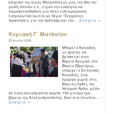
κληρικοί της Ιεράς Μητροπόλεώς μας την 26η του
μηνός Ιουνίου ε.έ., είχαν την ευκαιρία να
παρακολουθήσουν μια πολύ ενδιαφέρουσα
ενημερωτική ομιλία με θέμα: “Σύγχρονες
προκλήσεις για την πρόληψη και την …
Συνέχεια
→
Κυριακή Γ΄ Ματθαίου
22 Ιουνίου 2026
Μπορεί ο Καναδάς
ως κράτος να
βρίσκεται στην
Βόρειο Αμερική, στο
Βόρειο Έβρο όμως
υπάρχει ο Ελληνικός
Καναδάς, ένα
όμορφο χωριό, στις
βόρειες όχθες του
ποταμού Άρδα, μέσα
σε έναν καταπράσινο κάμπο, 150 χιλιόμετρα
βόρεια της Αλεξανδρούπολης. Εκεί στα πλαίσια …
Συνέχεια
→