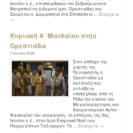
Ιουνίου ε.έ., επισκέφθηκαν τον Σεβασμιώτατο
Μητροπολίτη Διδυμοτείχου, Ορεστιάδος και
Σουφλίου κ. Δαμασκηνό στο Επισκοπείο …
Συνέχεια
→
Κυριακή Α΄ Ματθαίου στην
Ορεστιάδα
7 Ιουνίου 2026
Στον απόηχο της
εορτής της
Πεντηκοστής η
Ορεστιάδα με
κατάνυξη και
ευλάβεια
υποδέχθηκε από τη
Ρόδο την εικόνα του
Μεγαλομάρτυρος και
θαυματουργού Αγίου
Φανουρίου του νεοφανούς, το εσπέρας της 5ης
Ιουνίου ε.έ., στον Ιερό Ενοριακό Ναό των
Παμμεγίστων Ταξιαρχών. Το …
Συνέχεια
→