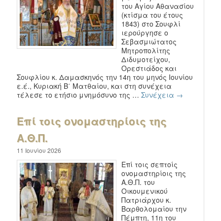
του Αγίου Αθανασίου
(κτίσμα του έτους
1843) στο Σουφλί
ιερούργησε ο
Σεβασμιώτατος
Μητροπολίτης
Διδυμοτείχου,
Ορεστιάδος και
Σουφλίου κ. Δαμασκηνός την 14η του μηνός Ιουνίου
ε.έ., Κυριακή Β΄ Ματθαίου, και στη συνέχεια
τέλεσε το ετήσιο μνημόσυνο της …
Συνέχεια
→
Επί τοις ονομαστηρίοις της
Α.Θ.Π.
11 Ιουνίου 2026
Επί τοις σεπτοίς
ονομαστηρίοις της
Α.Θ.Π. του
Οικουμενικού
Πατριάρχου κ.
Βαρθολομαίου την
Πέμπτη, 11η του