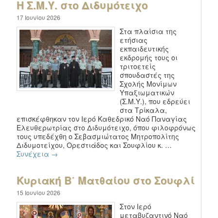
Η Σ.Μ.Υ. στο Διδυμότειχο
17 Ιουνίου 2026
Στα πλαίσια της
ετήσιας
εκπαιδευτικής
εκδρομής τους οι
τριτοετείς
σπουδαστές της
Σχολής Μονίμων
Υπαξιωματικών
(Σ.Μ.Υ.), που εδρεύει
στα Τρίκαλα,
επισκέφθηκαν τον Ιερό Καθεδρικό Ναό Παναγίας
Ελευθερωτρίας στο Διδυμότειχο, όπου φιλοφρόνως
τους υπεδέχθη ο Σεβασμιώτατος Μητροπολίτης
Διδυμοτείχου, Ορεστιάδος και Σουφλίου κ. …
Συνέχεια
→
Κυριακή Β΄ Ματθαίου στο Σουφλί
15 Ιουνίου 2026
Στον Ιερό
μεταβυζαντινό Ναό