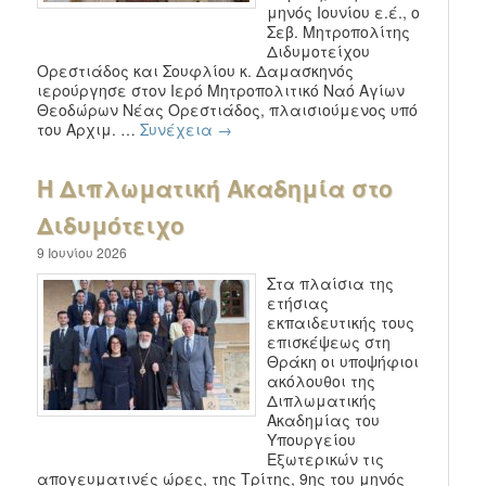
μηνός Ιουνίου ε.έ., ο
Σεβ. Μητροπολίτης
Διδυμοτείχου
Ορεστιάδος και Σουφλίου κ. Δαμασκηνός
ιερούργησε στον Ιερό Μητροπολιτικό Ναό Αγίων
Θεοδώρων Νέας Ορεστιάδος, πλαισιούμενος υπό
του Αρχιμ. …
Συνέχεια
→
Η Διπλωματική Ακαδημία στο
Διδυμότειχο
9 Ιουνίου 2026
Στα πλαίσια της
ετήσιας
εκπαιδευτικής τους
επισκέψεως στη
Θράκη οι υποψήφιοι
ακόλουθοι της
Διπλωματικής
Ακαδημίας του
Υπουργείου
Εξωτερικών τις
απογευματινές ώρες, της Τρίτης, 9ης του μηνός