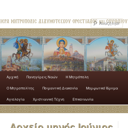
Αρχική
Πανηγύρεις Ναών
H Mητρόπολη
Ο Mητροπολίτης
Ποιμαντική Διακονία
Μορφωτικό Ίδρυμα
Αγιολογία
Χριστιανική Τέχνη
Επικοινωνία
Αρχείο μηνός
Ιούνιος