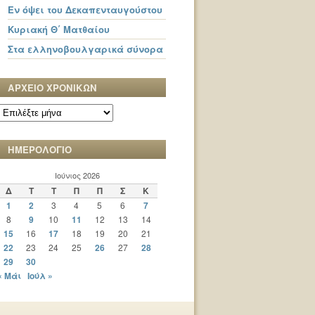
Εν όψει του Δεκαπενταυγούστου
Κυριακή Θ΄ Ματθαίου
Στα ελληνοβουλγαρικά σύνορα
ΑΡΧΕΙΟ ΧΡΟΝΙΚΩΝ
ΑΡΧΕΙΟ
ΧΡΟΝΙΚΩΝ
ΗΜΕΡΟΛΟΓΙΟ
Ιούνιος 2026
Δ
Τ
Τ
Π
Π
Σ
Κ
1
2
3
4
5
6
7
8
9
10
11
12
13
14
15
16
17
18
19
20
21
22
23
24
25
26
27
28
29
30
« Μάι
Ιούλ »