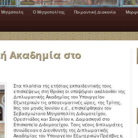
 Mητρόπολη
Ο Mητροπολίτης
Ποιμαντική Διακονία
Μορφω
ενο
εριεχόμενο
α
ή Ακαδημία στο
Στα πλαίσια της ετήσιας εκπαιδευτικής τους
επισκέψεως στη Θράκη οι υποψήφιοι ακόλουθοι της
Διπλωματικής Ακαδημίας του Υπουργείου
Εξωτερικών τις απογευματινές ώρες, της Τρίτης,
9ης του μηνός Ιουνίου ε.έ., επισκέφθηκαν τον
Σεβασμιώτατο Μητροπολίτη Διδυμοτείχου,
Ορεστιάδος και Σουφλίου κ. Δαμασκηνό στο
Επισκοπείο Διδυμοτείχου. Τους νέους διπλωμάτες
συνώδευαν ο Διευθυντής της Διπλωματικής
Ακαδημίας του Υπουργείου Εξωτερικών Πρέσβυς κ.