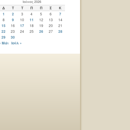
Ιούνιος 2026
Δ
Τ
Τ
Π
Π
Σ
Κ
1
2
3
4
5
6
7
8
9
10
11
12
13
14
15
16
17
18
19
20
21
22
23
24
25
26
27
28
29
30
« Μάι
Ιούλ »