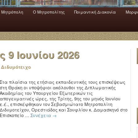
 Mητρόπολη
Ο Mητροπολίτης
Ποιμαντική Διακονία
Μορφω
ενο
εριεχόμενο
α
ας
9 Ιουνίου 2026
 Διδυμότειχο
Στα πλαίσια της ετήσιας εκπαιδευτικής τους επισκέψεως
στη Θράκη οι υποψήφιοι ακόλουθοι της Διπλωματικής
Ακαδημίας του Υπουργείου Εξωτερικών τις
απογευματινές ώρες, της Τρίτης, 9ης του μηνός Ιουνίου
ε.έ., επισκέφθηκαν τον Σεβασμιώτατο Μητροπολίτη
Διδυμοτείχου, Ορεστιάδος και Σουφλίου κ. Δαμασκηνό στο
Επισκοπείο …
Συνέχεια
→