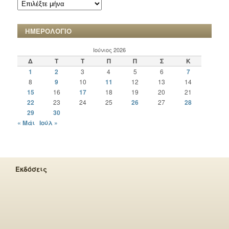
ΑΡΧΕΙΟ
ΧΡΟΝΙΚΩΝ
ΗΜΕΡΟΛΟΓΙΟ
Ιούνιος 2026
Δ
Τ
Τ
Π
Π
Σ
Κ
1
2
3
4
5
6
7
8
9
10
11
12
13
14
15
16
17
18
19
20
21
22
23
24
25
26
27
28
29
30
« Μάι
Ιούλ »
Εκδόσεις