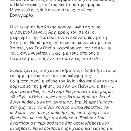
κ. Πολύκαρπος, πρώτος βικάριος της ομόρου
Μητροπόλεως Φιλιππουπόλεως, από την
Βουλγαρία.
Ο επιχώριος Ιεράρχης προσφωνώντας τους
φιλοξενούμενους Αρχιερείς τόνισε ότι οι
μάρτυρες της πίστεως είναι εκείνοι, που με τη
Χάρη του Θεού, μας φέρνουν σε κοινωνία με τον
Χριστό, για Τον Οποίο μαρτύρησαν, αλλά και με
τους συνανθρώπους μας, με τους οποίους ο
Παράκλητος,
«εἰς ἑνότητα πάντας ἐκάλεσε»
.
Συνοψίζοντας τον χαιρετισμό του, ο Σεβασμιώτατος
αφορμώμενος από την προσκύνηση της
θαυματουργού εικόνος του Αγίου Φανουρίου και τον
εορτασμό της μνήμης των Αγίων Πάντων, είπε·
«…
Σήμερα καθώς ὑποκλινόμεθα μπροστὰ στὴ μνήμη
τῶν Ἁγίων Πάντων, ἂς συνειδητοποιήσουμε ὅτι οἱ
ἅγιοι πρόκοψαν στὴν ἁγιότητα, ἐπειδὴ προτίμησαν
στή ζωή τους νά εἶναι κέντρο ὁ Θεάνθρωπος. Ἂν
θέλουμε νὰ τοὺς μιμηθοῦμε, ἄς ἐπιλέξουμε τόν
Θεάνθρωπο καί ὄχι τόν ἄνθρωπο. Ἐφόσον Τὸν
ἀγαπήσουμε περισσότερο ἀπὸ ὁποιονδήποτε καὶ
ὁτιδήποτε, θὰ κερδίσουμε τὴν χαρὰ καί αὐτῆς τῆς