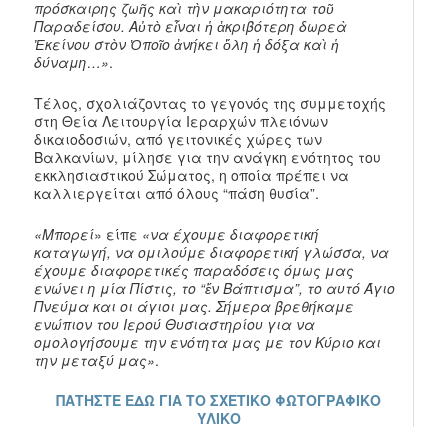
πρόσκαιρης ζωῆς καὶ τὴν μακαριότητα τοῦ
Παραδείσου. Αὐτὸ εἶναι ἡ ἀκριβότερη δωρεὰ
Ἐκείνου στὸν Ὁποῖο ἀνήκει ὅλη ἡ δόξα καὶ ἡ
δύναμη…»
.
Τέλος, σχολιάζοντας το γεγονός της συμμετοχής
στη Θεία Λειτουργία Ιεραρχών πλειόνων
δικαιοδοσιών, από γειτονικές χώρες των
Βαλκανίων, μίλησε για την ανάγκη ενότητος του
εκκλησιαστικού Σώματος, η οποία πρέπει να
καλλιεργείται από όλους “πάση θυσία”.
«Μπορεί
» είπε
«να έχουμε διαφορετική
καταγωγή, να ομιλούμε διαφορετική γλώσσα, να
έχουμε διαφορετικές παραδόσεις όμως μας
ενώνει η μία Πίστις, το “ἔν Βάπτισμα”, το αυτό Άγιο
Πνεύμα και οι άγιοι μας. Σήμερα βρεθήκαμε
ενώπιον του Ιερού Θυσιαστηρίου για να
ομολογήσουμε την ενότητα μας με τον Κύριο και
την μεταξύ μας»
.
ΠΑΤΗΣΤΕ ΕΔΩ ΓΙΑ ΤΟ ΣΧΕΤΙΚΟ ΦΩΤΟΓΡΑΦΙΚΟ
ΥΛΙΚΟ