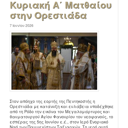
Κυριακή Α΄ Ματθαίου
στην Ορεστιάδα
7 Ιουνίου 2026
Στον απόηχο της εορτής της Πεντηκοστής η
Ορεστιάδα με κατάνυξη και ευλάβεια υποδέχθηκε
από τη Ρόδο την εικόνα του Μεγαλομάρτυρος και
θαυματουργού Αγίου Φανουρίου του νεοφανούς, το
εσπέρας της 5ης Ιουνίου ε.έ., στον Ιερό Ενοριακό
Ναό των Παμμεγίστων Ταξιαρχών. Το ιερό αυτό