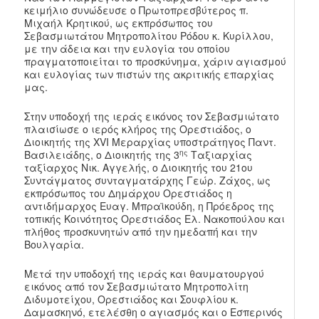
κειμήλιο συνώδευσε ο Πρωτοπρεσβύτερος π.
Μιχαήλ Κρητικού, ως εκπρόσωπος του
Σεβασμιωτάτου Μητροπολίτου Ρόδου κ. Κυρίλλου,
με την άδεια και την ευλογία του οποίου
πραγματοποιείται το προσκύνημα, χάριν αγιασμού
και ευλογίας των πιστών της ακριτικής επαρχίας
μας.
Στην υποδοχή της ιεράς εικόνος τον Σεβασμιώτατο
πλαισίωσε ο ιερός κλήρος της Ορεστιάδος, ο
Διοικητής της XVI Μεραρχίας υποστράτηγος Παντ.
ης
Βασιλειάδης, ο Διοικητής της 3
Ταξιαρχίας
ταξίαρχος Νικ. Αγγελής, ο Διοικητής του 21ου
Συντάγματος συνταγματάρχης Γεώρ. Ζάχος, ως
εκπρόσωπος του Δημάρχου Ορεστιάδος η
αντιδήμαρχος Ευαγ. Μπραϊκούδη, η Πρόεδρος της
τοπικής Κοινότητος Ορεστιάδος Ελ. Νακοπούλου και
πλήθος προσκυνητών από την ημεδαπή και την
Βουλγαρία.
Μετά την υποδοχή της ιεράς και θαυματουργού
εικόνος από τον Σεβασμιώτατο Μητροπολίτη
Διδυμοτείχου, Ορεστιάδος και Σουφλίου κ.
Δαμασκηνό, ετελέσθη ο αγιασμός και ο Εσπερινός