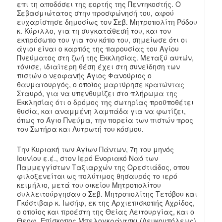
επι τη αποδόσει της εορτής της Πεντηκοστής. Ο
Σεβασμιώτατος στην προσφώνησή του, αφού
ευχαρίστησε δημοσίως τον Σεβ. Μητροπολίτη Ρόδου
κ. Κύριλλο, για τη συγκατάθεσή του, και τον
εκπρόσωπο του για τον κόπο του, σημείωσε ότι οι
άγιοι είναι ο καρπός της παρουσίας του Αγίου
Πνεύματος στη ζωή της Εκκλησίας. Μεταξύ αυτών,
τόνισε, ιδιαίτερη θέση έχει στη συνείδηση των
πιστών ο νεοφανής Άγιος Φανούριος ο
θαυματουργός, ο οποίος μαρτύρησε κρατώντας
Σταυρό, για να υπενθυμίζει στο πλήρωμα της
Εκκλησίας ότι ο δρόμος της σωτηρίας προϋποθέτει
θυσία, και αναμμένη λαμπάδα για να φωτίζει,
όπως το Άγιο Πνεύμα, την πορεία των πιστών προς
τον Σωτήρα και Λυτρωτή του κόσμου.
Την Κυριακή των Αγίων Πάντων, 7η του μηνός
Ιουνίου ε.έ., στον Ιερό Ενοριακό Ναό των
Παμμεγγίστων Ταξιαρχών της Ορεστιάδος, οπου
φιλοξενείται ως πολύτιμος θησαυρός το ιερό
κειμήλιο, μετά του οικείου Μητροπολίτου
συλλειτούργησαν ο Σεβ. Μητροπολίτης Τετόβου και
Γκόστιβαρ κ. Ιωσήφ, εκ της Αρχιεπισκοπής Αχρίδος,
ο οποίος και προέστη της Θείας Λειτουργίας, και ο
Θεοφ. Επίσκοπος Μπελογκράντσκι (Λευκουπόλεως)