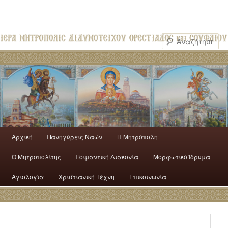
Αρχική
Πανηγύρεις Ναών
H Mητρόπολη
Ο Mητροπολίτης
Ποιμαντική Διακονία
Μορφωτικό Ίδρυμα
Αγιολογία
Χριστιανική Τέχνη
Επικοινωνία