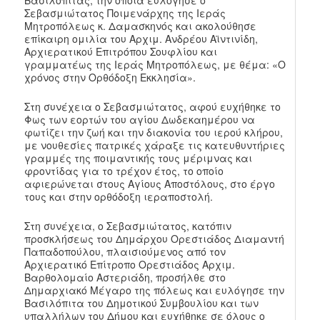
Βασιλόπιτας, την οποία ευλόγησε ο
Σεβασμιώτατος Ποιμενάρχης της Ιεράς
Μητροπόλεως κ. Δαμασκηνός και ακολούθησε
επίκαιρη ομιλία του Αρχιμ. Ανδρέου Αϊντινίδη,
Αρχιερατικού Επιτρόπου Σουφλίου και
γραμματέως της Ιεράς Μητροπόλεως, με θέμα: «Ο
χρόνος στην Ορθόδοξη Εκκλησία».
Στη συνέχεια ο Σεβασμιώτατος, αφού ευχήθηκε το
Φως των εορτών του αγίου Δωδεκαημέρου να
φωτίζει την ζωή και την διακονία του ιερού κλήρου,
με νουθεσίες πατρικές χάραξε τις κατευθυντήριες
γραμμές της ποιμαντικής τους μέριμνας και
φροντίδας για το τρέχον έτος, το οποίο
αφιερώνεται στους Αγίους Αποστόλους, στο έργο
τους και στην ορθόδοξη ιεραποστολή.
Στη συνέχεια, ο Σεβασμιώτατος, κατόπιν
προσκλήσεως του Δημάρχου Ορεστιάδος Διαμαντή
Παπαδοπούλου, πλαισιούμενος από τον
Αρχιερατικό Επίτροπο Ορεστιάδος Αρχιμ.
Βαρθολομαίο Αστεριάδη, προσήλθε στο
Δημαρχιακό Μέγαρο της πόλεως και ευλόγησε την
Βασιλόπιτα του Δημοτικού Συμβουλίου και των
υπαλλήλων του Δήμου και ευχήθηκε σε όλους ο