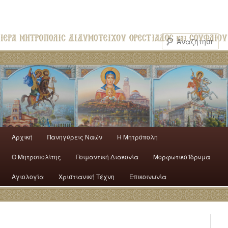
Αρχική
Πανηγύρεις Ναών
H Mητρόπολη
Ο Mητροπολίτης
Ποιμαντική Διακονία
Μορφωτικό Ίδρυμα
Αγιολογία
Χριστιανική Τέχνη
Επικοινωνία