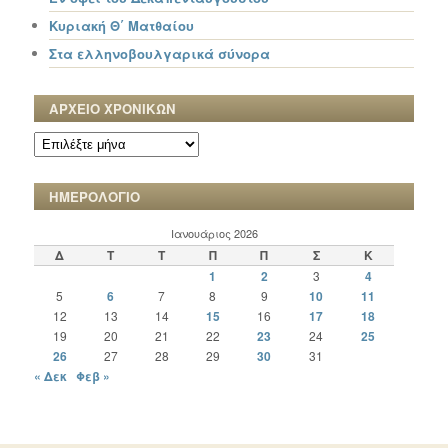
Κυριακή Θ΄ Ματθαίου
Στα ελληνοβουλγαρικά σύνορα
ΑΡΧΕΙΟ ΧΡΟΝΙΚΩΝ
ΑΡΧΕΙΟ
ΧΡΟΝΙΚΩΝ
ΗΜΕΡΟΛΟΓΙΟ
Ιανουάριος 2026
Δ
Τ
Τ
Π
Π
Σ
Κ
1
2
3
4
5
6
7
8
9
10
11
12
13
14
15
16
17
18
19
20
21
22
23
24
25
26
27
28
29
30
31
« Δεκ
Φεβ »