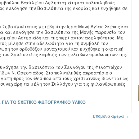
υμβούλου Βασιλείου Δελησταμάτη και πολυπληθούς
ς ευλόγησε την Βασιλόπιτα της ενορίας και ευχήθηκε σε
 Σεβασμιώτατος μετέβη στην Ιερά Μονή Αγίας Σκέπης και
α και ευλόγησε την Βασιλόπιτα της Μονής παρουσία του
ομαίου Αστεριάδη και της περί αυτόν αδελφότητος. Με
τος μίλησε στην αδελφότητα για τη συμβολή του
ση του ορθοδόξου μοναχισμού και ευχήθηκε η ακριτική
 του Χριστού στις καρδιές των ευλαβών προσκυνητών της.
υλόγησε την Βασιλόπιτα του Συλλόγου της Φιλοπτώχου
ίδων Ν. Ορεστιάδος. Στο πολυπληθές ακροατήριο ο
γάπη προς τον Θεό που από τους χριστιανούς βιώνεται ως
 συνεχάρη τα μέλη του Συλλόγου για τις φιλανθρωπικές
 ΓΙΑ ΤΟ ΣΧΕΤΙΚΟ ΦΩΤΟΓΡΑΦΙΚΟ ΥΛΙΚΟ
Επόμενα άρθρα
→