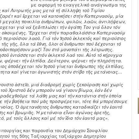
με αφορμή το ευαγγελικό ανάγνωσμα της
 καί Λυτρωτής μας μετά τή σύλληψη τοῦ Τιμίου
ζαρέτ καί ἔρχεται νά κατοικήσει στήν Καπερναούμ, μία
μεγάλη ποικιλία ἀνθρώπων, φυλῶν, λαῶν, ἀντιλήψεων,
ρχεται γιά νά ξεδιπλώσει τήν ἀγάπη Του γιά ὅλον τόν
τῆς οἰκουμένης. Ἔρχεται στήν παραθαλάσσια Καπερναούμ
ῦ περιούσιου λαοῦ. Γιά τόν Ἰησοῦ ἐκλεκτός καί περιούσιος
τῆς γῆς, ὅλα τά ἔθνη, ὅλοι οἱ ἄνθρωποι πού δέχονται τό
νοδοιπορήσουν μαζί Του στό μονοπάτι τῆς λύτρωσης.
Ἰησοῦ ἐντάσσεται στόν ἐκλεκτό λαό του. Αὐτό τό κήρυγμα
ν, φέρνει τήν ἐλπίδα. Δεύτερον, φέρνει τήν πληρότητα.
ιος ἀποδέχεται τόν Ἰησοῦ γίνεται ἄνθρωπος τῆς ἐλπίδας,
τητα καί γίνεται ἀγωνιστής στόν στίβο τῆς μετάνοιας…
γουστο ἀστεῖο, μιά διαδρομή χωρίς ξεκούραση καί χωρίς
 τοῦ Χριστοῦ δέν μποροῦν νά γίνουν βίωμα, ἐάν δέν
ραδεχθοῦμε τά λάθη μας καί τήν κατάντια στήν ὁποία
ε τήν βοήθεια πού μᾶς προσφέρεται, τότε θά μπορέσουμε
ανοίας. Ὁ ἀμετανόητος ἄνθρωπος καταδικάζει τόν ἑαυτό
ης καί βρωμιᾶς. Ἡ μετάνοια εἶναι ἀγώνας ἀρετῆς,
, μέ τούς ἄλλους καί μέ τόν ἴδιο τόν ἑαυτό μας».
ειτουργίας και παρουσία του Δημάρχου Σουφλίου
κητού της 50ης Ταξιαρχίας ταξιάρχου Δημητρίου