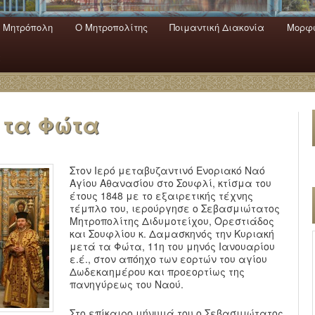
 Mητρόπολη
Ο Mητροπολίτης
Ποιμαντική Διακονία
Μορφω
ενο
εριεχόμενο
α
 τα Φώτα
Στον Ιερό μεταβυζαντινό Ενοριακό Ναό
Αγίου Αθανασίου στο Σουφλί, κτίσμα του
έτους 1848 με το εξαιρετικής τέχνης
τέμπλο του, ιερούργησε ο Σεβασμιώτατος
Μητροπολίτης Διδυμοτείχου, Ορεστιάδος
και Σουφλίου κ. Δαμασκηνός την Κυριακή
μετά τα Φώτα, 11η του μηνός Ιανουαρίου
ε.έ., στον απόηχο των εορτών του αγίου
Δωδεκαημέρου και προεορτίως της
πανηγύρεως του Ναού.
Στο επίκαιρο μήνυμά του ο Σεβασμιώτατος