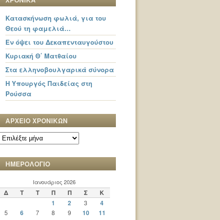
Κατασκήνωση φωλιά, για του
Θεού τη φαμελιά…
Εν όψει του Δεκαπενταυγούστου
Κυριακή Θ΄ Ματθαίου
Στα ελληνοβουλγαρικά σύνορα
Η Υπουργός Παιδείας στη
Ρούσσα
ΑΡΧΕΙΟ ΧΡΟΝΙΚΩΝ
ΑΡΧΕΙΟ
ΧΡΟΝΙΚΩΝ
ΗΜΕΡΟΛΟΓΙΟ
Ιανουάριος 2026
Δ
Τ
Τ
Π
Π
Σ
Κ
1
2
3
4
5
6
7
8
9
10
11