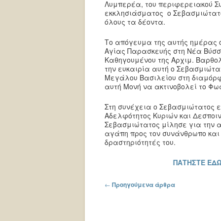
Λυμπερέα, του περιφερειακού Σ
εκκλησιάσματος ο Σεβασμιώτατο
όλους τα δέοντα.
Το απόγευμα της αυτής ημέρας ο
Αγίας Παρασκευής στη Νέα Βύσσ
Καθηγουμένου της Αρχιμ. Βαρθολ
την ευκαιρία αυτή ο Σεβασμιώτα
Μεγάλου Βασιλείου στη διαμόρφω
αυτή Μονή να ακτινοβολεί το Φως
Στη συνέχεια ο Σεβασμιώτατος ε
Αδελφότητος Κυριών και Δεσποιν
Σεβασμιώτατος μίλησε για την α
αγάπη προς τον συνάνθρωπο και
δραστηριότητές του.
ΠΑΤΗΣΤΕ ΕΔΩ
Πλοήγηση στα άρθρα
←
Προηγούμενα άρθρα