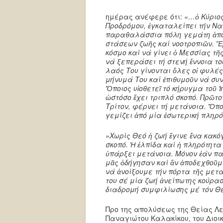
ημέρας ανέφερε ότι:
«…ὁ Κύριος
Προδρόμου, ἐγκαταλείπει τήν Να
παραθαλάσσια πόλη γεμάτη ἀπό 
στάσεων ζωῆς καί νοοτροπιῶν. Ἔ
κόσμο καί νά γίνει ὁ Μεσσίας 
νά ξεπεράσει τή στενή ἔννοια το
λαός Του γίνονται ὅλες οἱ φυλές 
μήνυμά Του καί ἐπιθυμοῦν νά συ
Ὅποιος υἱοθετεῖ τό κήρυγμα τοῦ 
ὡστόσο ἔχει τριπλό σκοπό. Πρῶτο
Τρίτον, φέρνει τή μετάνοια. Ὅπο
γεμίζει ἀπό μία ἐσωτερική πληρό
»Χωρίς Θεό ἡ ζωή ἔγινε ἕνα κακό
σκοπό. Ἡ ἐλπίδα καί ἡ πληρότητα
ὑπάρξει μετάνοια. Μόνον ἐάν πα
μᾶς ὁδήγησαν καί ἄν ἀποδεχθοῦμ
νά ἀνοίξουμε τήν πόρτα τῆς μετ
του σέ μία ζωή ἀνείπωτης κούρασ
διαδρομή συμφιλίωσης μέ τόν Θεό
Προ της απολύσεως της Θείας Λ
Παναγιώτου Καλακίκου, του Διοι