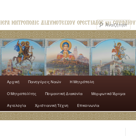
Αρχική
Πανηγύρεις Ναών
H Mητρόπολη
Ο Mητροπολίτης
Ποιμαντική Διακονία
Μορφωτικό Ίδρυμα
Αγιολογία
Χριστιανική Τέχνη
Επικοινωνία