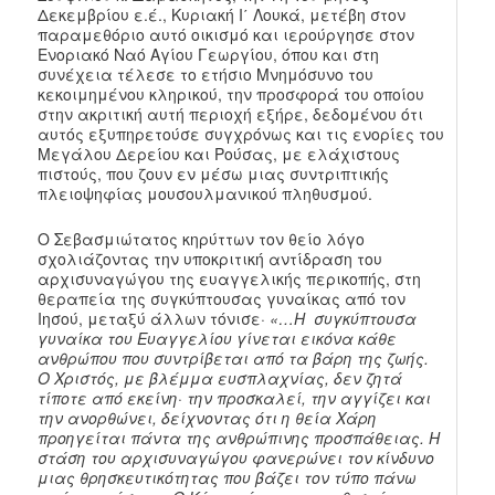
Δεκεμβρίου ε.έ., Κυριακή Ι΄ Λουκά, μετέβη στον
παραμεθόριο αυτό οικισμό και ιερούργησε στον
Ενοριακό Ναό Αγίου Γεωργίου, όπου και στη
συνέχεια τέλεσε το ετήσιο Μνημόσυνο του
κεκοιμημένου κληρικού, την προσφορά του οποίου
στην ακριτική αυτή περιοχή εξήρε, δεδομένου ότι
αυτός εξυπηρετούσε συγχρόνως και τις ενορίες του
Μεγάλου Δερείου και Ρούσας, με ελάχιστους
πιστούς, που ζουν εν μέσω μιας συντριπτικής
πλειοψηφίας μουσουλμανικού πληθυσμού.
Ο Σεβασμιώτατος κηρύττων τον θείο λόγο
σχολιάζοντας την υποκριτική αντίδραση του
αρχισυναγώγου της ευαγγελικής περικοπής, στη
θεραπεία της συγκύπτουσας γυναίκας από τον
Ιησού, μεταξύ άλλων τόνισε·
«…Η συγκύπτουσα
γυναίκα του Ευαγγελίου γίνεται εικόνα κάθε
ανθρώπου που συντρίβεται από τα βάρη της ζωής.
Ο Χριστός, με βλέμμα ευσπλαχνίας, δεν ζητά
τίποτε από εκείνη· την προσκαλεί, την αγγίζει και
την ανορθώνει, δείχνοντας ότι η θεία Χάρη
προηγείται πάντα της ανθρώπινης προσπάθειας. Η
στάση του αρχισυναγώγου φανερώνει τον κίνδυνο
μιας θρησκευτικότητας που βάζει τον τύπο πάνω