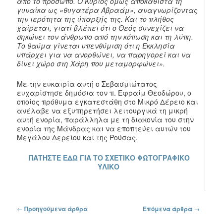
από το πρόσωπο. Ο Κύριος όμως αποκαθιστά τη
γυναίκα ως «θυγατέρα Αβραάμ», αναγνωρίζοντας
την ιερότητα της ύπαρξής της. Και το πλήθος
χαίρεται, γιατί βλέπει ότι ο Θεός συνεχίζει να
σηκώνει τον άνθρωπο από την κόπωση και τη λύπη.
Το θαύμα γίνεται υπενθύμιση ότι η Εκκλησία
υπάρχει για να ανορθώνει, να παρηγορεί και να
δίνει χώρο στη Χάρη που μεταμορφώνει».
Με την ευκαιρία αυτή ο Σεβασμιώτατος
ευχαρίστησε δημόσια τον π. Εφραίμ Θεοδώρου, ο
οποίος πρόθυμα εγκατεστάθη στο Μικρό Δέρειο και
ανέλαβε να εξυπηρετήσει λειτουργικά τη μικρή
αυτή ενορία, παράλληλα με τη διακονία του στην
ενορία της Μάνδρας και να εποπτεύει αυτών του
Μεγάλου Δερείου και της Ρούσας.
ΠΑΤΗΣΤΕ ΕΔΩ ΓΙΑ ΤΟ ΣΧΕΤΙΚΟ ΦΩΤΟΓΡΑΦΙΚΟ
ΥΛΙΚΟ
Πλοήγηση στα άρθρα
←
Προηγούμενα άρθρα
Επόμενα άρθρα
→