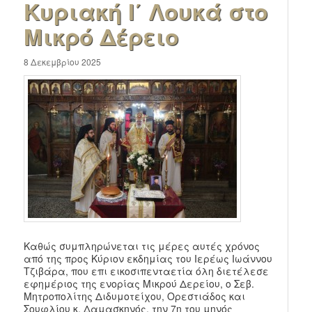
Κυριακή Ι΄ Λουκά στο
Μικρό Δέρειο
8 Δεκεμβρίου 2025
Καθώς συμπληρώνεται τις μέρες αυτές χρόνος
από της προς Κύριον εκδημίας του Ιερέως Ιωάννου
Τζιβάρα, που επι εικοσιπενταετία όλη διετέλεσε
εφημέριος της ενορίας Μικρού Δερείου, ο Σεβ.
Μητροπολίτης Διδυμοτείχου, Ορεστιάδος και
Σουφλίου κ. Δαμασκηνός, την 7η του μηνός