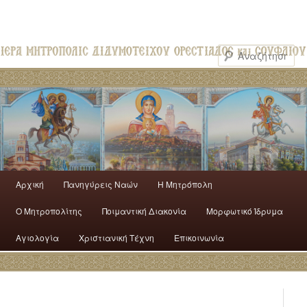
Αρχική
Πανηγύρεις Ναών
H Mητρόπολη
Ο Mητροπολίτης
Ποιμαντική Διακονία
Μορφωτικό Ίδρυμα
Αγιολογία
Χριστιανική Τέχνη
Επικοινωνία