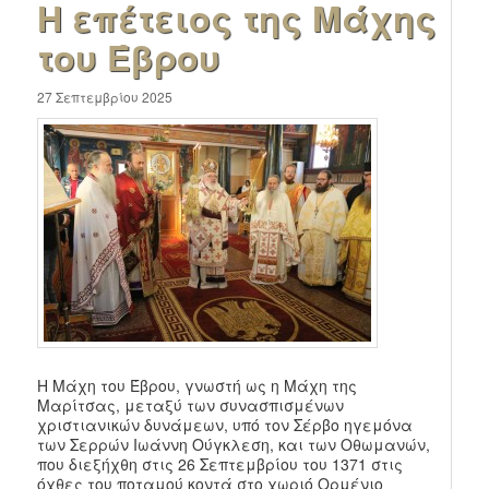
Η επέτειος της Μάχης
του Έβρου
27 Σεπτεμβρίου 2025
Η Μάχη του Έβρου, γνωστή ως η Μάχη της
Μαρίτσας, μεταξύ των συνασπισμένων
χριστιανικών δυνάμεων, υπό τον Σέρβο ηγεμόνα
των Σερρών Ιωάννη Ούγκλεση, και των Οθωμανών,
που διεξήχθη στις 26 Σεπτεμβρίου του 1371 στις
όχθες του ποταμού κοντά στο χωριό Ορμένιο