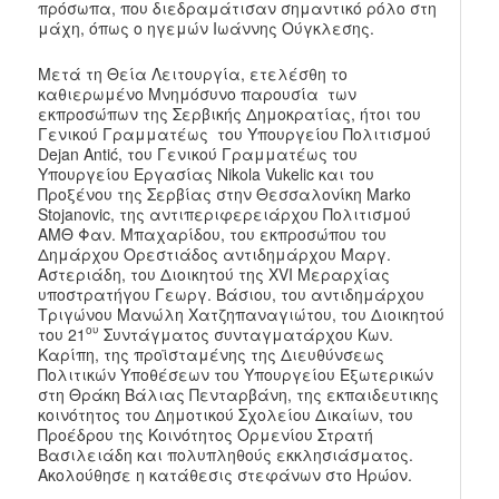
πρόσωπα, που διεδραμάτισαν σημαντικό ρόλο στη
μάχη, όπως ο ηγεμών Ιωάννης Ούγκλεσης.
Μετά τη Θεία Λειτουργία, ετελέσθη το
καθιερωμένο Μνημόσυνο παρουσία των
εκπροσώπων της Σερβικής Δημοκρατίας, ήτοι του
Γενικού Γραμματέως του Υπουργείου Πολιτισμού
Dejan Antić, του Γενικού Γραμματέως του
Υπουργείου Εργασίας Nikola Vukelic και του
Προξένου της Σερβίας στην Θεσσαλονίκη Marko
Stojanovic, της αντιπεριφερειάρχου Πολιτισμού
ΑΜΘ Φαν. Μπαχαρίδου, του εκπροσώπου του
Δημάρχου Ορεστιάδος αντιδημάρχου Μαργ.
Αστεριάδη, του Διοικητού της XVI Μεραρχίας
υποστρατήγου Γεωργ. Βάσιου, του αντιδημάρχου
Τριγώνου Μανώλη Χατζηπαναγιώτου, του Διοικητού
ου
του 21
Συντάγματος συνταγματάρχου Κων.
Καρίπη, της προϊσταμένης της Διευθύνσεως
Πολιτικών Υποθέσεων του Υπουργείου Εξωτερικών
στη Θράκη Βάλιας Πενταρβάνη, της εκπαιδευτικης
κοινότητος του Δημοτικού Σχολείου Δικαίων, του
Προέδρου της Κοινότητος Ορμενίου Στρατή
Βασιλειάδη και πολυπληθούς εκκλησιάσματος.
Ακολούθησε η κατάθεσις στεφάνων στο Ηρώον.