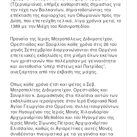
(Τζερνομιάνο), υπήρξε καθοριστικής σημασίας για
την τύχη των Βαλκανίων, σηματοδοτώντας την
επέκταση της κυριαρχίας των Οθωμανών προς την
Δύση, που επετεύχθη τελικά, λίγα χρόνια μετά, το
1389 με την Μάχη του Κοσυφοπεδίου.
Προνοία της Ιεράς Μητροπόλεως Διδυμοτείχου,
Ορεστιάδος και Σουφλίου κάθε χρόνο στις 26 του
μηνός Σεπτεμβρίου διοργανώνονται στο Ορμένιο
επετειακές εκδηλώσεις στη μνήμη όλων εκείνων
των χριστιανών που πολέμησαν με γενναιότητα
και αυτοθυσία “ὑπέρ πίστεως καί Πατρίδος”,
ανεξάρτητα από την έκβαση της μάχης.
Όπως κάθε χρόνο έτσι και φέτος ο Σεβ.
Μητροπολίτης Διδυμοτείχου, Ορεστιάδος και
Σουφλίου κ. Δαμασκηνός στα πλαίσια αυτών των
εκδηλώσεων ιερούργησε στον Ιερό Ενοριακό Ναό
Αγίου Γεωργίου στο Ορμένιο, συλλειτουργούντων
του Ηγουμένου της Ιεράς Μονής Χιλανδαρίου
Αρχιμανδρίτου Μεθοδίου και του Ηγουμένου της
Ιεράς Μονής Σίμωνος Πέτρας Αρχιμανδρίτου
Ελισσαίου, καθώς οι Αγιορείτικες αυτές Μονές
συνδέονται πνευματικά με τα γεγονότα και τα