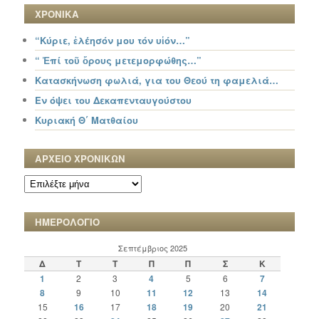
ΧΡΟΝΙΚΑ
“Κύριε, ἐλέησόν μου τόν υἱόν…”
“ Ἐπί τοῦ ὄρους μετεμορφώθης…”
Κατασκήνωση φωλιά, για του Θεού τη φαμελιά…
Εν όψει του Δεκαπενταυγούστου
Κυριακή Θ΄ Ματθαίου
ΑΡΧΕΙΟ ΧΡΟΝΙΚΩΝ
ΑΡΧΕΙΟ
ΧΡΟΝΙΚΩΝ
ΗΜΕΡΟΛΟΓΙΟ
Σεπτέμβριος 2025
Δ
Τ
Τ
Π
Π
Σ
Κ
1
2
3
4
5
6
7
8
9
10
11
12
13
14
15
16
17
18
19
20
21