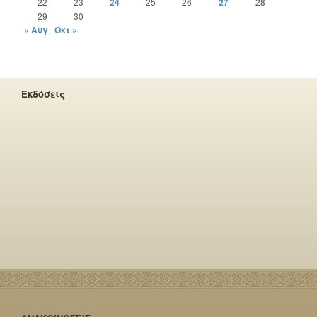
22
23
24
25
26
27
28
29
30
« Αυγ
Οκτ »
Εκδόσεις