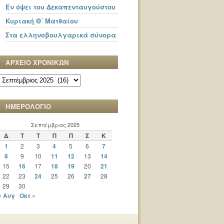
Εν όψει του Δεκαπενταυγούστου
Κυριακή Θ΄ Ματθαίου
Στα ελληνοβουλγαρικά σύνορα
ΑΡΧΕΙΟ ΧΡΟΝΙΚΩΝ
ΑΡΧΕΙΟ
ΧΡΟΝΙΚΩΝ
ΗΜΕΡΟΛΟΓΙΟ
Σεπτέμβριος 2025
Δ
Τ
Τ
Π
Π
Σ
Κ
1
2
3
4
5
6
7
8
9
10
11
12
13
14
15
16
17
18
19
20
21
22
23
24
25
26
27
28
29
30
« Αυγ
Οκτ »