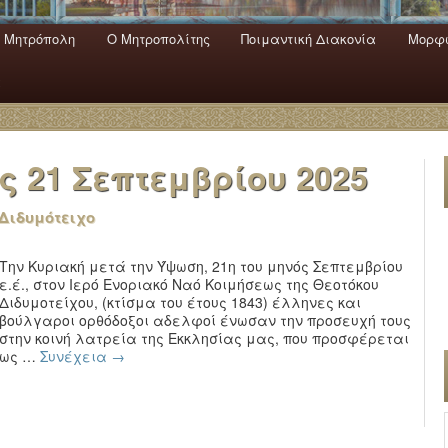
 Mητρόπολη
Ο Mητροπολίτης
Ποιμαντική Διακονία
Μορφω
ενο
εριεχόμενο
α
ας
21 Σεπτεμβρίου 2025
 Διδυμότειχο
Την Κυριακή μετά την Ύψωση, 21η του μηνός Σεπτεμβρίου
ε.έ., στον Ιερό Ενοριακό Ναό Κοιμήσεως της Θεοτόκου
Διδυμοτείχου, (κτίσμα του έτους 1843) έλληνες και
βούλγαροι ορθόδοξοι αδελφοί ένωσαν την προσευχή τους
στην κοινή λατρεία της Εκκλησίας μας, που προσφέρεται
ως …
Συνέχεια
→