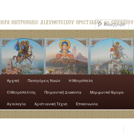
Αρχική
Πανηγύρεις Ναών
H Mητρόπολη
Ο Mητροπολίτης
Ποιμαντική Διακονία
Μορφωτικό Ίδρυμα
Αγιολογία
Χριστιανική Τέχνη
Επικοινωνία