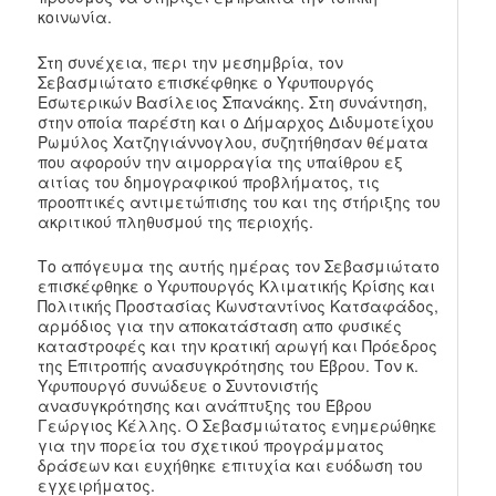
κοινωνία.
Στη συνέχεια, περι την μεσημβρία, τον
Σεβασμιώτατο επισκέφθηκε ο Υφυπουργός
Εσωτερικών Βασίλειος Σπανάκης. Στη συνάντηση,
στην οποία παρέστη και ο Δήμαρχος Διδυμοτείχου
Ρωμύλος Χατζηγιάννογλου, συζητήθησαν θέματα
που αφορούν την αιμορραγία της υπαίθρου εξ
αιτίας του δημογραφικού προβλήματος, τις
προοπτικές αντιμετώπισης του και της στήριξης του
ακριτικού πληθυσμού της περιοχής.
Το απόγευμα της αυτής ημέρας τον Σεβασμιώτατο
επισκέφθηκε ο Υφυπουργός Κλιματικής Κρίσης και
Πολιτικής Προστασίας Κωνσταντίνος Κατσαφάδος,
αρμόδιος για την αποκατάσταση απο φυσικές
καταστροφές και την κρατική αρωγή και Πρόεδρος
της Επιτροπής ανασυγκρότησης του Έβρου. Τον κ.
Υφυπουργό συνώδευε ο Συντονιστής
ανασυγκρότησης και ανάπτυξης του Έβρου
Γεώργιος Κέλλης. Ο Σεβασμιώτατος ενημερώθηκε
για την πορεία του σχετικού προγράμματος
δράσεων και ευχήθηκε επιτυχία και ευόδωση του
εγχειρήματος.