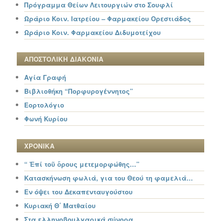
Πρόγραμμα Θείων Λειτουργιών στο Σουφλί
Ωράριο Κοιν. Ιατρείου – Φαρμακείου Ορεστιάδος
Ωράριο Κοιν. Φαρμακείου Διδυμοτείχου
ΑΠΟΣΤΟΛΙΚΗ ΔΙΑΚΟΝΙΑ
Αγία Γραφή
Βιβλιοθήκη “Πορφυρογέννητος”
Εορτολόγιο
Φωνή Κυρίου
ΧΡΟΝΙΚΑ
“ Ἐπί τοῦ ὄρους μετεμορφώθης…”
Κατασκήνωση φωλιά, για του Θεού τη φαμελιά…
Εν όψει του Δεκαπενταυγούστου
Κυριακή Θ΄ Ματθαίου
Στα ελληνοβουλγαρικά σύνορα