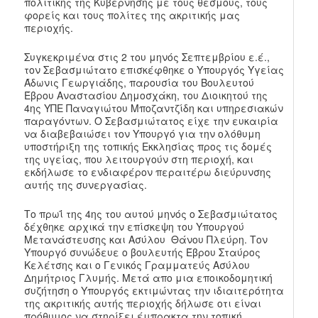
πολιτικής της Κυβέρνησης με τους θεσμούς, τους
φορείς και τους πολίτες της ακριτικής μας
περιοχής.
Συγκεκριμένα στις 2 του μηνός Σεπτεμβρίου ε.έ.,
τον Σεβασμιώτατο επισκέφθηκε ο Υπουργός Υγείας
Άδωνις Γεωργιάδης, παρουσία του Βουλευτού
Έβρου Αναστασίου Δημοσχάκη, του Διοικητού της
4ης ΥΠΕ Παναγιώτου Μποζαντζίδη και υπηρεσιακών
παραγόντων. Ο Σεβασμιώτατος είχε την ευκαιρία
να διαβεβαιώσει τον Υπουργό για την ολόθυμη
υποστήριξη της τοπικής Εκκλησίας προς τις δομές
της υγείας, που λειτουργούν στη περιοχή, και
εκδήλωσε το ενδιαφέρον περαιτέρω διεύρυνσης
αυτής της συνεργασίας.
Το πρωΐ της 4ης του αυτού μηνός ο Σεβασμιώτατος
δέχθηκε αρχικά την επίσκεψη του Υπουργού
Μετανάστευσης και Ασύλου Θάνου Πλεύρη. Τον
Υπουργό συνώδευε ο βουλευτής Έβρου Σταύρος
Κελέτσης και ο Γενικός Γραμματεύς Ασύλου
Δημήτριος Γλυμής. Μετά απο μια εποικοδομητική
συζήτηση ο Υπουργός εκτιμώντας την ιδιαιτερότητα
της ακριτικής αυτής περιοχής δήλωσε οτι είναι
πρόθυμος να στηρίξει έμπρακτα την τοπική