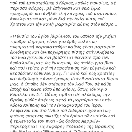
ποὺ τοῦ ἐμπιστεύθηκε ὁ Κύριος, καθὼς ἑκουσίως, μὲ
περισσὸ θάρρος, μὲ ἐπίγνωση καὶ θεῖο ζῆλο
προχώρησε καὶ ἀνῆλθε στὴν ἀγχόνη τοῦ μαρτυρίου,
ἀποκλειστικὰ καὶ μόνο διὰ τὴν ἁγία πίστη τοῦ
Χριστοῦ καὶ τὴν καλὴ μαρτυρία αὐτῆς στὸν κόσμο…
»Ἡ θυσία τοῦ ἁγίου Κυρίλλου, τοῦ ὁποίου τήν μνήμη
τιμοῦμε σήμερα, εἶναι γιὰ ἐμᾶς πολύτιμη
πνευματική παρακαταθήκη καθὼς εἶναι μαρτυρία
ἀκλόνητης καὶ ἀνυποχώρητης πίστης στήν Ἀλήθεια
τοῦ Εὐαγγελίου καὶ βρίσκεται πάντοτε πρό των
ὀφθαλμῶν μας, ὡς ἔμπνευση, ὡς ὑπόδειγμα βίου
καὶ πολιτείας γιά τήν προάσπιση τῶν εὐγενῶν καὶ
θεοσδότων εὐθυνῶν μας. Γι’ αὐτὸ καὶ εὐχαριστίες
καὶ δοξολογίες ἀναπέμπομε στὸν Ἀναστάντα Κύριο
μας, ὁ Ὁποῖος δὲν στέρησε τὸν λαό Του, σὲ κάθε
ἐποχὴ καὶ κάθε τόπο ἀπό ἁγίους, ὅπως τόν Ἅγιο
Κύριλλο τόν Στ΄. Οὗτος τιμᾶται σέ ὁλόκληρη την
Θράκη εὐθὺς ἀμέσως μετὰ τὸ μαρτύριο του στήν
Ἀδριανούπολη καὶ τόν ἐνταφιασμό τοῦ ἱεροῦ
λειψάνου του στὸ Πύθιο τοῦ Διδυμοτείχου καὶ ὡς
φάρος φαεινὸς φωτίζει τὸν δρόμο τῶν πιστῶν καὶ
ἡ τελευταία του πνοὴ «ὡς δρόσος Ἀερμών»
περιέρχεται τὶς εὔφορες πεδιάδες τῆς Θρακικὴς
γῆς δίπλα στόν Ἕβρο ποταμό. Ὁ Ἱερομάρτυς