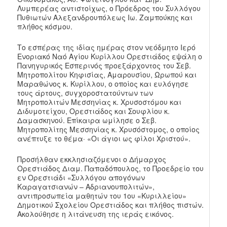
Λυμπερέας αντιστοίχως, ο Πρόεδρος του Συλλόγου
Πυθιωτών Αλεξανδρουπόλεως Ιω. Ζαμπούκης και
πλήθος κόσμου.
Το εσπέρας της ιδίας ημέρας στον νεόδμητο Ιερό
Ενοριακό Ναό Αγίου Κυρίλλου Ορεστιάδος εψάλη ο
Πανηγυρικός Εσπερινός προεξάρχοντος του Σεβ.
Μητροπολίτου Κηφισίας, Αμαρουσίου, Ωρωπού και
Μαραθώνος κ. Κυρίλλου, ο οποίος και ευλόγησε
τους άρτους, συγχοροστατούντων των
Μητροπολιτών Μεσσηνίας κ. Χρυσοστόμου και
Διδυμοτείχου, Ορεστιάδος και Σουφλίου κ.
Δαμασκηνού. Επίκαιρα ωμίλησε ο Σεβ.
Μητροπολίτης Μεσσηνίας κ. Χρυσόστομος, ο οποίος
ανέπτυξε το θέμα· «Οι άγιοι ως φίλοι Χριστού».
Προσήλθαν εκκλησιαζόμενοι ο Δήμαρχος
Ορεστιάδος Διαμ. Παπαδόπουλος, το Προεδρείο του
εν Ορεστιάδι «Συλλόγου απογόνων
Καραγατσιανών – Αδριανουπολιτών»,
αντιπροσωπεία μαθητών του 1ου «Κυριλλείου»
Δημοτικού Σχολείου Ορεστιάδος και πλήθος πιστών.
Ακολούθησε η λιτάνευση της ιεράς εικόνος.