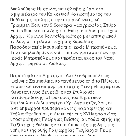
Ακολούθησε Ημερίδα, που έλαβε χώρα στο
αμφιθέατρο του Κοινοτικού Καταστήματος του
Πυθίου, με ομιλητές την ιστορικό Φωτεινή
Γραμμενίδου, τον διδακτορα λαογραφίας Σπύρο
Ευσταθίου και τον Αρχιερ. Επίτροπο Διδυμοτείχου
Αρχιμ. Κύριλλο Κολτσίδη, κάτοχο μεταπτυχιακού
τίτλου, με τη συμμετοχή της Χορωδίας
Παραδοσιακής Μουσικής της Ιεράς Μητροπόλεως.
Την εκδήλωση συντόνισε εκ των γραμματέων της
Ιεράς Μητροπόλεως και προϊστάμενος του Ναού
Αρχιμ. Γρηγόριος Λιόλιος.
Παρέστησαν ο Δήμαρχος Αλεξανδρουπόλεως
Ιωάννης Ζαμπούκης, καταγόμενος από το Πύθιο, οι
θεματικοί αντιπεριφερειάρχες Φανή Μπαχαρίδου,
Κωνσταντίνος Βενετίδης και Στυλιανός
Κατσογριδάκης, ο Πρόεδρος του Δημοτικού
Συμβουλίου Διδυμοτείχου Χρ. Δερμετζόγλου, οι
αντιδήμαρχοι Χρυσοβαλάντης Καραφεΐζης και
Στέλα Θεοδοσίου, ο Διοικητής της XVI Mεραρχίας
υποστράτηγος Γεώργιος Βάσιος, ο υποδιοικητής της
Ταξίαρχος Ροδάκης και οι Διοικητές της 3ης, της
30ής και της 50ής Ταξιαρχίας Ταξίαρχοι Γεωρ.
Οικονομάκος, Αθ. Φωτεινόγλου και Δημ.