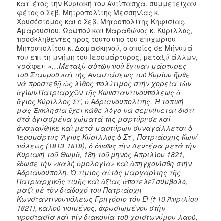
κατ’ έτος την Κυριακή του Αντίπασχα, συμμετείχαν
φέτος ο Σεβ. Μητροπολίτης Μεσσηνίας κ.
Χρυσόστομος και ο Σεβ. Μητροπολίτης Κηφισίας,
Αμαρουσίου, Ωρωπού και Μαραθώνος κ. Κύριλλος,
προσκληθέντες προς τούτο υπο του επιχωρίου
Μητροπολίτου κ. Δαμασκηνού, ο οποίος σε Μήνυμά
του επι τη μνήμη του Ιερομάρτυρος, μεταξύ άλλων,
γράφει·
«…Μεταξὺ αὐτῶν ποὺ ἔγιναν μάρτυρες
τοῦ Σταυροῦ καὶ τῆς Ἀναστάσεως τοῦ Κυρίου ἦρθε
νὰ προστεθῇ ὡς λίθος πολύτιμος στὴν χορεία τῶν
ἁγίων Πατριαρχῶν τῆς Κωνσταντινουπόλεως ὁ
ἅγιος Κύριλλος Στ’, ὁ Ἀδριανουπολίτης. Ἡ τοπική
μας Ἐκκλησία ἔχει κάθε λόγο νὰ σεμνύνεται διότι
στὰ ἁγιασμένα χώματά της μαρτύρησε καί
ἀναπαύθηκε καὶ μετὰ μαρτύρων συναγάλλεται ὁ
Ἱερομάρτυς Ἅγιος Κύριλλος ὁ Στ΄, Πατριάρχης Κων/
πόλεως (1813-1818), ὁ ὁποῖος τὴν Δευτέρα μετὰ τὴν
Κυριακὴ τοῦ Θωμᾶ, 18η τοῦ μηνὸς Ἀπριλίου 1821,
ἔδωσε τὴν «καλὴ ὁμολογία» καὶ ἀπηγχονίσθη στὴν
Ἀδριανούπολη. Ὁ τίμιος αὐτὸς μαργαρίτης τῆς
Πατριαρχικῆς τιμῆς καὶ ἀξίας ἀποτελεῖ σύμβολο,
μαζὶ μὲ τὸν διάδοχό του Πατριάρχη
Κωνσταντινουπόλεως Γρηγόριο τόν Ε! (
ϯ
10 Ἀπριλίου
1821), καλοῦ ποιμένος, ἀφωσιωμένου στὴν
προστασία καὶ τήν διακονία τοῦ χριστωνύμου λαοῦ,