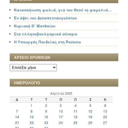
Κατασκήνωση φωλιά, για του Θεού τη φαμελιά…
Εν όψει του Δεκαπενταυγούστου
Κυριακή Θ΄ Ματθαίου
Στα ελληνοβουλγαρικά σύνορα
Η Υπουργός Παιδείας στη Ρούσσα
ΑΡΧΕΙΟ ΧΡΟΝΙΚΩΝ
ΑΡΧΕΙΟ
ΧΡΟΝΙΚΩΝ
ΗΜΕΡΟΛΟΓΙΟ
Απρίλιος 2025
Δ
Τ
Τ
Π
Π
Σ
Κ
1
2
3
4
5
6
7
8
9
10
11
12
13
14
15
16
17
18
19
20
21
22
23
24
25
26
27