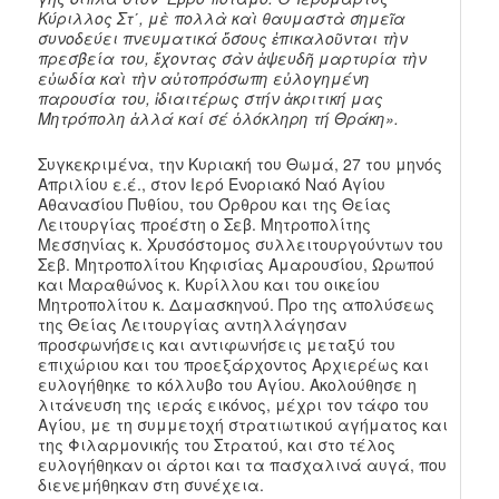
Κύριλλος Στ΄, μὲ πολλὰ καὶ θαυμαστὰ σημεῖα
συνοδεύει πνευματικά ὅσους ἐπικαλοῦνται τὴν
πρεσβεία του, ἔχοντας σὰν ἀψευδῆ μαρτυρία τὴν
εὐωδία καὶ τὴν αὐτοπρόσωπη εὐλογημένη
παρουσία του, ἰδιαιτέρως στήν ἀκριτική μας
Μητρόπολη ἀλλά καί σέ ὁλόκληρη τή Θράκη».
Συγκεκριμένα, την Κυριακή του Θωμά, 27 του μηνός
Απριλίου ε.έ., στον Ιερό Ενοριακό Ναό Αγίου
Αθανασίου Πυθίου, του Όρθρου και της Θείας
Λειτουργίας προέστη ο Σεβ. Μητροπολίτης
Μεσσηνίας κ. Χρυσόστομος συλλειτουργούντων του
Σεβ. Μητροπολίτου Κηφισίας Αμαρουσίου, Ωρωπού
και Μαραθώνος κ. Κυρίλλου και του οικείου
Μητροπολίτου κ. Δαμασκηνού. Προ της απολύσεως
της Θείας Λειτουργίας αντηλλάγησαν
προσφωνήσεις και αντιφωνήσεις μεταξύ του
επιχώριου και του προεξάρχοντος Αρχιερέως και
ευλογήθηκε το κόλλυβο του Αγίου. Ακολούθησε η
λιτάνευση της ιεράς εικόνος, μέχρι τον τάφο του
Αγίου, με τη συμμετοχή στρατιωτικού αγήματος και
της Φιλαρμονικής του Στρατού, και στο τέλος
ευλογήθηκαν οι άρτοι και τα πασχαλινά αυγά, που
διενεμήθηκαν στη συνέχεια.