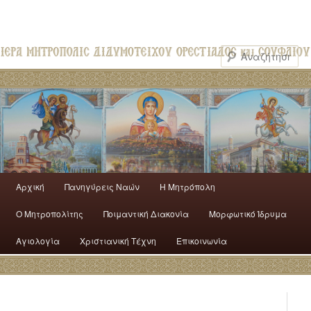
Αρχική
Πανηγύρεις Ναών
H Mητρόπολη
Ο Mητροπολίτης
Ποιμαντική Διακονία
Μορφωτικό Ίδρυμα
Αγιολογία
Χριστιανική Τέχνη
Επικοινωνία