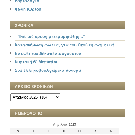
Εορτολόγιο
Φωνή Κυρίου
ΧΡΟΝΙΚΑ
“ Ἐπί τοῦ ὄρους μετεμορφώθης…”
Κατασκήνωση φωλιά, για του Θεού τη φαμελιά…
Εν όψει του Δεκαπενταυγούστου
Κυριακή Θ΄ Ματθαίου
Στα ελληνοβουλγαρικά σύνορα
ΑΡΧΕΙΟ ΧΡΟΝΙΚΩΝ
ΑΡΧΕΙΟ
ΧΡΟΝΙΚΩΝ
ΗΜΕΡΟΛΟΓΙΟ
Απρίλιος 2025
Δ
Τ
Τ
Π
Π
Σ
Κ