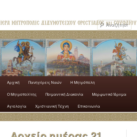
Αρχική
Πανηγύρεις Ναών
H Mητρόπολη
Ο Mητροπολίτης
Ποιμαντική Διακονία
Μορφωτικό Ίδρυμα
Αγιολογία
Χριστιανική Τέχνη
Επικοινωνία
Αρχείο ημέρας
21