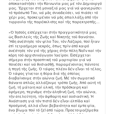
ἀποκαταστήσει τήν Κοινωνία μας μέ τόν Δημιουργό
μας. Ἔρχεται στή μοναξιά μας γιά νά φανερώσει
τό πρόσωπό Του, νά μᾶς συνοδεύσει, νά πιάσει τό
χέρι μας, προκειμένου νά μᾶς ἀπαλλάξῃ ἀπό τήν
τυρρανία τῆς παρέκκλισης καί τῆς παρεκτροπῆς…
»Ὁ Ἰησοῦς εἰσέρχεται στήν πραγματικότητά μας
ὡς Βασιλεύς τῆς Ζωῆς καί Νικητής τοῦ θανάτου.
Ἤδη ἀνέστησε τόν φίλο Του, τόν Λάζαρο, πού ἦταν
ἐπί τετραήμερο νεκρός, ὅπως πρίν ἀπό καιρό
ἀνέστησε τόν γιό τῆς χήρας στήν πόλη Ναῒν καί τήν
κόρη τοῦ ἀρχισυνάγωγου Ἰαείρου. Εἰσέρχεται
σήμερα στήν προοπτική τοῦ μαρτυρίου γιά νά
πονέσει καί νά θυσιασθῇ, παραμένοντας πάντοτε
ἡ πηγή τῆς ζωῆς. Ὁ τάφος πλέον δέν εἶναι τό τέλος.
Ὁ τάφος γίνεται ἡ θύρα διά τῆς ὁποίας
διαβαίνουμε στήν αἰώνια ζωή. Μέ τόν σωματικό
θάνατο ἁπλῶς ἀλλάζουμε τρόπο ζωῆς. Ἀπό αὐτή τή
ζωή, τή μάταιη καί ὑλική, τήν πρόσκαιρη καί
ἐφήμερη, περνᾶμε στήν ἀληθινή ζωή, τήν αἰώνια,
τήν ἀτελεύτητη, τήν ἄφθαρτη καί οὐσιαστική. Ἡ
Ἀνάσταση γιά τόν πιστό δέν εἶναι ἐλπίδα καί
προσμονή, ἀλλά εἶναι βεβαιότητα καί ἐμπειρία,
ἕνα βίωμα πού τό ζεῖ ἀπό τώρα. Προετοιμαζόμεθα