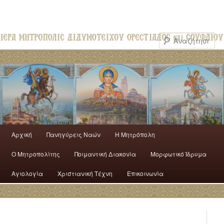
Αρχική
Πανηγύρεις Ναών
H Mητρόπολη
Ο Mητροπολίτης
Ποιμαντική Διακονία
Μορφωτικό Ίδρυμα
Αγιολογία
Χριστιανική Τέχνη
Επικοινωνία