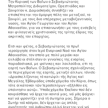
Την Κυριακή των Βαΐων ο Σεβασμιώτατος
Μητροπολίτης Διδυμοτείχου, Ορεστιάδος και
Σουφλίου κ. Δαμασκηνός συνηθίζει να
επισκέπτεται την όμορφη πόλη του μεταξιού, το
Σουφλί, με τους δυο υπέροχους μεταβυζαντινούς
ναούς, του Αγίου Γεωργίου και του Αγίου
Αθανασίου, για να επικοινωνήσει με τους ευσεβείς
και φιλογενείς χριστιανούς της τρίτης έδρας της
ακριτικής του επαρχίας.
Έτσι και φέτος, ο Σεβασμιώτατος το πρωΐ
ιερούργησε στον Ιερό Ενοριακό Ναό του Αγίου
Αθανασίου, τον οποίο με πολύ μεράκι και
ευλάβεια στόλισαν οι γυναίκες της ενορίας
παραδοσιακά, με φοίνικες και λουλούδια, επι τη
εορτή των Βαΐων. Ο Σεβασμιώτατος σχολιάζοντας
το περιεχόμενο της εορτής, μεταξύ άλλων, τόνισε·
«Δρασκελίζοντας τό κατώφλι τῆς Ἁγίας καί
Μεγάλης Ἑβδομάδος ὑποδεχόμεθα τόν Κύριο, ὅπως
τότε οἱ κάτοικοι τῶν Ἱεροσολύμων «ἐξῆλθον εἰς
ὑπάντησιν αὐτῷ». Ὑποδεχόμεθα Ἐκεῖνον πού δέν
κουράσθηκε νά ἔρχεται κοντά μας, νά μᾶς ψάχνει
καί νά φροντίζει γιά τή σωτηρία μας. Σήμερα ὁ
Σωτήρ τοῦ κόσμου, δέν ἔρχεται ὡς ἁπλός
ἀναζητητής τοῦ ἀνθρώπου ἀλλά ἔρχεται γιά νά