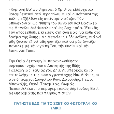
»Κυριακή Βαῒων σήμερα, ὁ Χριστός εἰσέρχεται
θριαμβευτικά στά Ἱεροσόλυμα καί οἱ κάτοικοι τῆς
πόλης «ἐξῆλθον εἰς ὑπάντησιν αὐτῷ». Τόν
ὑποδέχονται ὡς Νικητή τοῦ θανάτου καί Βασιλέα
ὡς Μεγάλο Διδάσκαλο καί ὡς Ἀρχιερέα. Ἔτσι ἄς
Τον ὑποδεχθοῦμε κι ἐμεῖς στή ζωή μας· νά ἔρθῃ στό
δράμα τῆς δικῆς μας Μεγάλης Ἑβδομάδας, γιά νά
μᾶς ζωοποιεῖ, νά μᾶς φωτίζει καί νά μᾶς ἁγιάζει
πάντοτε μέ τήν ἀγάπη Του, τήν θυσία καί τήν
διακονία Του».
Την Θεία Λειτουργία παρακολούθησαν
συμπροσευχόμενοι ο Διοικητής της 50ής
Ταξιαρχίας, ταξίαρχος Δημ. Λυμπερέας και ο
επιτελάρχης της συνταγματάρχης Νικ. Λιάπης, οι
αντιδήμαρχοι Σουφλίου Κων. Δαρούσης, Γεωρ.
Μπαλτζής, Θεοδ. Τσιαμίτας, Θωμάς
Παπατσιλέκας, ο περιφερειακός σύμβουλος Βασ.
Δελησταμάτης και πλήθος πιστών.
ΠΑΤΗΣΤΕ ΕΔΩ ΓΙΑ ΤΟ ΣΧΕΤΙΚΟ ΦΩΤΟΓΡΑΦΙΚΟ
ΥΛΙΚΟ