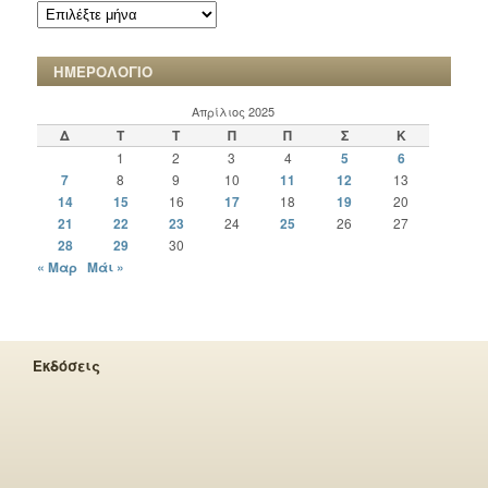
ΑΡΧΕΙΟ
ΧΡΟΝΙΚΩΝ
ΗΜΕΡΟΛΟΓΙΟ
Απρίλιος 2025
Δ
Τ
Τ
Π
Π
Σ
Κ
1
2
3
4
5
6
7
8
9
10
11
12
13
14
15
16
17
18
19
20
21
22
23
24
25
26
27
28
29
30
« Μαρ
Μάι »
Εκδόσεις