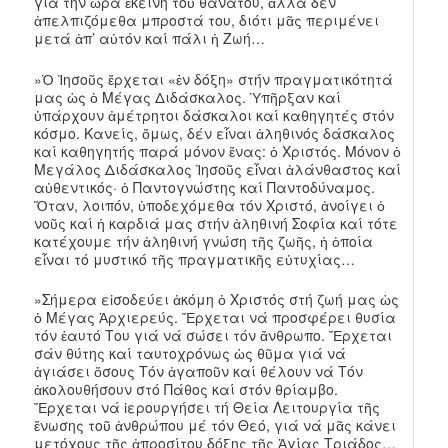
γιά τήν ὥρα ἐκείνη τοῦ θανάτου, ἀλλά δέν
ἀπελπιζόμεθα μπροστά του, διότι μᾶς περιμένει
μετά ἀπ’ αὐτόν καί πάλι ἡ Ζωή…
»Ὁ Ἰησοῦς ἔρχεται «ἐν δόξη» στήν πραγματικότητά
μας ὡς ὁ Μέγας Διδάσκαλος. Ὑπῆρξαν καί
ὑπάρχουν ἀμέτρητοι δάσκαλοι καί καθηγητές στόν
κόσμο. Κανείς, ὅμως, δέν εἶναι ἀληθινός δάσκαλος
καί καθηγητής παρά μόνον ἕνας: ὁ Χριστός. Μόνον ὁ
Μεγάλος Διδάσκαλος Ἰησοῦς εἶναι ἀλάνθαστος καί
αὐθεντικός· ὁ Παντογνώστης καί Παντοδύναμος.
Ὅταν, λοιπόν, ὑποδεχόμεθα τόν Χριστό, ἀνοίγει ὁ
νοῦς καί ἡ καρδιά μας στήν ἀληθινή Σοφία καί τότε
κατέχουμε τήν ἀληθινή γνώση τῆς ζωῆς, ἡ ὁποία
εἶναι τό μυστικό τῆς πραγματικῆς εὐτυχίας…
»Σήμερα εἰσοδεύει ἀκόμη ὁ Χριστός στή ζωή μας ὡς
ὁ Μέγας Ἀρχιερεύς. Ἔρχεται νά προσφέρει θυσία
τόν ἑαυτό Του γιά νά σώσει τόν ἄνθρωπο. Ἔρχεται
σάν θύτης καί ταυτοχρόνως ὡς θῦμα γιά νά
ἁγιάσει ὅσους Τόν ἀγαποῦν καί θέλουν νά Τόν
ἀκολουθήσουν στό Πάθος καί στόν θρίαμβο.
Ἔρχεται νά ἱερουργήσει τή Θεία Λειτουργία τῆς
ἕνωσης τοῦ ἀνθρώπου μέ τόν Θεό, γιά νά μᾶς κάνει
μετόχους τῆς ἀπροσίτου δόξης τῆς Ἁγίας Τριάδος…