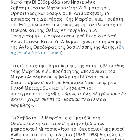
Κατά την Β! Εβδομάδα των Νηστειών ο
Σεβασμιώτατος Μητροπολίτης Διδυμοτείχου,
Ορεστιάδος και Σουφλίου κ. Δαμασκηνός, το
εσπέρας της Δευτέρας 10ης Μαρτίου ε.ἐ., προέστη
του Εσπερινού καί την επομένη της ακολουθίας του
Ὀρθρου και της Θείας Λειτουργίας των
Προηγιασμένων Δώρων στον Ιερό Ενοριακό Ναό
Αγίου Ιωάννη Βατάτζη Διδυμοτείχου, επι τη μνήμη
της Αγίας Θεοδώρας της βασιλίσσης της Άρτης. (
βλ.
σχετικόν Δελτίο Τύπου
).
Το εσπέρας της Παρασκευής, της αυτής εβδομάδος,
14ης Μαρτίου ε.έ., προέστη της ακολουθίας του
Μικρού Αποδείπνου, έψαλε την Β! Στάση των
Χαιρετισμών στον Ιερό Ενοριακό Ναό Προφήτου
Ηλιού Μεταξάδων και μίλησε επι του
υμνογραφικού:
«χαῖρε πύρινε στῦλε ὁδηγῶν τούς ἐν
σκότει, χαῖρε σκέπη τοῦ κόσμου πλατυτέρα
νεφέλης».
Το Σάββατο, 15 Μαρτίου ε.έ., μετέβη στη
Θεσσαλονίκη και παρέστη στην εξόδιο του
μακαριστού Μητροπολίτου πρ. Θεσσαλονίκης κυρού
Ανθίμου, ο οποίος επι διετία (1986-1988) διετέλεσε
Τοποτηρητής της Ιεράς Μητροπόλεως Διδυμοτείχου,