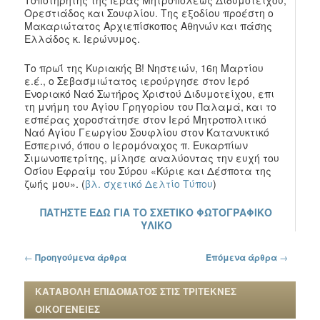
Ορεστιάδος και Σουφλίου. Της εξοδίου προέστη ο
Μακαριώτατος Αρχιεπίσκοπος Αθηνών και πάσης
Ελλάδος κ. Ιερώνυμος.
Το πρωΐ της Κυριακής Β! Νηστειών, 16η Μαρτίου
ε.έ., ο Σεβασμιώτατος ιερούργησε στον Ιερό
Ενοριακό Ναό Σωτήρος Χριστού Διδυμοτείχου, επι
τη μνήμη του Αγίου Γρηγορίου του Παλαμά, και το
εσπέρας χοροστάτησε στον Ιερό Μητροπολιτικό
Ναό Αγίου Γεωργίου Σουφλίου στον Κατανυκτικό
Εσπερινό, όπου ο Ιερομόναχος π. Ευκαρπίων
Σιμωνοπετρίτης, μίλησε αναλύοντας την ευχή του
Οσίου Εφραίμ του Σύρου «Κύριε και Δέσποτα της
ζωής μου». (
βλ. σχετικό Δελτίο Τύπου
)
ΠΑΤΗΣΤΕ ΕΔΩ ΓΙΑ ΤΟ ΣΧΕΤΙΚΟ ΦΩΤΟΓΡΑΦΙΚΟ
ΥΛΙΚΟ
Πλοήγηση στα άρθρα
←
Προηγούμενα άρθρα
Επόμενα άρθρα
→
ΚΑΤΑΒΟΛΗ ΕΠΙΔΟΜΑΤΟΣ ΣΤΙΣ ΤΡΙΤΕΚΝΕΣ
ΟΙΚΟΓΕΝΕΙΕΣ