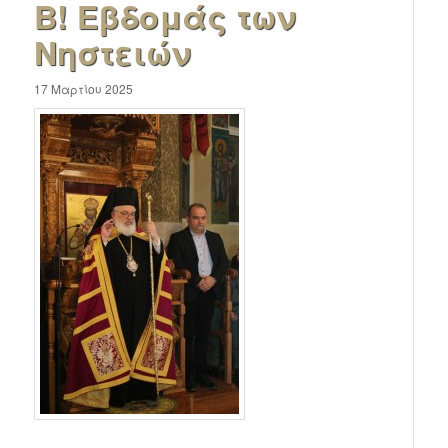
Β! Εβδομάς των
Νηστειών
17 Μαρτίου 2025