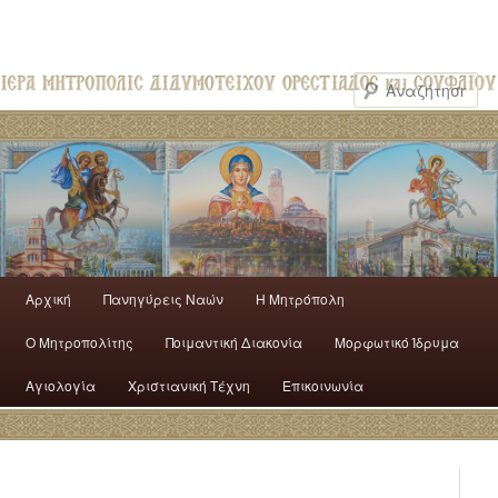
Αρχική
Πανηγύρεις Ναών
H Mητρόπολη
Ο Mητροπολίτης
Ποιμαντική Διακονία
Μορφωτικό Ίδρυμα
Αγιολογία
Χριστιανική Τέχνη
Επικοινωνία