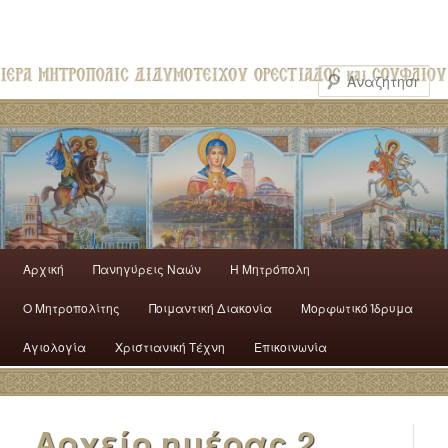
Αρχική
Πανηγύρεις Ναών
H Mητρόπολη
Ο Mητροπολίτης
Ποιμαντική Διακονία
Μορφωτικό Ίδρυμα
Αγιολογία
Χριστιανική Τέχνη
Επικοινωνία
Αρχείο ημέρας
2