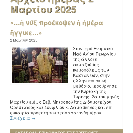
Μαρτίου 2025
«…ἡ νύξ προέκοψεν ἡ ἡμέρα
ἤγγικε…»
2 Μαρτίου 2025
Στον Ιερό Ενοριακό
Ναό Αγίου Γεωργίου
της άλλοτε
ακμαζούσης
κωμοπόλεως των
Καστανεών, στην
ελληνοτουρκική
μεθόριο, ιερούργησε
την Κυριακή της
Τυρινής, 2α του μηνός
Μαρτίου ε.έ., ο Σεβ. Μητροπολίτης Διδυμοτείχου,
Ορεστιάδος και Σουφλίου κ. Δαμασκηνός και επ’
ευκαιρία προέστη του τεσσαρακονθημέρου …
Συνέχεια
→
ΚΑΤΑΒΟΛΗ ΕΠΙΔΟΜΑΤΟΣ ΣΤΙΣ ΤΡΙΤΕΚΝΕΣ