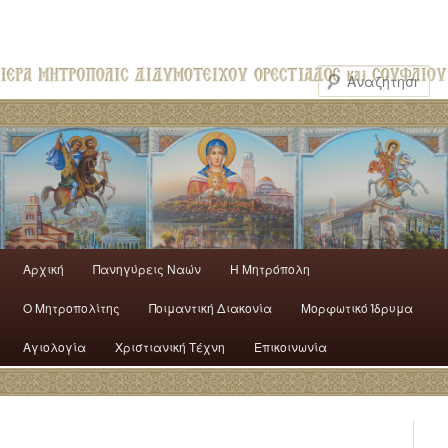
Αρχική
Πανηγύρεις Ναών
H Mητρόπολη
Ο Mητροπολίτης
Ποιμαντική Διακονία
Μορφωτικό Ίδρυμα
Αγιολογία
Χριστιανική Τέχνη
Επικοινωνία