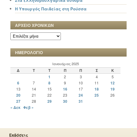
Στα ελληνοβουλγαρικά σύνορα
Η Υπουργός Παιδείας στη Ρούσσα
ΑΡΧΕΙΟ ΧΡΟΝΙΚΩΝ
ΑΡΧΕΙΟ
ΧΡΟΝΙΚΩΝ
ΗΜΕΡΟΛΟΓΙΟ
Ιανουάριος 2025
Δ
Τ
Τ
Π
Π
Σ
Κ
1
2
3
4
5
6
7
8
9
10
11
12
13
14
15
16
17
18
19
20
21
22
23
24
25
26
27
28
29
30
31
« Δεκ
Φεβ »
Εκδόσεις