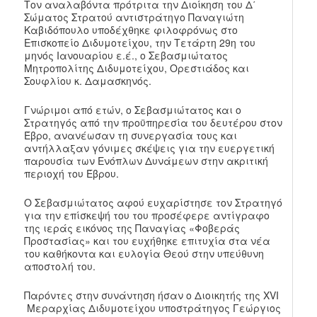
Τον αναλαβόντα πρότριτα την Διοίκηση του Δ΄
Σώματος Στρατού αντιστράτηγο Παναγιώτη
Καβιδόπουλο υποδέχθηκε φιλοφρόνως στο
Επισκοπείο Διδυμοτείχου, την Τετάρτη 29η του
μηνός Ιανουαρίου ε.έ., ο Σεβασμιώτατος
Μητροπολίτης Διδυμοτείχου, Ορεστιάδος και
Σουφλίου κ. Δαμασκηνός.
Γνώριμοι από ετών, ο Σεβασμιώτατος και ο
Στρατηγός από την προϋπηρεσία του δευτέρου στον
Έβρο, ανανέωσαν τη συνεργασία τους και
αντήλλαξαν γόνιμες σκέψεις για την ευεργετική
παρουσία των Ενόπλων Δυνάμεων στην ακριτική
περιοχή του Έβρου.
Ο Σεβασμιώτατος αφού ευχαρίστησε τον Στρατηγό
για την επίσκεψή του του προσέφερε αντίγραφο
της ιεράς εικόνος της Παναγίας «Φοβεράς
Προστασίας» και του ευχήθηκε επιτυχία στα νέα
του καθήκοντα και ευλογία Θεού στην υπεύθυνη
αποστολή του.
Παρόντες στην συνάντηση ήσαν ο Διοικητής της XVI
Μεραρχίας Διδυμοτείχου υποστράτηγος Γεώργιος