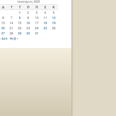
Ιανουάριος 2025
Δ
Τ
Τ
Π
Π
Σ
Κ
1
2
3
4
5
6
7
8
9
10
11
12
13
14
15
16
17
18
19
20
21
22
23
24
25
26
27
28
29
30
31
« Δεκ
Φεβ »