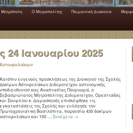
 Mητρόπολη
Ο Mητροπολίτης
Ποιμαντική Διακονία
Μορφω
ενο
εριεχόμενο
α
ας
24 Ιανουαρίου 2025
ν Αστυφυλάκων
Κατόπιν ευγενούς προσκλήσεως της Διοικητού της Σχολής
Δοκίμων Αστυφυλάκων Διδυμοτείχου αστυνομικής
υποδιευθυντού κας Αναστασίας Πουρναρά, ο
Σεβασμιώτατος Μητροπολίτης Διδυμοτείχου, Ορεστιάδος
και Σουφλίου κ. Δαμασκηνός επισκέφθηκε τις
εγκαταστάσεις της Σχολής και ευλόγησε την
Πρωτοχρονιάτικη Βασιλόπιτα, παρουσία 430 δοκίμων
αστυφυλάκων και 150 …
Συνέχεια
→