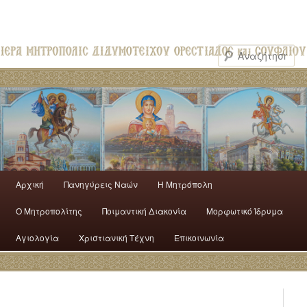
Αρχική
Πανηγύρεις Ναών
H Mητρόπολη
Ο Mητροπολίτης
Ποιμαντική Διακονία
Μορφωτικό Ίδρυμα
Αγιολογία
Χριστιανική Τέχνη
Επικοινωνία