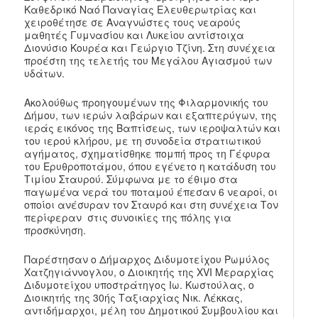
Καθεδρικό Ναό Παναγίας Ελευθερωτρίας και
χειροθέτησε σε Αναγνώστες τους νεαρούς
μαθητές Γυμνασίου και Λυκείου αντίστοιχα
Διονύσιο Κουρέα και Γεώργιο Τζίνη. Στη συνέχεια
προέστη της τελετής του Μεγάλου Αγιασμού των
υδάτων.
Ακολούθως προηγουμένων της Φιλαρμονικής του
Δήμου, των ιερών λαβάρων και εξαπτερύγων, της
ιεράς εικόνος της Βαπτίσεως, των ιεροψαλτών και
του ιερού κλήρου, με τη συνοδεία στρατιωτικού
αγήματος, σχηματίσθηκε πομπή προς τη Γέφυρα
του Ερυθροποτάμου, όπου εγένετο η κατάδυση του
Τιμίου Σταυρού. Σύμφωνα με το έθιμο στα
παγωμένα νερά του ποταμού έπεσαν 6 νεαροί, οι
οποίοι ανέσυραν τον Σταυρό και στη συνέχεια Τον
περίφεραν στις συνοικίες της πόλης για
προσκύνηση.
Παρέστησαν ο Δήμαρχος Διδυμοτείχου Ρωμύλος
Χατζηγιάννογλου, ο Διοικητής της XVI Μεραρχίας
Διδυμοτείχου υποστράτηγος Ιω. Κωστούλας, ο
Διοικητής της 30ής Ταξιαρχίας Νικ. Λέκκας,
αντιδήμαρχοι, μέλη του Δημοτικού Συμβουλίου και