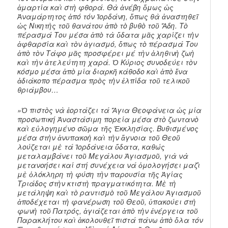
ἁμαρτία καὶ στὴ φθορά. Θὰ ἀνέβη ὅμως ὡς
Ἀναμάρτητος ἀπό τόν Ἰορδάνη, ὅπως θὰ ἀναστηθεῖ
ὡς Νικητὴς τοῦ θανάτου ἀπὸ τὸ βυθὸ τοῦ Ἅδη. Τὸ
πέρασμά Του μέσα ἀπὸ τὰ ὕδατα μᾶς χαρίζει τὴν
ἀφθαρσία καὶ τὸν ἁγιασμό, ὅπως τὸ πέρασμά Του
ἀπὸ τὸν Τάφο μᾶς προσφέρει μέ τὴν ἀληθινὴ ζωὴ
καὶ τὴν ἀτελεύτητη χαρά. Ὁ Κύριος συνοδεύει τὸν
κόσμο μέσα ἀπὸ μία διαρκῆ κάθοδο καὶ ἀπὸ ἕνα
ἀδιάκοπο πέρασμα πρὸς τὴν ἐλπίδα τοῦ τελικοῦ
θριάμβου…
»Ὁ πιστὸς νὰ ἑορτάζει τά Ἅγια Θεοφάνεια ὡς μία
προσωπική Ἀναστάσιμη πορεία μέσα στὸ ζωντανὸ
καὶ εὐλογημένο σῶμα τῆς Ἐκκλησίας. Βυθισμένος
μέσα στὴν ἀνυπακοὴ καὶ τὴν ἄγνοια τοῦ Θεοῦ
λούζεται μὲ τά Ἰορδάνεια ὕδατα, καθώς
μεταλαμβάνει τοῦ Μεγάλου Ἁγιασμοῦ, γιὰ νὰ
μετανοήσει καί στή συνέχεια νά ὁμολογήσει μαζὶ
μὲ ὁλόκληρη τὴ φύση τὴν παρουσία τῆς Ἁγίας
Τριάδος στὴν κτιστὴ πραγματικότητα. Μὲ τὴ
μετάληψη καὶ τὸ ραντισμὸ τοῦ Μεγάλου Ἁγιασμοῦ
ἀποδέχεται τὴ φανέρωση τοῦ Θεοῦ, ὑπακούει στὴ
φωνὴ τοῦ Πατρός, ἁγιάζεται ἀπὸ τὴν ἐνέργεια τοῦ
Παρακλήτου καὶ ἀκολουθεῖ πιστά πάνω ἀπὸ ὅλα τόν