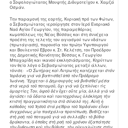
ο Σοφολογιώτατος Μουφτής Διδυμοτείχου κ. Χαμζά
Οσμάν.
Την παραμονή της εορτής, Κυριακή πρό των Φώτων,
ο Σεβασμιώτατος ιερούργησε στον Ιερό Ενοριακό
Ναό Αγίου Γεωργίου, της παραμεθόριας
κωμοπόλεως της Νέας Βύσσας και στη συνέχεια
προέστη της τελετής του αγιασμού των υδάτων
(πρωτάγιαση), παρουσία του πρώην Υφυπουργού
και Βουλευτού Έβρου κ. Στ. Κελέτση, του Προέδρου
της Δημοτικής Κοινότητος Βύσσας κ. Γεωργίου
Μπαχαρίδη και ικανού εκκλησιάσματος. Κηρύττων
τον θείο λόγο ο Σεβασμιώτατος μεταξύ άλλων,
τόνισε·
«Ὁ
Σωτήρας καὶ Λυτρωτὴς κατέρχεται στόν
Ἰ
o
ρδάνη γιά νὰ βαπτισθεῖ ἀπὸ τὸν Πρόδρομο
Ἰωάννη. Ἔρχεται ὁ Δημιουργὸς νὰ βυθισθεῖ μέσα
στὰ νερὰ τοῦ ποταμοῦ, ὄχι γιὰ νὰ ξεπλύνει τὶς
ἁμαρτίες Του, ἀφοῦ δὲν ἔχει οὔτε μία, ἀλλὰ γιὰ νὰ
ἁγιάσει τὰ ὕδατα καὶ ταυτοχρόνως ὁλόκληρη τὴν
κτιστή πραγματικότητα στὸ σύνολό της. Αὐτὴ ἡ
κάθοδος τοῦ Ἰησοῦ στά ρεῖθρα τοῦ Ἰορδάνου εἶναι
συγχρόνως μία πασχάλια προτύπωση. Βυθίζεται
στὴ ροὴ τοῦ ποταμοῦ γιὰ νὰ συλλάβει τὸ βύθιο
δράκοντα, ὁ ὁποῖος στὴ ροὴ τοῦ χρόνου ἐξαπάτησε
τὸν ἄνθρωπο καὶ τὸν βύθισε, τὸν αἰχμαλώτισε στὴν