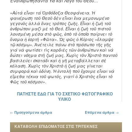
Ἐνανθρωπήσαντα Υἱὸ καί Λόγο τοῦ Θεοῦ…
»Αὐτὰ εἶναι τά Ὀρθόδοξα Θεοφάνεια. Ἡ
φανέρωση τοῦ Θεοῦ δὲν εἶναι ἕνα μεμονωμένο
γεγονὸς ἀλλὰ ἕνας τρόπος ζωῆς. Εἶναι ἡ ζωὴ τοῦ
ἀνθρώπου μαζὶ μὲ τὸ Θεό. Εἶναι ἡ ζωὴ τοῦ πιστοῦ
λουσμένη μέσα στὸ φῶς, ἀπὸ τὸ ὁποῖο παίρνει τὸ
ὄνομα ἡ ἑορτὴ «Φῶτα». Ὡς φῶς ὁ Κύριος «ἔλαμψε
τῷ κόσμῳ». Ἀνέτειλε πάνω στὸ πρόσωπο τῆς γῆς
γιά νὰ φωτίσει τὶς καρδιὲς τῶν ἀνθρώπων καὶ νὰ
δώσει νόημα στὴ ζωή μας. Χωρὶς τὸν Χριστὸ παντοῦ
βασιλεύει σκοτάδι καὶ ἡ γῆ μεταβάλλεται σὲ
κόλαση. Χωρὶς τὸν Χριστὸ ἡ ζωή μας γίνεται
συμφορὰ καὶ ὀδύνη. Ἡ ἐντολὴ ποὺ ἔχουμε εἶναι νὰ
εἴμεθα τέκνα τοῦ φωτός, γιατί ὁ Χριστὸς εἶναι τὸ
Φῶς τοῦ κόσμου»
.
ΠΑΤΗΣΤΕ ΕΔΩ ΓΙΑ ΤΟ ΣΧΕΤΙΚΟ ΦΩΤΟΓΡΑΦΙΚΟ
ΥΛΙΚΟ
Πλοήγηση στα άρθρα
←
Προηγούμενα άρθρα
Επόμενα άρθρα
→
ΚΑΤΑΒΟΛΗ ΕΠΙΔΟΜΑΤΟΣ ΣΤΙΣ ΤΡΙΤΕΚΝΕΣ