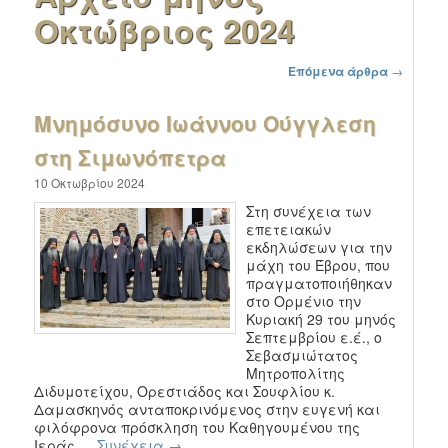
Οκτώβριος 2024
Πλοήγηση στα άρθρα
Επόμενα άρθρα
→
Μνημόσυνο Ιωάννου Ούγγλεση
στη Σιμωνόπετρα
10 Οκτωβρίου 2024
Στη συνέχεια των
επετειακών
εκδηλώσεων για την
μάχη του Έβρου, που
πραγματοποιήθηκαν
στο Ορμένιο την
Κυριακή 29 του μηνός
Σεπτεμβρίου ε.έ., ο
Σεβασμιώτατος
Μητροπολίτης
Διδυμοτείχου, Ορεστιάδος και Σουφλίου κ.
Δαμασκηνός ανταποκρινόμενος στην ευγενή και
φιλόφρονα πρόσκληση του Καθηγουμένου της
Ιεράς …
Συνέχεια
→