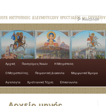
Αρχική
Πανηγύρεις Ναών
H Mητρόπολη
Ο Mητροπολίτης
Ποιμαντική Διακονία
Μορφωτικό Ίδρυμα
Αγιολογία
Χριστιανική Τέχνη
Επικοινωνία
Αρχείο μηνός