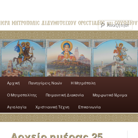
Αρχική
Πανηγύρεις Ναών
H Mητρόπολη
Ο Mητροπολίτης
Ποιμαντική Διακονία
Μορφωτικό Ίδρυμα
Αγιολογία
Χριστιανική Τέχνη
Επικοινωνία
Αρχείο ημέρας
25