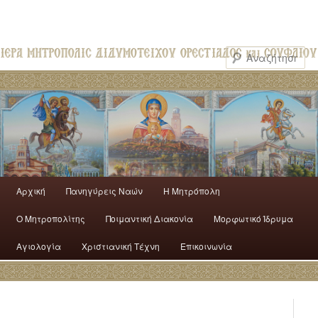
Αρχική
Πανηγύρεις Ναών
H Mητρόπολη
Ο Mητροπολίτης
Ποιμαντική Διακονία
Μορφωτικό Ίδρυμα
Αγιολογία
Χριστιανική Τέχνη
Επικοινωνία