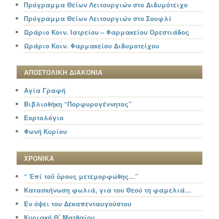
Πρόγραμμα Θείων Λειτουργιών στο Διδυμότειχο
Πρόγραμμα Θείων Λειτουργιών στο Σουφλί
Ωράριο Κοιν. Ιατρείου – Φαρμακείου Ορεστιάδος
Ωράριο Κοιν. Φαρμακείου Διδυμοτείχου
ΑΠΟΣΤΟΛΙΚΗ ΔΙΑΚΟΝΙΑ
Αγία Γραφή
Βιβλιοθήκη “Πορφυρογέννητος”
Εορτολόγιο
Φωνή Κυρίου
ΧΡΟΝΙΚΑ
“ Ἐπί τοῦ ὄρους μετεμορφώθης…”
Κατασκήνωση φωλιά, για του Θεού τη φαμελιά…
Εν όψει του Δεκαπενταυγούστου
Κυριακή Θ΄ Ματθαίου