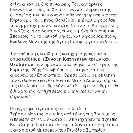
στίγμα του με δύο συναφείς Ποιμαντορικές
Εγκυκλίους προς το Χριστεπώνυμο πλήρωμα της
επαρχίας του, που ανεγνώσθησαν η πρώτη μεν την
Κυριακή, 6 του μηνός Οκτωβρίου ε.έ και αφορούσε
τη συμμετοχή των νέων στις Νεανικές Κατηχητικές
Συνάξεις, η δε δευτέρα, την επομένη Κυριακή του
Σπορέως, 13 του αυτού μηνός, και αφορούσε στους
Κύκλους Μελέτης της Αγίας Γραφής για ενήλικες.
Την επίσημη έναρξη της κατηχητικής περιόδου
σηματοδότησε η
Σύναξη Κατηχητών/τριών και
Θεολόγων,
που πραγματοποιήθηκε το εσπέρας της
Κυριακής, 20ής Οκτωβρίου ε.έ., στην κεντρική
αίθουσα του Επισκοπείου Ορεστιάδος, με ομιλητή
τον φιλόλογο και θεολόγο κ. Μάριο Δομουχτσή, εκ
της αδελφότητος θεολόγων “ο Σωτήρ”, και θέμα:
“Η
δύναμις της κατηχήσεως εις την νεολαίαν της
σήμερον”
.
Προηγήθηκε αγιασμός που τέλεσε ο
Σεβασμιώτατος, ο οποίος στό τέλος της Συνάξεως
απέδωσε σε ένα έκαστο των κατηχητών το σχετικό
Ενταλτήριο Γράμμα και ως ευλογία το πόνημα του
μακαριστού Μητροπολίτου Πισιδίας Σωτηρίου