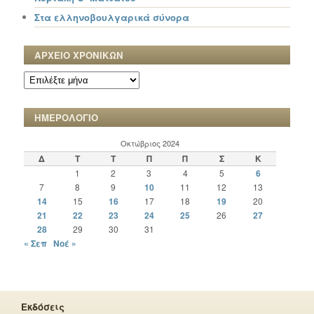
Στα ελληνοβουλγαρικά σύνορα
ΑΡΧΕΙΟ ΧΡΟΝΙΚΩΝ
ΑΡΧΕΙΟ
ΧΡΟΝΙΚΩΝ
ΗΜΕΡΟΛΟΓΙΟ
Οκτώβριος 2024
Δ
Τ
Τ
Π
Π
Σ
Κ
1
2
3
4
5
6
7
8
9
10
11
12
13
14
15
16
17
18
19
20
21
22
23
24
25
26
27
28
29
30
31
« Σεπ
Νοέ »
Εκδόσεις