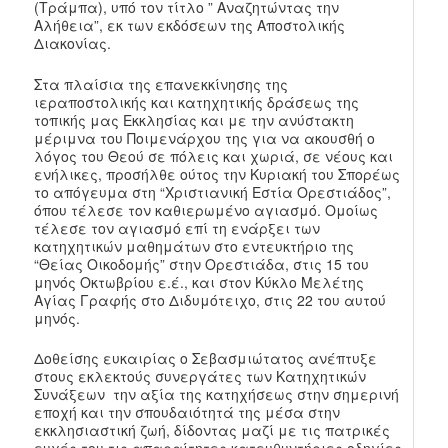
(Τράμπα), υπό τον τίτλο ” Αναζητώντας την
Αλήθεια”, εκ των εκδόσεων της Αποστολικής
Διακονίας.
Στα πλαίσια της επανεκκίνησης της
ιεραποστολικής και κατηχητικής δράσεως της
τοπικής μας Εκκλησίας και με την ανύστακτη
μέριμνα του Ποιμενάρχου της για να ακουσθή ο
λόγος του Θεού σε πόλεις και χωριά, σε νέους και
ενήλικες, προσήλθε ούτος την Κυριακή του Σπορέως
το απόγευμα στη “Χριστιανική Εστία Ορεστιάδος”,
όπου τέλεσε τον καθιερωμένο αγιασμό. Ομοίως
τέλεσε τον αγιασμό επί τη ενάρξει των
κατηχητικών μαθημάτων στο εντευκτήριο της
“Θείας Οικοδομής” στην Ορεστιάδα, στις 15 του
μηνός Οκτωβρίου ε.έ., και στον Κύκλο Μελέτης
Αγίας Γραφής στο Διδυμότειχο, στις 22 του αυτού
μηνός.
Δοθείσης ευκαιρίας ο Σεβασμιώτατος ανέπτυξε
στους εκλεκτούς συνεργάτες των Κατηχητικών
Συνάξεων την αξία της κατηχήσεως στην σημερινή
εποχή και την σπουδαιότητά της μέσα στην
εκκλησιαστική ζωή, δίδοντας μαζί με τις πατρικές