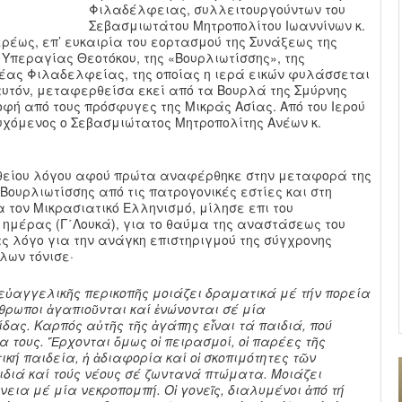
Φιλαδέλφειας, συλλειτουργούντων του
Σεβασμιωτάτου Μητροπολίτου Ιωαννίνων κ.
ερέως, επ’ ευκαιρία του εορτασμού της Συνάξεως της
 Υπεραγίας Θεοτόκου, της «Βουρλιωτίσσης», της
Νέας Φιλαδελφείας, της οποίας η ιερά εικών φυλάσσεται
αυτόν, μεταφερθείσα εκεί από τα Βουρλά της Σμύρνης
φή από τους πρόσφυγες της Μικράς Ασίας. Από του Ιερού
χόμενος ο Σεβασμιώτατος Μητροπολίτης Ανέων κ.
 θείου λόγου αφού πρώτα αναφέρθηκε στην μεταφορά της
Βουρλιωτίσσης από τις πατρογονικές εστίες και στη
 τον Μικρασιατικό Ελληνισμό, μίλησε επι του
ημέρας (Γ΄Λουκά), για το θαύμα της αναστάσεως του
ας λόγο για την ανάγκη επιστηριγμού της σύγχρονης
λων τόνισε·
 εὐαγγελικῆς περικοπῆς μοιάζει δραματικά μέ τήν πορεία
νθρωποι ἀγαπιοῦνται καί ἑνώνονται σέ μία
δας. Καρπός αὐτῆς τῆς ἀγάπης εἶναι τά παιδιά, πού
ία τους. Ἔρχονται ὅμως οἱ πειρασμοί, οἱ παρέες τῆς
κή παιδεία, ἡ ἀδιαφορία καί οἱ σκοπιμότητες τῶν
ιδιά καί τούς νέους σέ ζωντανά πτώματα. Μοιάζει
εια μέ μία νεκροπομπή. Οἱ γονεῖς, διαλυμένοι ἀπό τή