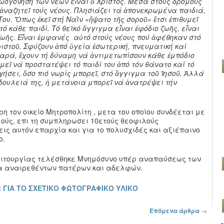
ωογόνηση τῶν νέων εἶναι ὁ Χριστός. Μέσα στούς δρόμους
ί ἀναζητεῖ τούς νέους. Πλησιάζει τά ἀπονεκρωμένα παιδιά,
ου. Ὅπως ἐκεῖ στή Ναῒν «ἥψατο τῆς σοροῦ» ἔτσι ἐπιθυμεῖ
τό κάθε παιδί. Τό θεϊκό ἄγγιγμα εἶναι ἐφόδιο ζωῆς, εἶναι
ωῆς. Εἶναι ἐμφανές αὐτό στούς νέους πού ἀφέθηκαν στό
ιστοῦ. Σφύζουν ἀπό ὑγεία ἐσωτερική, πνευματική καί
χαρά, ἔχουν τή δύναμη νά ἀντιμετωπίσουν κάθε ἐμπόδιο
μεῖ νά προστατέψει τό παιδί του ἀπό τόν θάνατο καί τό
γήσει, ὅσο πιό νωρίς μπορεῖ, στό ἄγγιγμα τοῦ Ἰησοῦ. Ἀλλά
 δουλειά της, ἡ μετάνοια μπορεῖ νά ἀνατρέψει τήν
 τον οικείο Μητροπολίτη , μετα του οποίου συνδέεται με
ούς, επι τη συμπληρωσει 10ετούς θεοφιλούς
εις αυτόν επαρχία και για το πολυσχιδές και αξιέπαινο
ο.
ειτουργίας τελέσθηκε Μνημόσυνο υπέρ αναπαύσεως των
ία αναιρεθέντων πατέρων και αδελφών.
 ΓΙΑ ΤΟ ΣΧΕΤΙΚΟ ΦΩΤΟΓΡΑΦΙΚΟ ΥΛΙΚΟ
Επόμενα άρθρα
→