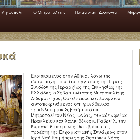
 Mητρόπολη
Ο Mητροπολίτης
Ποιμαντική Διακονία
Μορφω
ενο
εριεχόμενο
α
υκά
Ευρισκόμενος στην Αθήνα, λόγω της
συμμετοχής του στις εργασίες της Ιεράς
Συνόδου της Ιεραρχίας της Εκκλησίας της
Ελλάδος, ο Σεβασμιώτατος Μητροπολίτης
Διδυμοτείχου, Ορεστιάδος και Σουφλίου
ανταποκρινόμενος στη φιλάδελφο
πρόσκληση του Σεβασμιωτάτου
Μητροπολίτου Νέας Ιωνίας, Φιλαδελφείας
Ηρακλείου και Χαλκηδόνος κ. Γαβριήλ, την
Κυριακή 6 του μηνός Οκτωβρίου ε.έ.,
προέστη της Ευχαριστιακής Συνάξεως στον
Ιερό Ναό Κοιμήσεως της Θεοτόκου Νέας