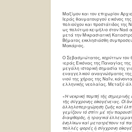
Μαξίμου και του επιχωρίου Αρχι
Ιεράς θαυματουργού εικόνος της
πολιούχου και προστάτιδος της 
ως πολύτιμο κειμήλιο στον Ναό 
μετά την Μικρασιατική Καταστρο
Βήματος εκκλησιάσθη συμπροσευ
Μακάριος.
Ο Σεβασμιώτατος, κηρύττων του
ιεράς Εικόνας της Παναγίας της 
μεγάλη ιστορική σημασία της για
ευαγγελικού αναγνώσματος της 
υιού της χήρας της Ναΐν, κάνοντ
ελληνικής νεολαίας. Μεταξύ άλ
«
Ἡ νεκρική πομπή τῆς σημερινῆς
τῆς σύγχρονης οἰκογένειας. Οἱ ἄ
ἀλληλοπεριχώρηση ζωῆς καί ἐλπί
γεμίζουν τό σπίτι μέ τήν παρουσ
διαφθορᾶς, ἡ τραγικά ἐλλειμματι
ἐνηλίκων καί μετατρέπουν τά πα
πολλές φορές ἡ σύγχρονη οἰκογέν