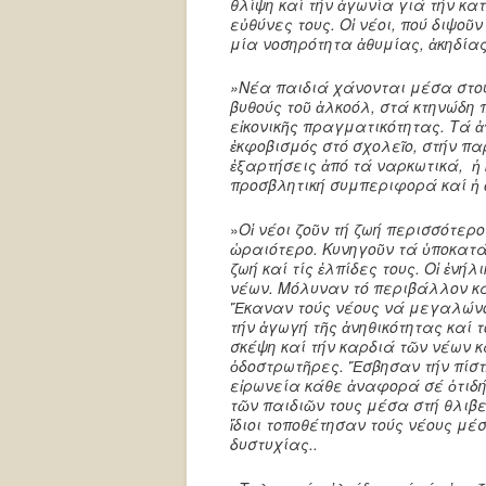
θλίψη καί τήν ἀγωνία γιά τήν κα
εὐθύνες τους. Οἱ νέοι, πού διψοῦ
μία νοσηρότητα ἀθυμίας, ἀκηδία
»Νέα παιδιά χάνονται μέσα στο
βυθούς τοῦ ἀλκοόλ, στά κτηνώδη 
εἰκονικῆς πραγματικότητας. Τά ἀ
ἐκφοβισμός στό σχολεῖο, στήν παρ
ἐξαρτήσεις ἀπό τά ναρκωτικά, ἡ 
προσβλητική συμπεριφορά καί ἡ
»
Οἱ νέοι ζοῦν τή ζωή περισσότερ
ὡραιότερο. Κυνηγοῦν τά ὑποκατάσ
ζωή καί τίς ἐλπίδες τους. Οἱ ἐνή
νέων. Μόλυναν τό περιβάλλον κα
Ἔκαναν τούς νέους νά μεγαλώνο
τήν ἀγωγή τῆς ἀνηθικότητας καί τ
σκέψη καί τήν καρδιά τῶν νέων 
ὁδοστρωτῆρες. Ἔσβησαν τήν πίστ
εἰρωνεία κάθε ἀναφορά σέ ὁτιδή
τῶν παιδιῶν τους μέσα στή θλιβ
ἴδιοι τοποθέτησαν τούς νέους μέ
δυστυχίας..