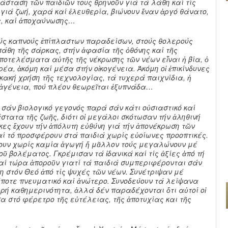
τάσταση τῶν παιδιῶν τους θρηνοῦν γιά τά λάθη καί τίς
ν γιά ζωή, χαρά καί ἐλευθερία, βιώνουν ἕναν ἀργό θάνατο,
ς, καί ἀποχαύνωσης…
ύς καπνούς ἐπίπλαστων παραδείσων, στούς θολερούς
πάθη τῆς σάρκας, στήν ἀφασία τῆς ὀθόνης καί τῆς
ποτελέσματα αὐτῆς τῆς νέκρωσης τῶν νέων εἶναι ἡ βία, ὁ
έα, ἀκόμη καί μέσα στήν οἰκογένεια. Ἀκόμη οἱ ἐπικίνδυνες
κακή χρήση τῆς τεχνολογίας, τά τυχερά παιχνίδια, ἡ
 ἀγένεια, πού πλέον θεωρεῖται ἐξυπνάδα…
ο σάν βιολογικό γεγονός παρά σάν κάτι οὐσιαστικό καί
τατα τῆς ζωῆς, διότι οἱ μεγάλοι σκότωσαν τήν ἀληθινή
λικες ἔχουν τήν ἀπόλυτη εὐθύνη γιά τήν ἀπονέκρωση τῶν
ί τό προσφέρουν στά παιδιά χωρίς εὐοίωνες προοπτικές.
υν χωρίς καμία ἀγωγή ἤ μᾶλλον τούς μεγαλώνουν μέ
οῦ βολέματος. Γκρέμισαν τά ἰδανικά καί τίς ἀξίες ἀπό τή
καί τώρα ἀποροῦν γιατί τά παιδιά συμπεριφέρονται σάν
η στόν Θεό ἀπό τίς ψυχές τῶν νέων. Συνέτριψαν μέ
ποτε πνευματικό καί ἀνώτερο. Συνοδεύουν τά λείψανα
ερή καθημερινότητα, ἀλλά δέν παραδέχονται ὅτι αὐτοί οἱ
σα στό φέρετρο τῆς εὐτέλειας, τῆς ἀποτυχίας και τῆς