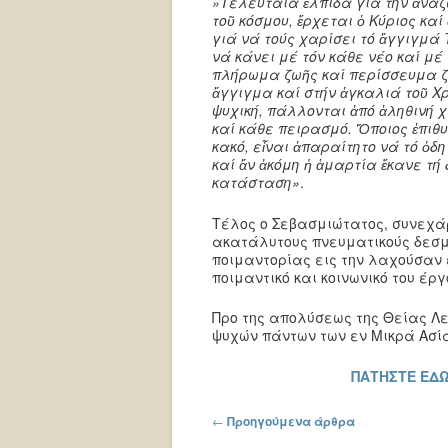
»Τελευταία ἐλπίδα γιά τήν ἀναζ
τοῦ κόσμου, ἔρχεται ὁ Κύριος κα
γιά νά τούς χαρίσει τό ἄγγιγμά Τ
νά κάνει μέ τόν κάθε νέο καί μέ 
πλήρωμα ζωῆς καί περίσσευμα ζ
ἄγγιγμα καί στήν ἀγκαλιά τοῦ Χρ
ψυχική, πάλλονται ἀπό ἀληθινή 
καί κάθε πειρασμό. Ὅποιος ἐπιθυ
κακό, εἶναι ἀπαραίτητο νά τό ὁδη
καί ἄν ἀκόμη ἡ ἁμαρτία ἔκανε τή
κατάσταση»
.
Τέλος ο Σεβασμιώτατος, συνεχάρη
ακατάλυτους πνευματικούς δεσμ
ποιμαντορίας εις την λαχούσαν 
ποιμαντικό και κοινωνικό του έργ
Προ της απολύσεως της Θείας Λ
ψυχών πάντων των εν Μικρά Ασ
ΠΑΤΗΣΤΕ ΕΔΩ
Πλοήγηση στα άρθρα
←
Προηγούμενα άρθρα