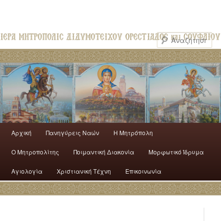
Αρχική
Πανηγύρεις Ναών
H Mητρόπολη
Ο Mητροπολίτης
Ποιμαντική Διακονία
Μορφωτικό Ίδρυμα
Αγιολογία
Χριστιανική Τέχνη
Επικοινωνία