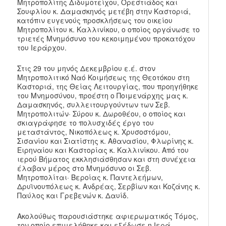
Μητροπολίτης Διδυμοτείχου, Ορεστιάδος και
Σουφλίου κ. Δαμασκηνός μετέβη στην Καστοριά,
κατόπιν ευγενούς προσκλήσεως του οικείου
Μητροπολίτου κ. Καλλινίκου, ο οποίος οργάνωσε το
τριετές Μνημόσυνο του κεκοιμημένου προκατόχου
του Ιεράρχου.
Στις 29 του μηνός Δεκεμβρίου ε.έ. στον
Μητροπολιτικό Ναό Κοιμήσεως της Θεοτόκου στη
Καστοριά, της Θείας Λειτουργίας, που προηγήθηκε
του Μνημοσύνου, προέστη ο Ποιμενάρχης μας κ.
Δαμασκηνός, συλλειτουργούντων των Σεβ.
Μητροπολιτών· Σύρου κ. Δωροθέου, ο οποίος και
σκιαγράφησε το πολυσχιδές έργο του
μεταστάντος, Νικοπόλεως κ. Χρυσοστόμου,
Σισανίου και Σιατίστης κ. Αθανασίου, Φλωρίνης κ.
Ειρηναίου και Καστορίας κ. Καλλινίκου. Από του
ιερού Βήματος εκκλησιάσθησαν και στη συνέχεια
έλαβαν μέρος στο Μνημόσυνο οι Σεβ.
Μητροπολίται· Βεροίας κ. Παντελεήμων,
Δρυϊνουπόλεως κ. Ανδρέας, Σερβίων και Κοζάνης κ.
Παύλος και Γρεβενών κ. Δαυίδ.
Ακολούθως παρουσιάστηκε αφιερωματικός Τόμος,
τον οποίο επιμελήθηκε και εξέδωσε η Ιερά