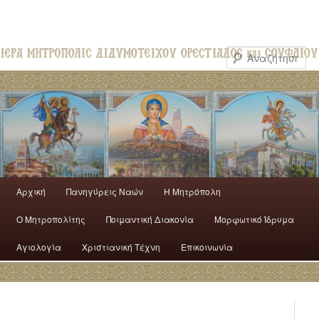
Αρχική
Πανηγύρεις Ναών
H Mητρόπολη
Ο Mητροπολίτης
Ποιμαντική Διακονία
Μορφωτικό Ίδρυμα
Αγιολογία
Χριστιανική Τέχνη
Επικοινωνία