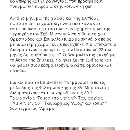
θαλπωρής και ψυχαγωγίας, που προσφέρουν
πνευματική ευφορία στην κοινωνική ζωή.
Αυτό το μήνυμα της χαράς και της ελπίδας
έψαλαν με τα χριστουγεννιάτικα κάλαντα
αντιπροσωπείες στρατιωτικών σχηματισμών της
περιοχής στον Σεβ. Μητροπολίτη Διδυμοτείχου,
Ορεστιάδος και Σουφλίου κ. Δαμασκηνό, ο οποίος
με ιδιαίτερη χαρά τους υποδέχθηκε στο Επισκοπείο
Διδυμοτείχου, προεορτίως, την Παρασκευή 22 του
μηνός Δεκεμβρίου ε.έ.. Ο Σεβασμιώτατος ευχήθηκε
το Άστρο της Βηθλεέμ να φωτίζει τη ζωή τους και
να φέρει στον κόσμο ειρήνη, αγάπη, ομόνοια και
ελπίδα.
Ειδικώτερα το Επισκοπείο πλημμύρισε από τις
μελωδίες της Φιλαρμονικής της XVI Μεραρχίας
ής
Διδυμοτείχου και των χορωδιών της 30
ης
Ταξιαρχίας ʺΤομορίτσαʺ, της 3
Ταξιαρχίας
ής
ου
ʺΡίμινιʺ, της 50
Ταξιαρχίας ʺΑψόςʺ και του 21
Συντάγματος ʺΔράμαʺ.