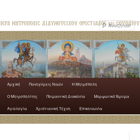
Αρχική
Πανηγύρεις Ναών
H Mητρόπολη
Ο Mητροπολίτης
Ποιμαντική Διακονία
Μορφωτικό Ίδρυμα
Αγιολογία
Χριστιανική Τέχνη
Επικοινωνία