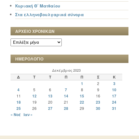
Κυριακή Θ΄ Ματθαίου
Στα ελληνοβουλγαρικά σύνορα
ΑΡΧΕΙΟ ΧΡΟΝΙΚΩΝ
ΑΡΧΕΙΟ
ΧΡΟΝΙΚΩΝ
ΗΜΕΡΟΛΟΓΙΟ
Δεκέμβριος 2023
Δ
Τ
Τ
Π
Π
Σ
Κ
1
2
3
4
5
6
7
8
9
10
11
12
13
14
15
16
17
18
19
20
21
22
23
24
25
26
27
28
29
30
31
« Νοέ
Ιαν »