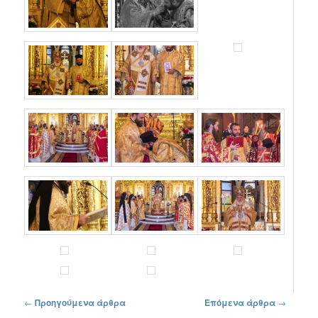
Πλοήγηση στα άρθρα
←
Προηγούμενα άρθρα
Επόμενα άρθρα
→