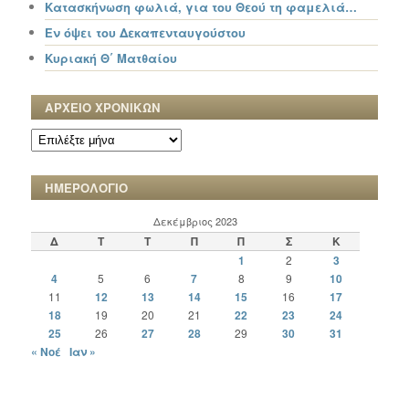
Κατασκήνωση φωλιά, για του Θεού τη φαμελιά…
Εν όψει του Δεκαπενταυγούστου
Κυριακή Θ΄ Ματθαίου
ΑΡΧΕΙΟ ΧΡΟΝΙΚΩΝ
ΑΡΧΕΙΟ
ΧΡΟΝΙΚΩΝ
ΗΜΕΡΟΛΟΓΙΟ
Δεκέμβριος 2023
Δ
Τ
Τ
Π
Π
Σ
Κ
1
2
3
4
5
6
7
8
9
10
11
12
13
14
15
16
17
18
19
20
21
22
23
24
25
26
27
28
29
30
31
« Νοέ
Ιαν »