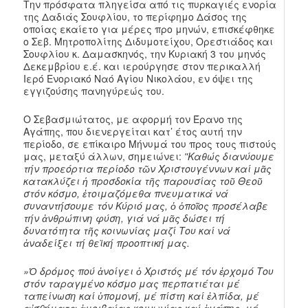
Την πρόσφατα πληγείσα από τις πυρκαγιές ενορία
της Δαδιάς Σουφλίου, το περίφημο Δάσος της
οποίας εκαίετο για μέρες προ μηνών, επισκέφθηκε
ο Σεβ. Μητροπολίτης Διδυμοτείχου, Ορεστιάδος και
Σουφλίου κ. Δαμασκηνός, την Κυριακή 3 του μηνός
Δεκεμβρίου ε.έ. και ιερούργησε στον περικαλλή
Ιερό Ενοριακό Ναό Αγίου Νικολάου, εν όψει της
εγγιζούσης πανηγύρεώς του.
Ο Σεβασμιώτατος, με αφορμή τον Έρανο της
Αγάπης, που διενεργείται κατ’ έτος αυτή την
περίοδο, σε επίκαιρο Μήνυμά του προς τους πιστούς
μας, μεταξύ άλλων, σημειώνει:
ʺΚαθώς διανύουμε
τήν προεόρτια περίοδο τῶν Χριστουγέννων καί μᾶς
κατακλύζει ἡ προσδοκία τῆς παρουσίας τοῦ Θεοῦ
στόν κόσμο, ἐτοιμαζόμεθα πνευματικά νά
συναντήσουμε τόν Κύριό μας, ὁ ὁποῖος προσέλαβε
τήν ἀνθρώπινη φύση, γιά νά μᾶς δώσει τή
δυνατότητα τῆς κοινωνίας μαζί Του καί νά
ἀναδείξει τή θεϊκή προοπτική μας.
»Ὁ δρόμος πού ἀνοίγει ὁ Χριστός μέ τόν ἐρχομό Του
στόν ταραγμένο κόσμο μας περπατιέται μέ
ταπείνωση καί ὑπομονή, μέ πίστη καί ἐλπίδα, μέ
αἰσθήμα­τα ἀμοιβαίας κοινωνίας καί ἀγάπης, μέ