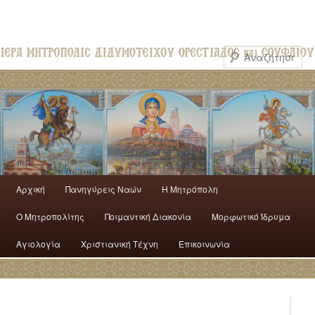
Αρχική
Πανηγύρεις Ναών
H Mητρόπολη
Ο Mητροπολίτης
Ποιμαντική Διακονία
Μορφωτικό Ίδρυμα
Αγιολογία
Χριστιανική Τέχνη
Επικοινωνία