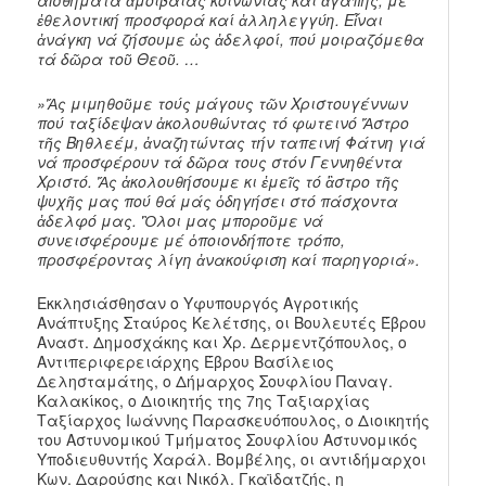
ἐθελοντική προσφορά καί ἀλληλεγγύη. Εἶναι
ἀνάγκη νά ζήσουμε ὡς ἀδελφοί, πού μοιραζόμεθα
τά δῶρα τοῦ Θεοῦ. …
»Ἄς μιμηθοῦμε τούς μάγους τῶν Χριστουγέννων
πού ταξίδεψαν ἀκολουθώντας τό φωτεινό Ἄστρο
τῆς Βηθλεέμ, ἀναζητώντας τήν ταπεινή Φάτνη γιά
νά προσφέρουν τά δῶρα τους στόν Γεννηθέντα
Χριστό. Ἄς ἀκολουθήσουμε κι ἐμεῖς τό ἂστρο τῆς
ψυχῆς μας πού θά μάς ὁδηγήσει στό πάσχοντα
ἀδελφό μας. Ὃλοι μας μποροῦμε νά
συνεισφέρουμε μέ ὁποιονδήποτε τρόπο,
προσφέροντας λίγη ἀνακούφιση καί παρηγοριά».
Εκκλησιάσθησαν ο Υφυπουργός Αγροτικής
Ανάπτυξης Σταύρος Κελέτσης, οι Βουλευτές Έβρου
Αναστ. Δημοσχάκης και Χρ. Δερμεντζόπουλος, ο
Αντιπεριφερειάρχης Έβρου Βασίλειος
Δελησταμάτης, ο Δήμαρχος Σουφλίου Παναγ.
Καλακίκος, ο Διοικητής της 7ης Ταξιαρχίας
Ταξίαρχος Ιωάννης Παρασκευόπουλος, ο Διοικητής
του Αστυνομικού Τμήματος Σουφλίου Αστυνομικός
Υποδιευθυντής Χαράλ. Βομβέλης, οι αντιδήμαρχοι
Κων. Δαρούσης και Νικόλ. Γκαϊδατζής, η