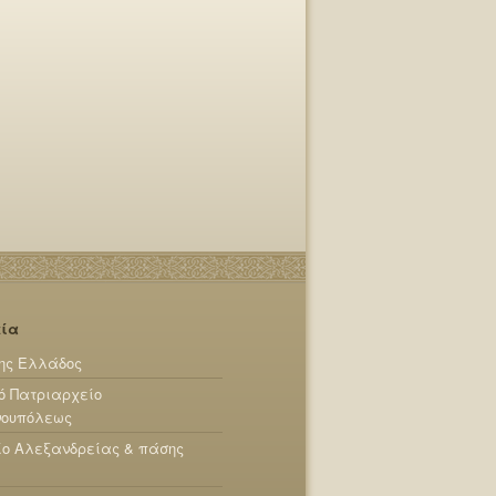
εία
ης Ελλάδος
ό Πατριαρχείο
νουπόλεως
ίο Αλεξανδρείας & πάσης