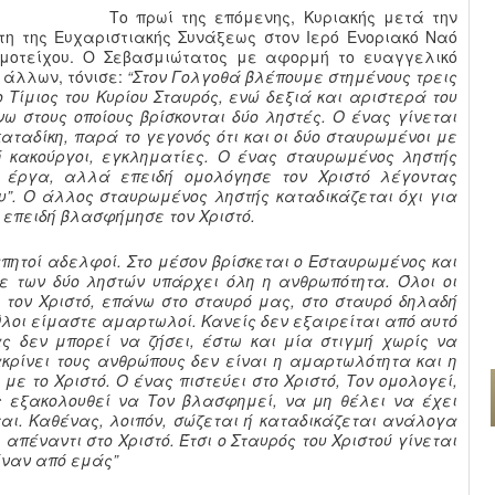
Το πρωί της επόμενης, Κυριακής μετά την
η της Ευχαριστιακής Συνάξεως στον Ιερό Ενοριακό Ναό
υμοτείχου. Ο Σεβασμιώτατος με αφορμή το ευαγγελικό
 άλλων, τόνισε:
“Στον Γολγοθά βλέπουμε στημένους τρεις
ο Τίμιος του Κυρίου Σταυρός, ενώ δεξιά και αριστερά του
ω στους οποίους βρίσκονται δύο ληστές. Ο ένας γίνεται
καταδίκη, παρά το γεγονός ότι και οι δύο σταυρωμένοι με
ή κακούργοι, εγκληματίες. Ο ένας σταυρωμένος ληστής
 έργα, αλλά επειδή ομολόγησε τον Χριστό λέγοντας
ου”. Ο άλλος σταυρωμένος ληστής καταδικάζεται όχι για
 επειδή βλασφήμησε τον Χριστό.
πητοί αδελφοί. Στο μέσον βρίσκεται ο Εσταυρωμένος και
ε των δύο ληστών υπάρχει όλη η ανθρωπότητα. Όλοι οι
τον Χριστό, επάνω στο σταυρό μας, στο σταυρό δηλαδή
Όλοι είμαστε αμαρτωλοί. Κανείς δεν εξαιρείται από αυτό
ας δεν μπορεί να ζήσει, έστω και μία στιγμή χωρίς να
ακρίνει τους ανθρώπους δεν είναι η αμαρτωλότητα και η
με το Χριστό. Ο ένας πιστεύει στο Χριστό, Τον ομολογεί,
ς εξακολουθεί να Τον βλασφημεί, να μη θέλει να έχει
ται. Καθένας, λοιπόν, σώζεται ή καταδικάζεται ανάλογα
απέναντι στο Χριστό. Έτσι ο Σταυρός του Χριστού γίνεται
 έναν από εμάς”