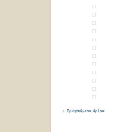
Πλοήγηση στα άρθρα
←
Προηγούμενα άρθρα