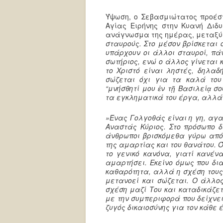
Ύψωση, ο Σεβασμιώτατος προέστ
Αγίας Ειρήνης στην Κυανή Διδ
ανάγνωσμα της ημέρας, μεταξύ
σταυρούς. Στο μέσον βρίσκεται 
υπάρχουν οι άλλοι σταυροί, πάν
σωτήριος, ενώ ο άλλος γίνεται 
το Χριστό είναι ληστές, δηλαδ
σώζεται όχι για τα καλά του
“μνήσθητί μου ἐν τῇ Βασιλείᾳ σ
τα εγκληματικά του έργα, αλλά
»Ένας Γολγοθάς είναι η γη, αγα
Αναστάς Κύριος. Στο πρόσωπο δ
άνθρωποι βρισκόμεθα γύρω από 
της αμαρτίας και του θανάτου. 
το γενικό κανόνα, γιατί κανέν
αμαρτήσει. Εκείνο όμως που δι
καθαρότητα, αλλά η σχέση τους 
μετανοεί και σώζεται. Ο άλλο
σχέση μαζί Του και καταδικάζε
με την συμπεριφορά που δείχνει 
ζυγός δικαιοσύνης για τον κάθε