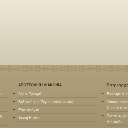
ΑΠΟΣΤΟΛΙΚΗ ΔΙΑΚΟΝΙΑ
Πατριαρχ
υ
Αγία Γραφή
Εκκλησία τ
Βιβλιοθήκη “Πορφυρογέννητος”
Οικουμενικ
Κωνσταντι
Εορτολόγιο
ς
Πατριαρχε
Φωνή Κυρίου
Αφρικής