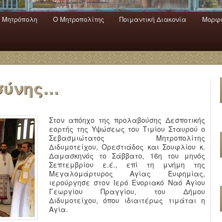
 Mητρόπολη
Ο Mητροπολίτης
Ποιμαντική Διακονία
Μορφω
ενο
εριεχόμενο
α
οσύνης…
Στον απόηχο της προλαβούσης Δεσποτικής
εορτής της Υψώσεως του Τιμίου Σταυρού ο
Σεβασμιώτατος Μητροπολίτης
Διδυμοτείχου, Ορεστιάδος και Σουφλίου κ.
Δαμασκηνός το Σάββατο, 16η του μηνός
Σεπτεμβρίου ε.έ., επί τη μνήμη της
Μεγαλομάρτυρος Αγίας Ευφημίας,
ιερούργησε στον Ιερό Ενοριακό Ναό Αγίου
Γεωργίου Πραγγίου, του Δήμου
Διδυμοτείχου, όπου ιδιαιτέρως τιμάται η
Αγία.