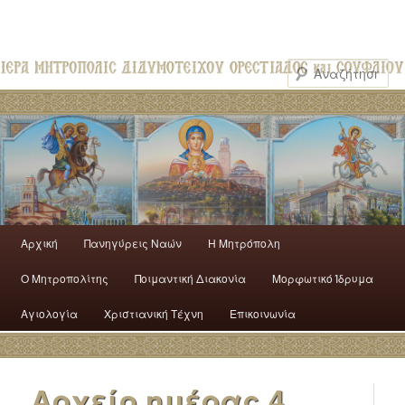
Αρχική
Πανηγύρεις Ναών
H Mητρόπολη
Ο Mητροπολίτης
Ποιμαντική Διακονία
Μορφωτικό Ίδρυμα
Αγιολογία
Χριστιανική Τέχνη
Επικοινωνία
Αρχείο ημέρας
4