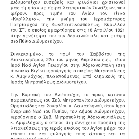
Διδυμοτείχου ευσεβείς και φιλάγιοι χριστιανοί
μας τίμησαν
με σειρά λατρευτικών Συνάξεων, που
φέρουν προς τιμήν του Αγίου τον τίτλο
«Κυρίλλεια»,
την μνήμη του Ιερομάρτυρος
Πατριάρχου της Κωνσταντινουπόλεως, Κύριλλου
του ΣΤ’, ο οποίος εμαρτύρησε στις 18 Απριλίου 1821
στην γενέτειρα του την Αδριανούπολη και ετάφη
στο Πύθιο Διδυμοτείχου.
Συγκεκριμένα, το πρωί του Σαββάτου της
Διακαινησίμου, 22α του μηνός Απριλίου ε.έ., στον
Ιερό Ναό Αγίου Γεωργίου στην Αδριανούπολη (στη
συνοικία Κιγίκι) ιερούργησε ο οικείος Μητροπολίτης
κ. Αμφιλόχιος, πλαισιούμενος από κληρικούς της
Ιεράς Μητροπόλεως Διδυμοτείχου.
Την Κυριακή του Αντίπασχα, το πρωί, κατόπιν
παρακλήσεως του Σεβ. Μητροπολίτου Διδυμοτείχου,
Ορεστιάδος και Σουφλίου κ. Δαμασκηνού, στον Ιερό
Ενοριακό Ναό του Πυθίου, του Δήμου Διδυμοτείχου,
ιερούργησε ο Σεβ. Μητροπολίτης Αδριανουπόλεως
κ. Αμφιλόχιος, ο οποίος στη συνέχεια προέστη της
λιτανεύσεως της ιεράς εικόνος του Αγίου μέχρι του
τάφου του και ευλόγησε τους άρτους και τα
πασχαλινά αυγά.