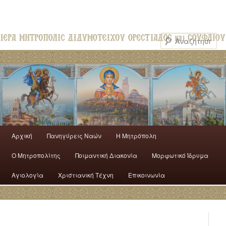
Αρχική
Πανηγύρεις Ναών
H Mητρόπολη
Ο Mητροπολίτης
Ποιμαντική Διακονία
Μορφωτικό Ίδρυμα
Αγιολογία
Χριστιανική Τέχνη
Επικοινωνία