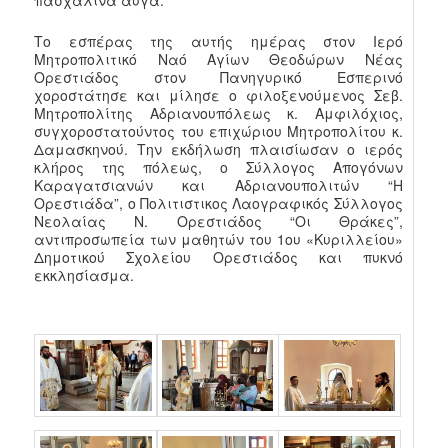
Το εσπέρας της αυτής ημέρας στον Ιερό
Μητροπολιτικό Ναό Αγίων Θεοδώρων Νέας
Ορεστιάδος στον Πανηγυρικό Εσπερινό
χοροστάτησε και μίλησε ο φιλοξενούμενος Σεβ.
Μητροπολίτης Αδριανουπόλεως κ. Αμφιλόχιος,
συγχοροστατούντος του επιχώριου Μητροπολίτου κ.
Δαμασκηνού. Την εκδήλωση πλαισίωσαν ο ιερός
κλήρος της πόλεως, ο Σύλλογος Απογόνων
Καραγατσιανών και Αδριανουπολιτών “Η
Ορεστιάδα”, ο Πολιτιστικος Λαογραφικός Σύλλογος
Νεολαίας Ν. Ορεστιάδος “Οι Θράκες”,
αντιπροσωπεία των μαθητών του 1ου «Κυριλλείου»
Δημοτικού Σχολείου Ορεστιάδος και πυκνό
εκκλησίασμα.