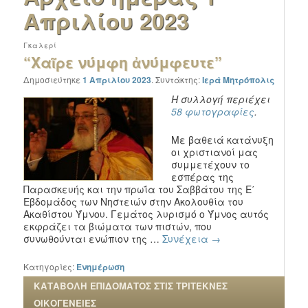
Απριλίου 2023
Γκαλερί
“Χαῖρε νύμφη ἀνύμφευτε”
Δημοσιεύτηκε
1 Απριλίου 2023
.
Συντάκτης:
Ιερά Μητρόπολις
Η συλλογή περιέχει
58 φωτογραφίες
.
Με βαθειά κατάνυξη
οι χριστιανοί μας
συμμετέχουν το
εσπέρας της
Παρασκευής και την πρωΐα του Σαββάτου της Ε΄
Εβδομάδος των Νηστειών στην Ακολουθία του
Ακαθίστου Ύμνου. Γεμάτος λυρισμό ο Ύμνος αυτός
εκφράζει τα βιώματα των πιστών, που
συνωθούνται ενώπιον της …
Συνέχεια
→
Κατηγορίες:
Ενημέρωση
ΚΑΤΑΒΟΛΗ ΕΠΙΔΟΜΑΤΟΣ ΣΤΙΣ ΤΡΙΤΕΚΝΕΣ
ΟΙΚΟΓΕΝΕΙΕΣ