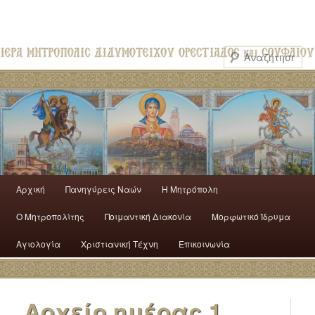
Αρχική
Πανηγύρεις Ναών
H Mητρόπολη
Ο Mητροπολίτης
Ποιμαντική Διακονία
Μορφωτικό Ίδρυμα
Αγιολογία
Χριστιανική Τέχνη
Επικοινωνία
Αρχείο ημέρας
1