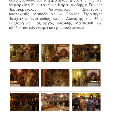
Χατζηγιάννογλου, ο Στρατηγός Διοικητής της XVI
Μεραρχίας Κωνσταντίνος Καραμανίδης, ο Γενικός
Περιφερειακός Αστυνομικός Διευθυντής
Ανατολικής Μακεδονίας – Θράκης Στρατηγός
Πασχάλης Συριτούδης και ο Διοικητής της 30ης
Ταξιαρχίας Ταξίαρχος Ιωάννης Ματθαίου και
πλήθος πιστών ακόμα και μουσουλμάνων.