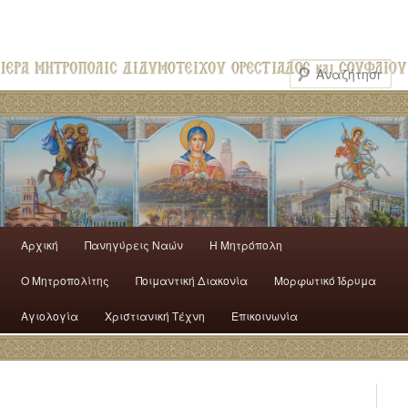
Αρχική
Πανηγύρεις Ναών
H Mητρόπολη
Ο Mητροπολίτης
Ποιμαντική Διακονία
Μορφωτικό Ίδρυμα
Αγιολογία
Χριστιανική Τέχνη
Επικοινωνία