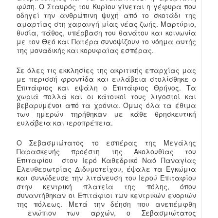
φύση. Ο Σταυρός του Κυρίου γίνεται η γέφυρα που
οδηγεί την ανθρώπινη ψυχή από το σκοτάδι της
αμαρτίας στη χαραυγή μίας νέας ζωής. Μαρτύριο,
θυσία, πάθος, υπέρβαση του θανάτου και κοινωνία
με τον Θεό και Πατέρα συνοψίζουν το νόημα αυτής
της μοναδικής και κορυφαίας εσπέρας.
Σε όλες τις εκκλησίες της ακριτικής επαρχίας μας
με περισσή φροντίδα και ευλάβεια στολίσθηκε ο
Επιτάφιος και εψάλη ο Επιτάφιος Θρήνος. Τα
χωριά πολλά και οι κάτοικοί τους λιγοστοί και
βεβαρυμένοι από τα χρόνια. Όμως όλα τα έθιμα
των ημερών τηρήθηκαν με κάθε θρησκευτική
ευλάβεια και ιεροπρέπεια.
Ο Σεβασμιώτατος το εσπέρας της Μεγάλης
Παρασκευής προέστη της Ακολουθίας του
Επιταφίου στον Ιερό Καθεδρικό Ναό Παναγίας
Ελευθερωτρίας Διδυμοτείχου, έψαλε τα Εγκώμια
και συνώδευσε την λιτάνευση του Ιερού Επιταφίου
στην κεντρική πλατεία της πόλης, όπου
συναντήθηκαν οι Επιτάφιοι των κεντρικών ενοριών
της πόλεως. Μετά την δέηση που ανεπέμφθη
ενώπιον των αρχών, ο Σεβασμιώτατος