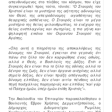
απευθυνόμενος στο πλήθος του κόσμου, που είχε
συγκεντρωθεί προς τούτο, τόνισε:
“Ο Σταυρός του
Χριστού είναι το μυστήριο της αήττητης αδυναμίας
του Θεού, της απειροδύναμης αγαθότητας της
θεαρχικής ασθένειας. Ο Σταυρός είναι το μέγα
μυστήριο της θείας φιλανθρωπίας, το ενέχυρο της
θείας ευσπλαχνίας και σωτηρίας, η πιο γήινη και
ψηλαφητή εικόνα του Ουρανίου Σταυρού της
Αγάπης.
»Όλη αυτή η πληρότητα της αποκαλύψεως της
δύναμης του Σταυρού, έγκειται στο γεγονός ότι
πάνω στο ξύλο του δεν καρφώθηκε ένας αθώος,
αλλά ο Θεός, ο Βασιλεύς της Δόξης. Έτσι ο
Σταυρός δεν είναι πια το ξύλο της οδύνης αλλά το
δέντρο της ζωής, δεν είναι όργανο αισχύνης αλλά
σημείο δόξας, δεν είναι πράξη απόγνωσης αλλά
δύναμη ελπίδας, δεν είναι αιτία πένθους αλλά
πηγή πασχάλιας παρηγοριάς και ελπίδας “καί γάρ
τό Πάσχα ἡμῶν, ὑπέρ ἡμῶν ἐτύθη Χριστός”».
Την Ακολουθία του Επιταφίου παρακολούθησαν ο
Βουλευτής Έβρου Χρήστος Δερμεντζοπούλος, ο
Δήμαρχος Διδυμοτείχου Ρωμύλος