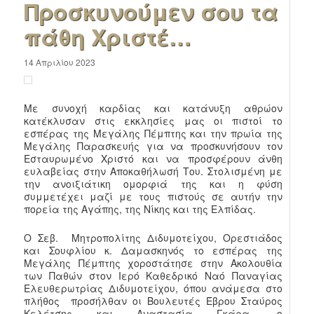
Προσκυνούμεν σου τα
πάθη Χριστέ…
14 Απριλίου 2023
Με συνοχή καρδίας και κατάνυξη αθρώον
κατέκλυσαν στις εκκλησίες μας οι πιστοί το
εσπέρας της Μεγάλης Πέμπτης και την πρωία της
Μεγάλης Παρασκευής για να προσκυνήσουν τον
Εσταυρωμένο Χριστό και να προσφέρουν άνθη
ευλαβείας στην Αποκαθήλωσή Του. Στολισμένη με
την ανοιξιάτικη ομορφιά της και η φύση
συμμετέχει μαζί με τους πιστούς σε αυτήν την
πορεία της Αγάπης, της Νίκης και της Ελπίδας.
Ο Σεβ. Μητροπολίτης Διδυμοτείχου, Ορεστιάδος
και Σουφλίου κ. Δαμασκηνός το εσπέρας της
Μεγάλης Πέμπτης χοροστάτησε στην Ακολουθία
των Παθών στον Ιερό Καθεδρικό Ναό Παναγίας
Ελευθερωτρίας Διδυμοτείχου, όπου ανάμεσα στο
πλήθος προσήλθαν οι Βουλευτές Έβρου Σταύρος
Κελέτσης και Αναστασία Γκάρα, ο