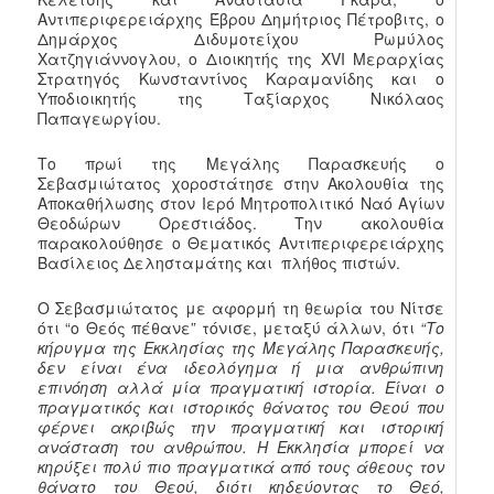
Αντιπεριφερειάρχης Έβρου Δημήτριος Πέτροβιτς, ο
Δημάρχος Διδυμοτείχου Ρωμύλος
Χατζηγιάννογλου, ο Διοικητής της XVI Μεραρχίας
Στρατηγός Κωνσταντίνος Καραμανίδης και ο
Υποδιοικητής της Ταξίαρχος Νικόλαος
Παπαγεωργίου.
Το πρωί της Μεγάλης Παρασκευής ο
Σεβασμιώτατος χοροστάτησε στην Ακολουθία της
Αποκαθήλωσης στον Ιερό Μητροπολιτικό Ναό Αγίων
Θεοδώρων Ορεστιάδος. Την ακολουθία
παρακολούθησε ο Θεματικός Αντιπεριφερειάρχης
Βασίλειος Δελησταμάτης και πλήθος πιστών.
Ο Σεβασμιώτατος με αφορμή τη θεωρία του Νίτσε
ότι “ο Θεός πέθανε” τόνισε, μεταξύ άλλων, ότι
“Το
κήρυγμα της Εκκλησίας της Μεγάλης Παρασκευής,
δεν είναι ένα ιδεολόγημα ή μια ανθρώπινη
επινόηση αλλά μία πραγματική ιστορία. Είναι ο
πραγματικός και ιστορικός θάνατος του Θεού που
φέρνει ακριβώς την πραγματική και ιστορική
ανάσταση του ανθρώπου. Η Εκκλησία μπορεί να
κηρύξει πολύ πιο πραγματικά από τους άθεους τον
θάνατο του Θεού, διότι κηδεύοντας το Θεό,