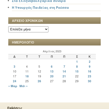
Στα ελληνοβουλγαρικά σύνορα
Η Υπουργός Παιδείας στη Ρούσσα
ΑΡΧΕΙΟ ΧΡΟΝΙΚΩΝ
ΑΡΧΕΙΟ
ΧΡΟΝΙΚΩΝ
ΗΜΕΡΟΛΟΓΙΟ
Απρίλιος 2023
Δ
Τ
Τ
Π
Π
Σ
Κ
1
2
3
4
5
6
7
8
9
10
11
12
13
14
15
16
17
18
19
20
21
22
23
24
25
26
27
28
29
30
« Μαρ
Μάι »
Εκδόσεις