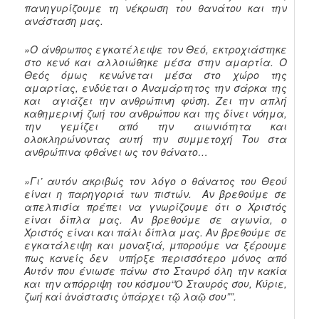
πανηγυρίζουμε τη νέκρωση του θανάτου και την
ανάσταση μας.
»Ο άνθρωπος εγκατέλειψε τον Θεό, εκτροχιάστηκε
στο κενό και αλλοιώθηκε μέσα στην αμαρτία. Ο
Θεός όμως κενώνεται μέσα στο χώρο της
αμαρτίας, ενδύεται ο Αναμάρτητος την σάρκα της
και αγιάζει
την ανθρώπινη φύση
. Ζει την απλή
καθημερινή ζωή του ανθρώπου και της δίνει νόημα,
την γεμίζει από την αιωνιότητα και
ολοκληρώνοντας αυτή την συμμετοχή Του στα
ανθρώπινα φθάνει ως τον θάνατο…
»
Γι’ αυτόν ακριβώς τον λόγο ο θάνατος του Θεού
είναι η παρηγοριά των πιστών.
Αν βρεθούμε σε
απελπισία πρέπει να γνωρίζουμε ότι ο Χριστός
είναι δίπλα μας. Αν βρεθούμε σε αγωνία, ο
Χριστός είναι και πάλι δίπλα μας. Αν βρεθούμε σε
εγκατάλειψη και μοναξιά, μπορούμε να ξέρουμε
πως κανείς δεν υπήρξε περισσότερο μόνος από
Αυτόν που ένιωσε πάνω στο Σταυρό όλη την κακία
και την απόρριψη του κόσμου
“Ὁ Σταυρός σου, Κύριε,
ζωή καί ἀνάστασις ὑπάρχει τῷ λαῷ σου””
.