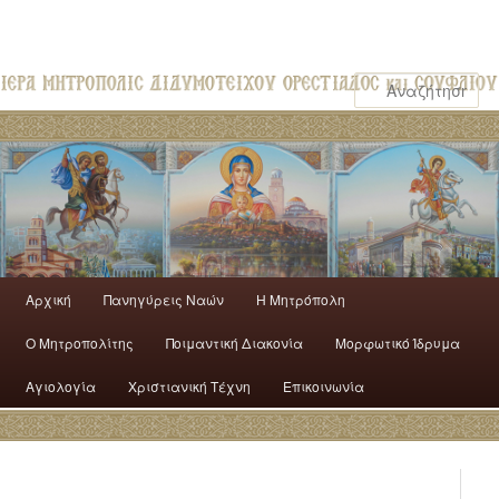
Αρχική
Πανηγύρεις Ναών
H Mητρόπολη
Ο Mητροπολίτης
Ποιμαντική Διακονία
Μορφωτικό Ίδρυμα
Αγιολογία
Χριστιανική Τέχνη
Επικοινωνία