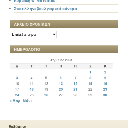
Κυριακή Θ΄ Ματθαίου
Στα ελληνοβουλγαρικά σύνορα
ΑΡΧΕΙΟ ΧΡΟΝΙΚΩΝ
ΑΡΧΕΙΟ
ΧΡΟΝΙΚΩΝ
ΗΜΕΡΟΛΟΓΙΟ
Απρίλιος 2023
Δ
Τ
Τ
Π
Π
Σ
Κ
1
2
3
4
5
6
7
8
9
10
11
12
13
14
15
16
17
18
19
20
21
22
23
24
25
26
27
28
29
30
« Μαρ
Μάι »
Εκδόσεις