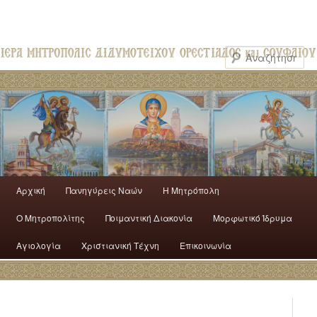
Αρχική
Πανηγύρεις Ναών
H Mητρόπολη
Ο Mητροπολίτης
Ποιμαντική Διακονία
Μορφωτικό Ίδρυμα
Αγιολογία
Χριστιανική Τέχνη
Επικοινωνία