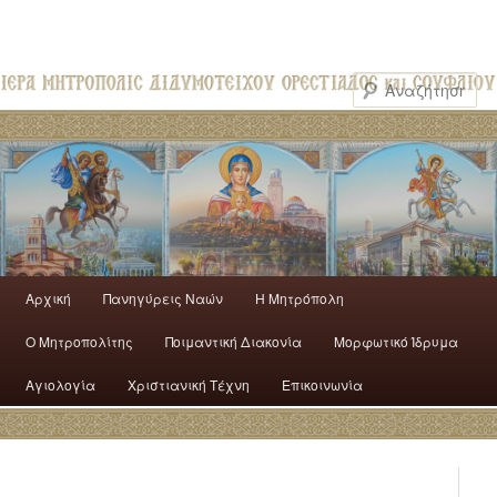
Αρχική
Πανηγύρεις Ναών
H Mητρόπολη
Ο Mητροπολίτης
Ποιμαντική Διακονία
Μορφωτικό Ίδρυμα
Αγιολογία
Χριστιανική Τέχνη
Επικοινωνία