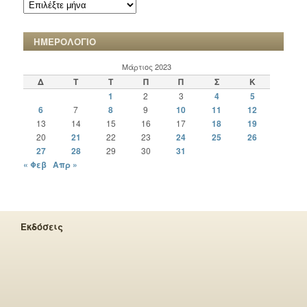
ΑΡΧΕΙΟ
ΧΡΟΝΙΚΩΝ
ΗΜΕΡΟΛΟΓΙΟ
Μάρτιος 2023
Δ
Τ
Τ
Π
Π
Σ
Κ
1
2
3
4
5
6
7
8
9
10
11
12
13
14
15
16
17
18
19
20
21
22
23
24
25
26
27
28
29
30
31
« Φεβ
Απρ »
Εκδόσεις