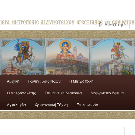
Αρχική
Πανηγύρεις Ναών
H Mητρόπολη
Ο Mητροπολίτης
Ποιμαντική Διακονία
Μορφωτικό Ίδρυμα
Αγιολογία
Χριστιανική Τέχνη
Επικοινωνία