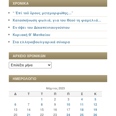
ΧΡΟΝΙΚΑ
“ Ἐπί τοῦ ὄρους μετεμορφώθης…”
Κατασκήνωση φωλιά, για του Θεού τη φαμελιά…
Εν όψει του Δεκαπενταυγούστου
Κυριακή Θ΄ Ματθαίου
Στα ελληνοβουλγαρικά σύνορα
ΑΡΧΕΙΟ ΧΡΟΝΙΚΩΝ
ΑΡΧΕΙΟ
ΧΡΟΝΙΚΩΝ
ΗΜΕΡΟΛΟΓΙΟ
Μάρτιος 2023
Δ
Τ
Τ
Π
Π
Σ
Κ
1
2
3
4
5
6
7
8
9
10
11
12
13
14
15
16
17
18
19
20
21
22
23
24
25
26