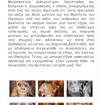
Μητροπολίτης Διδυμοτείχου, Ορεστιάδος και
Σουφλίου κ. Δαμασκηνός, ο οποίος αναφερόμενος
στην ζωή της αγίας σημείωσε ότι
“αύτη προτίμησε
την δόξα του Θεού μάλλον και την Βασιλεία των
Ουρανών από την δόξα των ανθρώπων και την
βασιλεία του κόσμου τούτου. Διά τούτο έζησε τον
χρόνο της επίγειας ζωής της ως υπόδειγμα
ταπείνωσης, ως σεμνή σύζυγος, ως στοργική
μητέρα, ως φιλάνθρωπος και εύσπλαχνος προς
τους πτωχούς και αδύνατους, ως πιστή στην
Ορθοδοξία, αλλά και ως διορατική βασίλισσα, που
με οξυδέρκεια διεχειρίσθη τις δυνατότητες του
αξιώματός της ευεργετούσα το έθνος, τον λαό και
την Εκκλησία. Τέλος, ως μοναχή έζησε ασκητικά με
προσευχή και ελεημοσύνη, έναν έχουσα πόθο· να
συναντήσει τον Χριστό και να ζήση μαζί Του”.