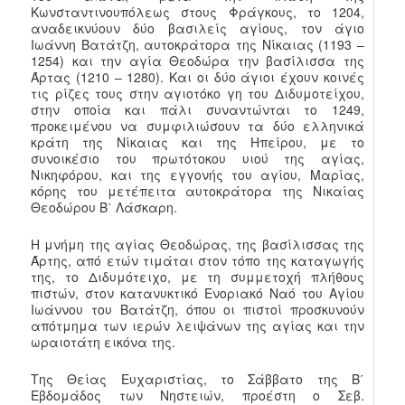
Κωνσταντινουπόλεως στους Φράγκους, το 1204,
αναδεικνύουν δύο βασιλείς αγίους, τον άγιο
Ιωάννη Βατάτζη, αυτοκράτορα της Νίκαιας (1193 –
1254) και την αγία Θεοδώρα την βασίλισσα της
Άρτας (1210 – 1280). Και οι δύο άγιοι έχουν κοινές
τις ρίζες τους στην αγιοτόκο γη του Διδυμοτείχου,
στην οποία και πάλι συναντώνται το 1249,
προκειμένου να συμφιλιώσουν τα δύο ελληνικά
κράτη της Νίκαιας και της Ηπείρου, με το
συνοικέσιο του πρωτότοκου υιού της αγίας,
Νικηφόρου, και της εγγονής του αγίου, Μαρίας,
κόρης του μετέπειτα αυτοκράτορα της Νικαίας
Θεοδώρου Β΄ Λάσκαρη.
Η μνήμη της αγίας Θεοδώρας, της βασίλισσας της
Άρτης, από ετών τιμάται στον τόπο της καταγωγής
της, το Διδυμότειχο, με τη συμμετοχή πλήθους
πιστών, στον κατανυκτικό Ενοριακό Ναό του Αγίου
Ιωάννου του Βατάτζη, όπου οι πιστοί προσκυνούν
απότμημα των ιερών λειψάνων της αγίας και την
ωραιοτάτη εικόνα της.
Της Θείας Ευχαριστίας, το Σάββατο της Β΄
Εβδομάδος των Νηστειών, προέστη ο Σεβ.