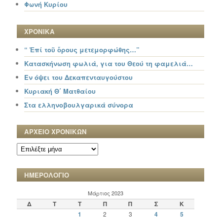
Φωνή Κυρίου
ΧΡΟΝΙΚΑ
“ Ἐπί τοῦ ὄρους μετεμορφώθης…”
Κατασκήνωση φωλιά, για του Θεού τη φαμελιά…
Εν όψει του Δεκαπενταυγούστου
Κυριακή Θ΄ Ματθαίου
Στα ελληνοβουλγαρικά σύνορα
ΑΡΧΕΙΟ ΧΡΟΝΙΚΩΝ
ΑΡΧΕΙΟ
ΧΡΟΝΙΚΩΝ
ΗΜΕΡΟΛΟΓΙΟ
Μάρτιος 2023
Δ
Τ
Τ
Π
Π
Σ
Κ
1
2
3
4
5