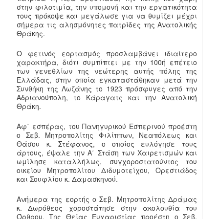
στην φιλοτιμία, την υπομονή και την εργατικότητα
τους πρόκοψε και μεγάλωσε για να θυμίζει μέχρι
σήμερα τις αλησμόνητες πατρίδες της Ανατολικής
Θράκης.
Ο φετινός εορτασμός προσλαμβάνει ιδιαίτερο
χαρακτήρα, διότι συμπίπτει με την 100ή επέτειο
των γενεθλίων της νεώτερης αυτής πόλης της
Ελλάδας, στην οποία εγκαταστάθηκαν μετά την
Συνθήκη της Λωζάνης το 1923 πρόσφυγες από την
Αδριανούπολη, το Κάραγατς και την Ανατολική
Θράκη.
Αφ΄ εσπέρας, του Πανηγυρικού Εσπερινού προέστη
ο Σεβ. Μητροπολίτης Φιλίππων, Νεαπόλεως και
Θάσου κ. Στέφανος, ο οποίος ευλόγησε τους
άρτους, έψαλε την Α΄ Στάση των Χαιρετισμών και
ωμίλησε καταλλήλως, συγχοροστατούντος του
οικείου Μητροπολίτου Διδυμοτείχου, Ορεστιάδος
και Σουφλίου κ. Δαμασκηνού.
Ανήμερα της εορτής ο Σεβ. Μητροπολίτης Δράμας
κ. Δωρόθεος χοροστάτησε στην ακολουθία του
Όρθρου. Της Θείας Ευχαριστίας προέστη ο Σεβ.