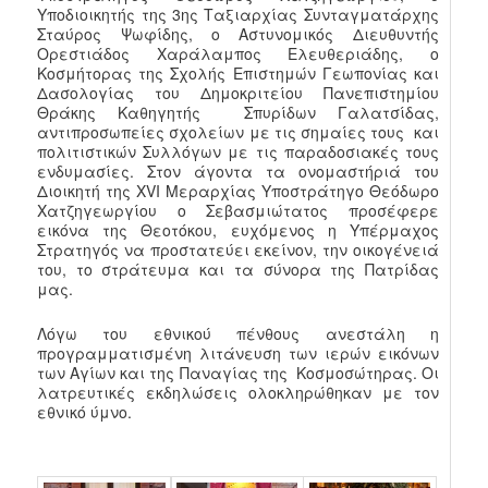
Υποδιοικητής της 3ης Ταξιαρχίας Συνταγματάρχης
Σταύρος Ψωφίδης, ο Αστυνομικός Διευθυντής
Ορεστιάδος Χαράλαμπος Ελευθεριάδης, ο
Κοσμήτορας της Σχολής Επιστημών Γεωπονίας και
Δασολογίας του Δημοκριτείου Πανεπιστημίου
Θράκης Καθηγητής Σπυρίδων Γαλατσίδας,
αντιπροσωπείες σχολείων με τις σημαίες τους και
πολιτιστικών Συλλόγων με τις παραδοσιακές τους
ενδυμασίες. Στον άγοντα τα ονομαστήριά του
Διοικητή της XVI Μεραρχίας Υποστράτηγο Θεόδωρο
Χατζηγεωργίου ο Σεβασμιώτατος προσέφερε
εικόνα της Θεοτόκου, ευχόμενος η Υπέρμαχος
Στρατηγός να προστατεύει εκείνον, την οικογένειά
του, το στράτευμα και τα σύνορα της Πατρίδας
μας.
Λόγω του εθνικού πένθους ανεστάλη η
προγραμματισμένη λιτάνευση των ιερών εικόνων
των Αγίων και της Παναγίας της Κοσμοσώτηρας. Οι
λατρευτικές εκδηλώσεις ολοκληρώθηκαν με τον
εθνικό ύμνο.