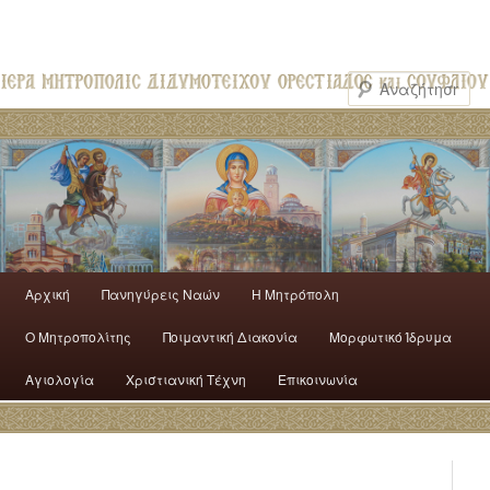
Αρχική
Πανηγύρεις Ναών
H Mητρόπολη
Ο Mητροπολίτης
Ποιμαντική Διακονία
Μορφωτικό Ίδρυμα
Αγιολογία
Χριστιανική Τέχνη
Επικοινωνία