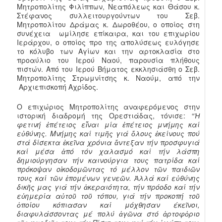
Μητροπολίτης Φιλίππων, Νεαπόλεως και Θάσου κ.
Στέφανος συλλειτουργούντων του Σεβ.
Μητροπολίτου Δράμας κ. Δωροθέου, ο οποίος στη
συνέχεια ωμίλησε επίκαιρα, και του επιχωρίου
Ιεράρχου, ο οποίος προ της απολύσεως ευλόγησε
το κόλυβο των Αγίων και την αρτοκλασία στο
προαύλιο του Ιερού Ναού, παρουσία πλήθους
πιστών. Από του Ιερού Βήματος εκκλησιάσθη ο Σεβ.
Μητροπολίτης Στρωμνίτσης κ. Ναούμ, από την
Αρχιεπισκοπή Αχρίδος.
Ο επιχώριος Μητροπολίτης αναφερόμενος στην
ιστορική διαδρομή της Ορεστιάδας, τόνισε: “
Ἡ
φετινή ἐπέτειος εἶναι μία ἐπέτειος μνήμης καί
εὐθύνης. Μνήμης καί τιμῆς γιά ὅλους ἐκείνους πού
στά δίσεκτα ἐκεῖνα χρόνια ἄντεξαν τήν προσφυγιά
καί μέσα ἀπό τόν χαλασμό καί τήν λάσπη
δημιούργησαν τήν καινούργια τους πατρίδα καί
πρόκοψαν οἰκοδομῶντας τό μέλλον τῶν παιδιῶν
τους καί τῶν ἑπομένων γενεῶν. Ἀλλά καί εὐθύνης
δικῆς μας γιά τήν ἀκεραιότητα, τήν πρόοδο καί τήν
εὐημερία αὐτοῦ τοῦ τόπου, γιά τήν προκοπή τοῦ
ὁποίου κόπιασαν καί μόχθησαν έκεῖνοι,
διαφυλάσσοντας μέ πολύ ἀγῶνα στό ἀρτοφὀριο