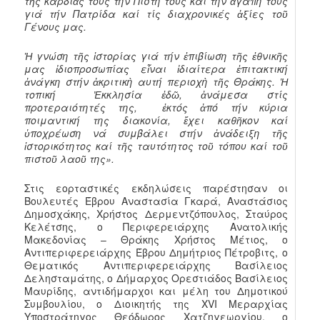
τῆς καρδιᾶς τους τήν Πίστη τους καί τήν ἀγάπη τους
γιά τήν Πατρίδα καί τίς διαχρονικές ἀξίες τοῦ
Γένους μας.
Ἡ γνώση τῆς ἱστορίας γιά τήν ἐπιβίωση τῆς ἐθνικῆς
μας ἰδιοπροσωπίας εἶναι ἰδιαίτερα ἐπιτακτική
ἀνάγκη στήν ἀκριτικὴ αυτή περιοχὴ τῆς Θράκης. Ἡ
τοπική Ἐκκλησία ἐδῶ, ἀνάμεσα στίς
προτεραιότητές της, ἐκτός ἀπό τήν κύρια
ποιμαντική της διακονία, ἔχει καθῆκον καί
ὑποχρέωση νά συμβάλει στήν ἀνάδειξη τῆς
ἱστορικότητος καί τῆς ταυτότητος τοῦ τόπου καί τοῦ
πιστοῦ λαοῦ της»
.
Στις εορταστικές εκδηλώσεις παρέστησαν οι
Βουλευτές Έβρου Αναστασία Γκαρά, Αναστάσιος
Δημοσχάκης, Χρήστος Δερμεντζόπουλος, Σταύρος
Κελέτσης, ο Περιφερειάρχης Ανατολικής
Μακεδονίας – Θράκης Χρήστος Μέτιος, ο
Αντιπεριφερειάρχης Έβρου Δημήτριος Πέτροβιτς, ο
Θεματικός Αντιπεριφερειάρχης Βασίλειος
Δελησταμάτης, ο Δήμαρχος Ορεστιάδος Βασίλειος
Μαυρίδης, αντιδήμαρχοι και μέλη του Δημοτικού
Συμβουλίου, ο Διοικητής της XVI Μεραρχίας
Υποστράτηγος Θεόδωρος Χατζηγεωργίου, ο