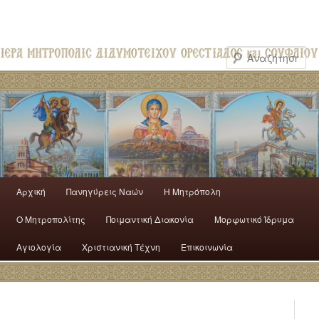
Αρχική
Πανηγύρεις Ναών
H Mητρόπολη
Ο Mητροπολίτης
Ποιμαντική Διακονία
Μορφωτικό Ίδρυμα
Αγιολογία
Χριστιανική Τέχνη
Επικοινωνία