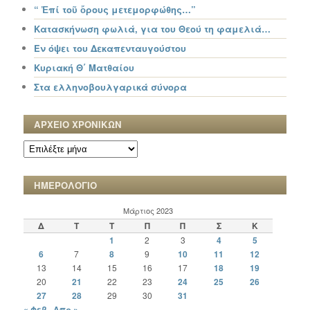
“ Ἐπί τοῦ ὄρους μετεμορφώθης…”
Κατασκήνωση φωλιά, για του Θεού τη φαμελιά…
Εν όψει του Δεκαπενταυγούστου
Κυριακή Θ΄ Ματθαίου
Στα ελληνοβουλγαρικά σύνορα
ΑΡΧΕΙΟ ΧΡΟΝΙΚΩΝ
ΑΡΧΕΙΟ
ΧΡΟΝΙΚΩΝ
ΗΜΕΡΟΛΟΓΙΟ
Μάρτιος 2023
Δ
Τ
Τ
Π
Π
Σ
Κ
1
2
3
4
5
6
7
8
9
10
11
12
13
14
15
16
17
18
19
20
21
22
23
24
25
26
27
28
29
30
31
« Φεβ
Απρ »