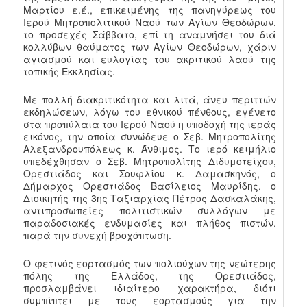
Μαρτίου ε.έ., επικειμένης της πανηγύρεως του
Ιερού Μητροπολιτικού Ναού των Αγίων Θεοδώρων,
το προσεχές Σάββατο, επί τη αναμνήσει του διά
κολλύβων θαύματος των Αγίων Θεοδώρων, χάριν
αγιασμού και ευλογίας του ακριτικού λαού της
τοπικής Εκκλησίας.
Με πολλή διακριτικότητα και λιτά, άνευ περιττών
εκδηλώσεων, λόγω του εθνικού πένθους, εγένετο
στα προπύλαια του Ιερού Ναού η υποδοχή της ιεράς
εικόνος, την οποία συνώδευε ο Σεβ. Μητροπολίτης
Αλεξανδρουπόλεως κ. Άνθιμος. Το ιερό κειμήλιο
υπεδέχθησαν ο Σεβ. Μητροπολίτης Διδυμοτείχου,
Ορεστιάδος και Σουφλίου κ. Δαμασκηνός, ο
Δήμαρχος Ορεστιάδος Βασίλειος Μαυρίδης, ο
Διοικητής της 3ης Ταξιαρχίας Πέτρος Δασκαλάκης,
αντιπροσωπείες πολιτιστικών συλλόγων με
παραδοσιακές ενδυμασίες και πλήθος πιστών,
παρά την συνεχή βροχόπτωση.
Ο φετινός εορτασμός των πολιούχων της νεώτερης
πόλης της Ελλάδος, της Ορεστιάδος,
προσλαμβάνει ιδιαίτερο χαρακτήρα, διότι
συμπίπτει με τους εορτασμούς για την