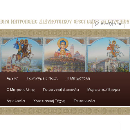
Αρχική
Πανηγύρεις Ναών
H Mητρόπολη
Ο Mητροπολίτης
Ποιμαντική Διακονία
Μορφωτικό Ίδρυμα
Αγιολογία
Χριστιανική Τέχνη
Επικοινωνία