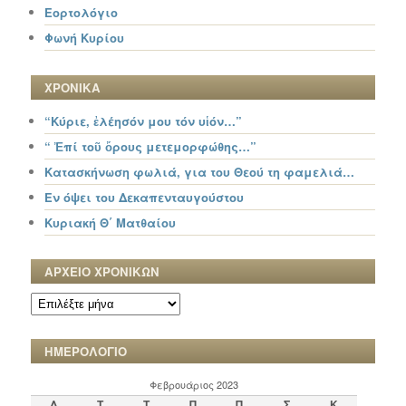
Εορτολόγιο
Φωνή Κυρίου
ΧΡΟΝΙΚΑ
“Κύριε, ἐλέησόν μου τόν υἱόν…”
“ Ἐπί τοῦ ὄρους μετεμορφώθης…”
Κατασκήνωση φωλιά, για του Θεού τη φαμελιά…
Εν όψει του Δεκαπενταυγούστου
Κυριακή Θ΄ Ματθαίου
ΑΡΧΕΙΟ ΧΡΟΝΙΚΩΝ
ΑΡΧΕΙΟ
ΧΡΟΝΙΚΩΝ
ΗΜΕΡΟΛΟΓΙΟ
Φεβρουάριος 2023
Δ
Τ
Τ
Π
Π
Σ
Κ