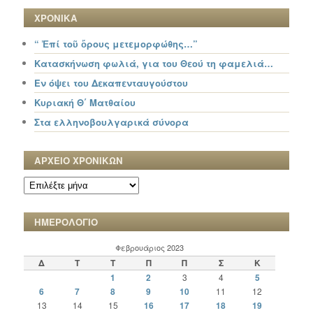
ΧΡΟΝΙΚΑ
“ Ἐπί τοῦ ὄρους μετεμορφώθης…”
Κατασκήνωση φωλιά, για του Θεού τη φαμελιά…
Εν όψει του Δεκαπενταυγούστου
Κυριακή Θ΄ Ματθαίου
Στα ελληνοβουλγαρικά σύνορα
ΑΡΧΕΙΟ ΧΡΟΝΙΚΩΝ
ΑΡΧΕΙΟ
ΧΡΟΝΙΚΩΝ
ΗΜΕΡΟΛΟΓΙΟ
Φεβρουάριος 2023
Δ
Τ
Τ
Π
Π
Σ
Κ
1
2
3
4
5
6
7
8
9
10
11
12
13
14
15
16
17
18
19