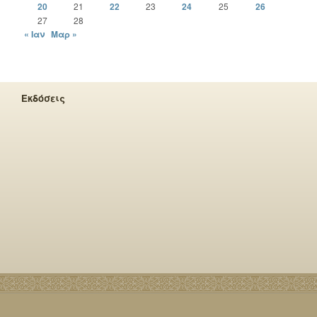
20
21
22
23
24
25
26
27
28
« Ιαν
Μαρ »
Εκδόσεις