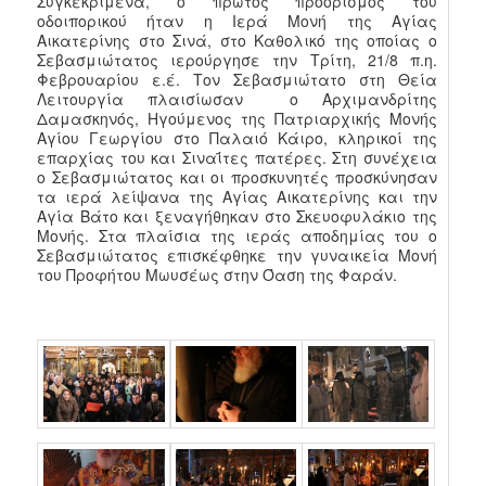
Συγκεκριμένα, ο πρώτος προορισμός του
οδοιπορικού ήταν η Ιερά Μονή της Αγίας
Αικατερίνης στο Σινά, στο Καθολικό της οποίας ο
Σεβασμιώτατος ιερούργησε την Τρίτη, 21/8 π.η.
Φεβρουαρίου ε.έ. Τον Σεβασμιώτατο στη Θεία
Λειτουργία πλαισίωσαν ο Αρχιμανδρίτης
Δαμασκηνός, Ηγούμενος της Πατριαρχικής Μονής
Αγίου Γεωργίου στο Παλαιό Κάιρο, κληρικοί της
επαρχίας του και Σιναΐτες πατέρες. Στη συνέχεια
ο Σεβασμιώτατος και οι προσκυνητές προσκύνησαν
τα ιερά λείψανα της Αγίας Αικατερίνης και την
Αγία Βάτο και ξεναγήθηκαν στο Σκευοφυλάκιο της
Μονής. Στα πλαίσια της ιεράς αποδημίας του ο
Σεβασμιώτατος επισκέφθηκε την γυναικεία Μονή
του Προφήτου Μωυσέως στην Όαση της Φαράν.