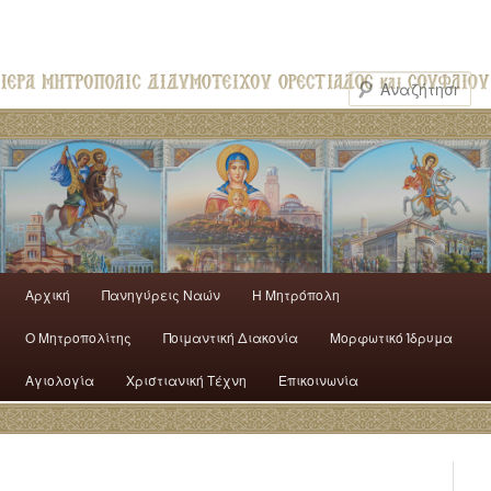
Αρχική
Πανηγύρεις Ναών
H Mητρόπολη
Ο Mητροπολίτης
Ποιμαντική Διακονία
Μορφωτικό Ίδρυμα
Αγιολογία
Χριστιανική Τέχνη
Επικοινωνία