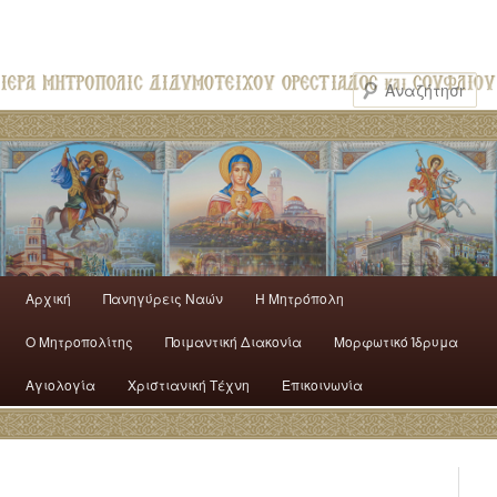
Αρχική
Πανηγύρεις Ναών
H Mητρόπολη
Ο Mητροπολίτης
Ποιμαντική Διακονία
Μορφωτικό Ίδρυμα
Αγιολογία
Χριστιανική Τέχνη
Επικοινωνία