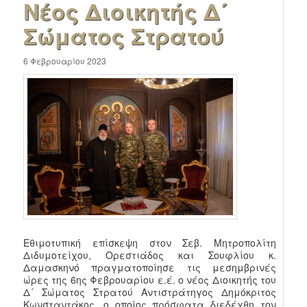
Νέος Διοικητής Δ´
Σώματος Στρατού
6 Φεβρουαρίου 2023
Εθιμοτυπική επίσκεψη στον Σεβ. Μητροπολίτη
Διδυμοτείχου, Ορεστιάδος και Σουφλίου κ.
Δαμασκηνό πραγματοποίησε τις μεσημβρινές
ώρες της 6ης Φεβρουαρίου ε.έ. ο νέος Διοικητής του
Δ´ Σώματος Στρατού Αντιστράτηγος Δημόκριτος
Κωνσταντάκος, ο οποίος πρόσφατα διεδέχθη τον