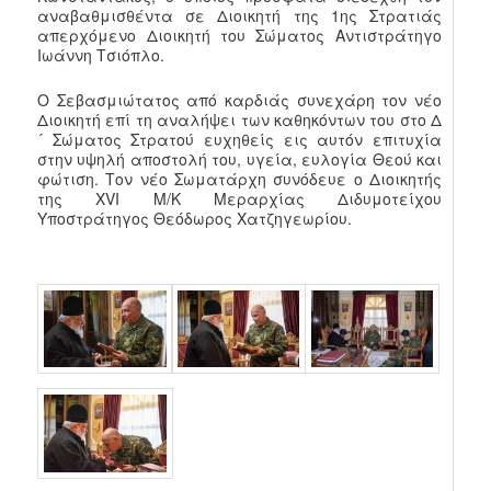
αναβαθμισθέντα σε Διοικητή της 1ης Στρατιάς
απερχόμενο Διοικητή του Σώματος Αντιστράτηγο
Ιωάννη Τσιόπλο.
Ο Σεβασμιώτατος από καρδιάς συνεχάρη τον νέο
Διοικητή επί τη αναλήψει των καθηκόντων του στο Δ
´ Σώματος Στρατού ευχηθείς εις αυτόν επιτυχία
στην υψηλή αποστολή του, υγεία, ευλογία Θεού και
φώτιση. Τον νέο Σωματάρχη συνόδευε ο Διοικητής
της XVI M/K Mεραρχίας Διδυμοτείχου
Υποστράτηγος Θεόδωρος Χατζηγεωρίου.