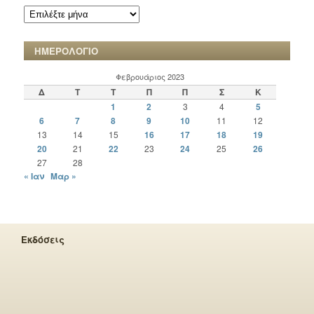
ΑΡΧΕΙΟ
ΧΡΟΝΙΚΩΝ
ΗΜΕΡΟΛΟΓΙΟ
Φεβρουάριος 2023
Δ
Τ
Τ
Π
Π
Σ
Κ
1
2
3
4
5
6
7
8
9
10
11
12
13
14
15
16
17
18
19
20
21
22
23
24
25
26
27
28
« Ιαν
Μαρ »
Εκδόσεις