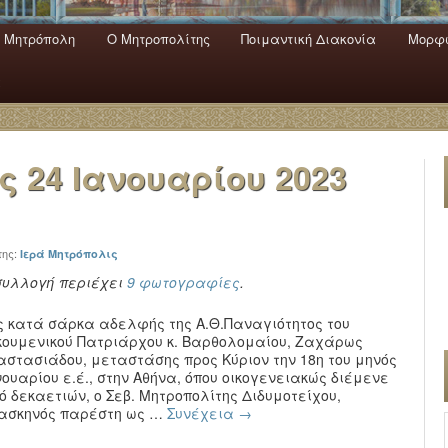
 Mητρόπολη
Ο Mητροπολίτης
Ποιμαντική Διακονία
Μορφω
ενο
εριεχόμενο
α
ας
24 Ιανουαρίου 2023
της:
Ιερά Μητρόπολις
συλλογή περιέχει
9 φωτογραφίες
.
ς κατά σάρκα αδελφής της Α.Θ.Παναγιότητος του
κουμενικού Πατριάρχου κ. Βαρθολομαίου, Ζαχάρως
αστασιάδου, μεταστάσης προς Κύριον την 18η του μηνός
νουαρίου ε.έ., στην Αθήνα, όπου οικογενειακώς διέμενε
ό δεκαετιών, ο Σεβ. Μητροπολίτης Διδυμοτείχου,
μασκηνός παρέστη ως …
Συνέχεια
→