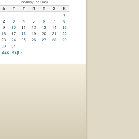
Ιανουάριος 2023
Δ
Τ
Τ
Π
Π
Σ
Κ
1
2
3
4
5
6
7
8
9
10
11
12
13
14
15
16
17
18
19
20
21
22
23
24
25
26
27
28
29
30
31
« Δεκ
Φεβ »