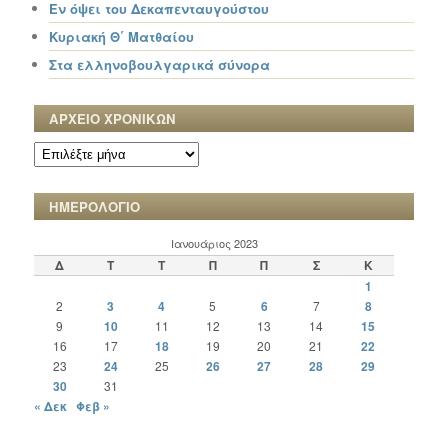
Εν όψει του Δεκαπενταυγούστου
Κυριακή Θ΄ Ματθαίου
Στα ελληνοβουλγαρικά σύνορα
ΑΡΧΕΙΟ ΧΡΟΝΙΚΩΝ
ΑΡΧΕΙΟ
ΧΡΟΝΙΚΩΝ
ΗΜΕΡΟΛΟΓΙΟ
Ιανουάριος 2023
Δ
Τ
Τ
Π
Π
Σ
Κ
1
2
3
4
5
6
7
8
9
10
11
12
13
14
15
16
17
18
19
20
21
22
23
24
25
26
27
28
29
30
31
« Δεκ
Φεβ »