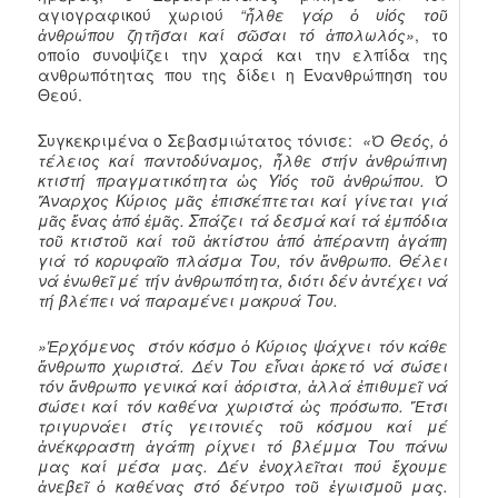
αγιογραφικού χωριού
“ἦλθε γάρ ὁ υἱός τοῦ
ἀνθρώπου ζητῆσαι καί σῶσαι τό ἀπολωλός»
, το
οποίο συνοψίζει την χαρά και την ελπίδα της
ανθρωπότητας που της δίδει η Ενανθρώπηση του
Θεού.
Συγκεκριμένα ο Σεβασμιώτατος τόνισε:
«Ὁ Θεός, ὁ
τέλειος καί παντοδύναμος, ἦλθε στήν ἀνθρώπινη
κτιστή πραγματικότητα ὡς Υἱός τοῦ ἀνθρώπου. Ὁ
Ἄναρχος Κύριος μᾶς ἐπισκέπτεται καί γίνεται γιά
μᾶς ἕνας ἀπό ἐμᾶς. Σπάζει τά δεσμά καί τά ἐμπόδια
τοῦ κτιστοῦ καί τοῦ ἀκτίστου ἀπό ἀπέραντη ἀγάπη
γιά τό κορυφαῖο πλάσμα Του, τόν ἄνθρωπο. Θέλει
νά ἑνωθεῖ μέ τήν ἀνθρωπότητα, διότι δέν ἀντέχει νά
τή βλέπει νά παραμένει μακρυά Του.
»Ἐρχόμενος στόν κόσμο
ὁ Κύριος
ψάχνει τόν κάθε
ἄνθρωπο χωριστά. Δέν Του εἶναι ἀρκετό νά σώσει
τόν ἄνθρωπο γενικά καί ἀόριστα, ἀλλά ἐπιθυμεῖ νά
σώσει καί τόν καθένα χωριστά ὡς πρόσωπο. Ἔτσι
τριγυρνάει στίς γειτονιές τοῦ κόσμου καί μέ
ἀνέκφραστη ἀγάπη ρίχνει τό βλέμμα Του πάνω
μας καί μέσα μας. Δέν ἐνοχλεῖται πού ἔχουμε
ἀνεβεῖ ὁ καθένας στό δέντρο τοῦ ἐγωισμοῦ μας.