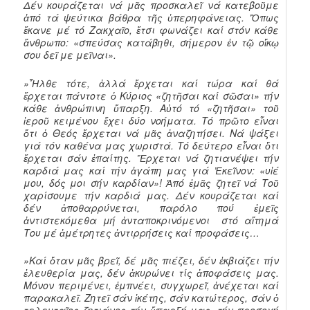
Δέν κουράζεται νά μᾶς προσκαλεῖ νά κατεβοῦμε
ἀπό τά ψεύτικα βάθρα τῆς ὑπερηφάνειας. Ὅπως
ἔκανε μέ τό Ζακχαῖο, ἔτσι φωνάζει καί στόν κάθε
ἄνθρωπο: «σπεύσας κατάβηθι, σήμερον ἐν τῷ οἴκῳ
σου δεῖ με μεῖναι».
»Ἦλθε τότε, ἀλλά ἔρχεται καί τώρα καί θά
ἔρχεται πάντοτε ὁ Κύριος «ζητῆσαι καί σῶσαι» τήν
κάθε ἀνθρώπινη ὕπαρξη. Αὐτό τό «ζητῆσαι» τοῦ
ἱεροῦ κειμένου ἔχει δύο νοήματα. Τό πρῶτο εἶναι
ὅτι ὁ Θεός ἔρχεται νά μᾶς ἀναζητήσει. Νά ψάξει
γιά τόν καθένα μας χωριστά. Τό δεύτερο εἶναι ὅτι
ἔρχεται σάν ἐπαίτης. Ἔρχεται νά ζητιανέψει τήν
καρδιά μας καί τήν ἀγάπη μας γιά Ἐκεῖνον: «υἱέ
μου, δός μοι σήν καρδίαν»! Ἀπό ἐμᾶς ζητεῖ νά Τοῦ
χαρίσουμε τήν καρδιά μας. Δέν κουράζεται καί
δέν ἀποθαρρύνεται, παρόλο πού ἐμεῖς
ἀντιστεκόμεθα μή ἀνταποκρινόμενοι στό αἴτημά
Του μέ ἀμέτρητες ἀντιρρήσεις καί προφάσεις…
»Καί ὅταν μᾶς βρεῖ, δέ μᾶς πιέζει, δέν ἐκβιάζει τήν
ἐλευθερία μας, δέν ἀκυρώνει τίς ἀποφάσεις μας.
Μόνον περιμένει, ἐμπνέει, συγχωρεῖ, ἀνέχεται καί
παρακαλεῖ. Ζητεῖ σάν ἱκέτης, σάν κατώτερος, σάν ὁ