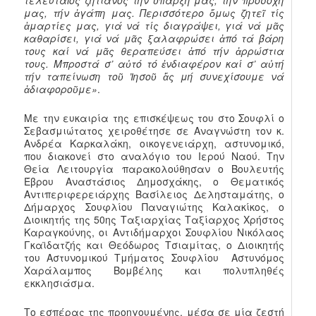
τελευταῖος ζητιάνος τήν ὕπαρξή μας, τήν προσοχή
μας, τήν ἀγάπη μας. Περισσότερο ὅμως ζητεῖ τίς
ἁμαρτίες μας, γιά νά τίς διαγράψει, γιά νά μᾶς
καθαρίσει, γιά νά μᾶς ξαλαφρώσει ἀπό τά βάρη
τους καί νά μᾶς θεραπεύσει ἀπό τήν ἀρρώστια
τους. Μπροστά σ’ αὐτό τό ἐνδιαφέρον καί σ’ αὐτή
τήν ταπείνωση τοῦ Ἰησοῦ ἄς μή συνεχίσουμε νά
ἀδιαφοροῦμε»
.
Με την ευκαιρία της επισκέψεως του στο Σουφλί ο
Σεβασμιώτατος χειροθέτησε σε Αναγνώστη τον κ.
Ανδρέα Καρκαλάκη, οικογενειάρχη, αστυνομικό,
που διακονεί στο αναλόγιο του Ιερού Ναού. Την
Θεία Λειτουργία παρακολούθησαν ο Βουλευτής
Έβρου Αναστάσιος Δημοσχάκης, ο Θεματικός
Αντιπεριφερειάρχης Βασίλειος Δελησταμάτης, ο
Δήμαρχος Σουφλίου Παναγιώτης Καλακίκος, ο
Διοικητής της 50ης Ταξιαρχίας Ταξίαρχος Χρήστος
Καραγκούνης, οι Αντιδήμαρχοι Σουφλίου Νικόλαος
Γκαϊδατζής και Θεόδωρος Τσιαμίτας, ο Διοικητής
του Αστυνομικού Τμήματος Σουφλίου Αστυνόμος
Χαράλαμπος Βομβέλης και πολυπληθές
εκκλησιάσμα.
Το εσπέρας της προηγουμένης, μέσα σε μία ζεστή