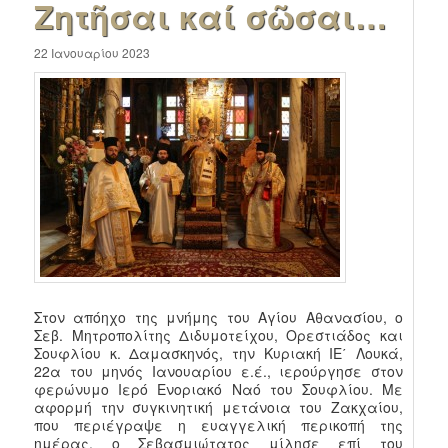
Ζητῆσαι καί σῶσαι…
22 Ιανουαρίου 2023
Στον απόηχο της μνήμης του Αγίου Αθανασίου, ο
Σεβ. Μητροπολίτης Διδυμοτείχου, Ορεστιάδος και
Σουφλίου κ. Δαμασκηνός, την Κυριακή ΙΕ΄ Λουκά,
22α του μηνός Ιανουαρίου ε.έ., ιερούργησε στον
φερώνυμο Ιερό Ενοριακό Ναό του Σουφλίου. Με
αφορμή την συγκινητική μετάνοια του Ζακχαίου,
που περιέγραψε η ευαγγελική περικοπή της
ημέρας, ο Σεβασμιώτατος μίλησε επί του