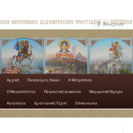
Αρχική
Πανηγύρεις Ναών
H Mητρόπολη
Ο Mητροπολίτης
Ποιμαντική Διακονία
Μορφωτικό Ίδρυμα
Αγιολογία
Χριστιανική Τέχνη
Επικοινωνία