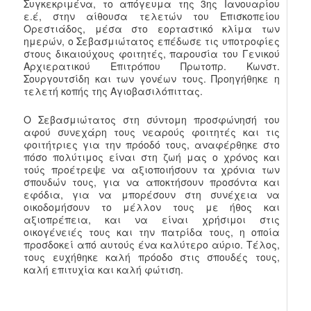
Συγκεκριμένα, το απόγευμα της 3ης Ιανουαρίου
ε.έ, στην αίθουσα τελετών του Επισκοπείου
Ορεστιάδος, μέσα στο εορταστικό κλίμα των
ημερών, ο Σεβασμιώτατος επέδωσε τις υποτροφίες
στους δικαιούχους φοιτητές, παρουσία του Γενικού
Αρχιερατικού Επιτρόπου Πρωτοπρ. Κωνστ.
Σουργουτσίδη και των γονέων τους. Προηγήθηκε η
τελετή κοπής της Αγιοβασιλόπιττας.
Ο Σεβασμιώτατος στη σύντομη προσφώνησή του
αφού συνεχάρη τους νεαρούς φοιτητές και τις
φοιτήτριες για την πρόοδό τους, αναφέρθηκε στο
πόσο πολύτιμος είναι στη ζωή μας ο χρόνος και
τούς προέτρεψε να αξιοποιήσουν τα χρόνια των
σπουδών τους, για να αποκτήσουν προσόντα και
εφόδια, για να μπορέσουν στη συνέχεια να
οικοδομήσουν το μέλλον τους με ήθος και
αξιοπρέπεια, και να είναι χρήσιμοι στις
οικογένειές τους και την πατρίδα τους, η οποία
προσδοκεί από αυτούς ένα καλύτερο αύριο. Τέλος,
τους ευχήθηκε καλή πρόοδο στις σπουδές τους,
καλή επιτυχία και καλή φώτιση.