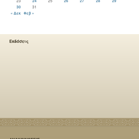
23
24
25
26
27
28
29
30
31
« Δεκ
Φεβ »
Εκδόσεις