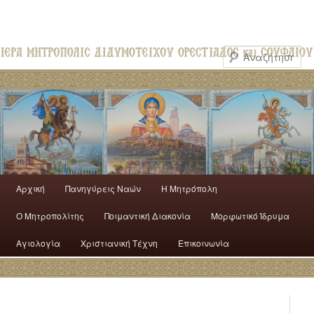
Αρχική
Πανηγύρεις Ναών
H Mητρόπολη
Ο Mητροπολίτης
Ποιμαντική Διακονία
Μορφωτικό Ίδρυμα
Αγιολογία
Χριστιανική Τέχνη
Επικοινωνία