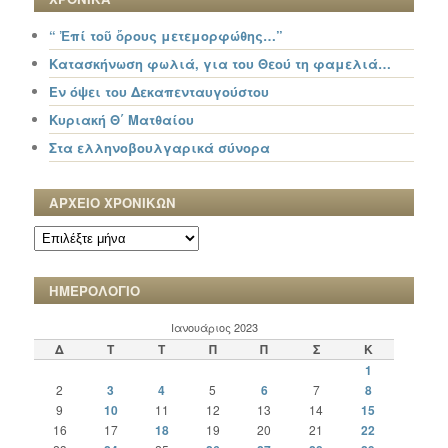
“ Ἐπί τοῦ ὄρους μετεμορφώθης…”
Κατασκήνωση φωλιά, για του Θεού τη φαμελιά…
Εν όψει του Δεκαπενταυγούστου
Κυριακή Θ΄ Ματθαίου
Στα ελληνοβουλγαρικά σύνορα
ΑΡΧΕΙΟ ΧΡΟΝΙΚΩΝ
ΑΡΧΕΙΟ
ΧΡΟΝΙΚΩΝ
ΗΜΕΡΟΛΟΓΙΟ
Ιανουάριος 2023
Δ
Τ
Τ
Π
Π
Σ
Κ
1
2
3
4
5
6
7
8
9
10
11
12
13
14
15
16
17
18
19
20
21
22