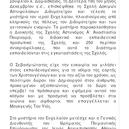
Σουφλίου κ. Δαμασκηνός, τη Δευτέρα 19η του μηνός
Δεκεμβρίου ε.έ., επισκέφθηκε τη Σχολή Δοκιμών
Αστυφυλάκων Διδυμοτείχου και τέλεσε το
μυστήριο του ιερού Ευχελαίου, πλαισιούμενος από
κληρικούς της πόλεως του Διδυμοτείχου και των
γειτονικών ενοριών. Το μυστήριο παρακολούθησαν
η Διοικητής της Σχολής Αστυνόμος Α΄ Αναστασία
Πουρναρά, το διδακτικό και εκπαιδευτικό
προσωπικό της Σχολής και 250 περίπου
συνοριοφύλακες, που αυτό το διάστημα
εκπαιδεύονται στις εγκαταστάσεις της Σχολής.
Ο Σεβασμιώτατος είχε την ευκαιρία να μιλήσει
στους εκπαιδευομένους για το νόημα της εορτής
των Χριστουγέννων και για την αξία του χρόνου, ως
πολύτιμου δώρου του Δημιουργού στον άνθρωπο,
προκειμένου αξιοποιώντας αυτό το δώρο να
υπερβεί τα πρόσκαιρα και εφήμερα αυτού του
κόσμου και με προσμονή να προσβλέπει στα
αιώνια και άφθαρτα, που επαγγέλλεται ο
Μονογενής Του Υιός.
Στο μυστήριο του Ευχελαίου μετέσχε και ο Γενικός
Διευθυντής του Ιδρύματος Ποιμαντικής
Επιμόρφωσης της Ιεράς Αρχιεπισκοπής Αθηνών