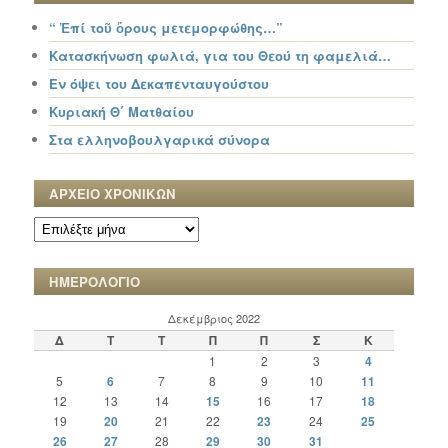
“ Ἐπί τοῦ ὄρους μετεμορφώθης…”
Κατασκήνωση φωλιά, για του Θεού τη φαμελιά…
Εν όψει του Δεκαπενταυγούστου
Κυριακή Θ΄ Ματθαίου
Στα ελληνοβουλγαρικά σύνορα
ΑΡΧΕΙΟ ΧΡΟΝΙΚΩΝ
ΑΡΧΕΙΟ
ΧΡΟΝΙΚΩΝ
ΗΜΕΡΟΛΟΓΙΟ
Δεκέμβριος 2022
Δ
Τ
Τ
Π
Π
Σ
Κ
1
2
3
4
5
6
7
8
9
10
11
12
13
14
15
16
17
18
19
20
21
22
23
24
25
26
27
28
29
30
31