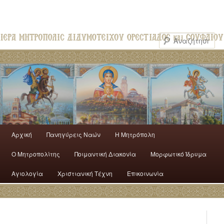
Αρχική
Πανηγύρεις Ναών
H Mητρόπολη
Ο Mητροπολίτης
Ποιμαντική Διακονία
Μορφωτικό Ίδρυμα
Αγιολογία
Χριστιανική Τέχνη
Επικοινωνία